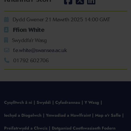
Dydd Gwener 21 Mawrth 2025 14:00 GMT
Ffion White
Swyddfa'r Wasg
f.e.white@swansea.ac.uk
01792 602706
Cysylltwch â ni
Swyddi
Cyfadrannau
Y Wasg
Iechyd a Diogelwch
Ymwadiad a Hawlfraint
Map o'r Safle
Preifatrwydd a Chwcis
Datganiad Caethwasiaeth Fodern