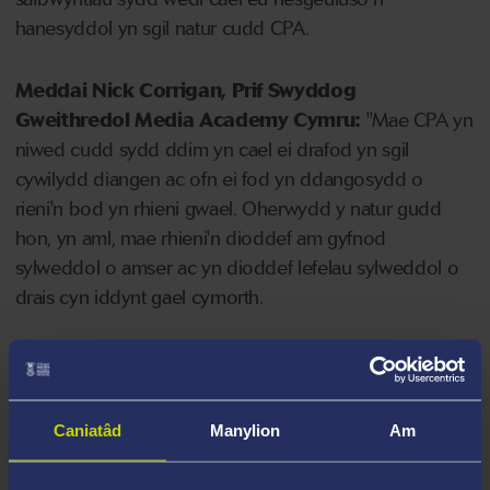
hanesyddol yn sgil natur cudd CPA.
Meddai Nick Corrigan, Prif Swyddog
Gweithredol Media Academy Cymru:
"Mae CPA yn
niwed cudd sydd ddim yn cael ei drafod yn sgil
cywilydd diangen ac ofn ei fod yn ddangosydd o
rieni'n bod yn rhieni gwael. Oherwydd y natur gudd
hon, yn aml, mae rhieni'n dioddef am gyfnod
sylweddol o amser ac yn dioddef lefelau sylweddol o
drais cyn iddynt gael cymorth.
"Dechreuodd MAC ddatblygu’r Rhaglen Parallel Lines i
amlygu'r broblem a newid y drafodaeth o fod yn niwed
sydd ddim yn cael ei drafod i drafodaeth lle gall rhieni
Caniatâd
Manylion
Am
ddysgu nad ydynt ar eu pennau eu hunain, nad yw
CPA am fod yn rhieni gwael a lle gall rhieni feithrin