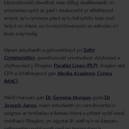
blynyddoedd diwethaf, mae diffyg dealltwriaeth o'r
ymyriadau sydd ar gael i deuluoedd yr effeithiwyd
arnynt, sy'n cynnwys plant sy'n defnyddio trais ond
hefyd eu rhieni, eu brodyr/chwiorydd ac aelodau o'r
teulu estynedig.
Mewn astudiaeth a gyhoeddwyd yn
Safer
Communities
, gwerthusodd ymchwilwyr ddyluniad a
chyflwyniad y Rhaglen
Parallel Lines (PLP)
, rhaglen atal
CPA a ddatblygwyd gan
Media Academy Cymru
(MAC)
.
Wedi'i harwain gan
Dr Gemma Morgan
gyda
Dr
Joseph Janes
, mae'r astudiaeth yn canolbwyntio'n
unigryw ar brofiadau a lleisiau rhieni a phlant sydd wedi
cwblhau'r Rhaglen, yn ogystal â'r staff sy'n ei darparu -
safbwyntiau sydd wedi cael eu hesgeuluso’n