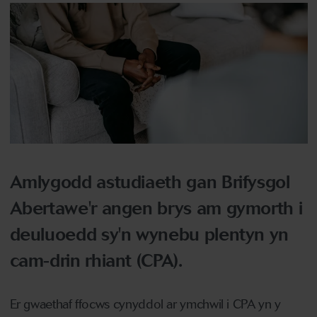
Amlygodd astudiaeth gan Brifysgol
Abertawe'r angen brys am gymorth i
deuluoedd sy'n wynebu plentyn yn
cam-drin rhiant (CPA).
Er gwaethaf ffocws cynyddol ar ymchwil i CPA yn y