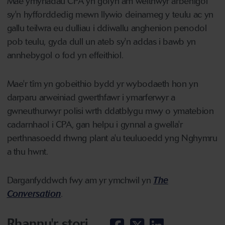
Mae ymyriadau CPA yn gofyn am weithwyr arbenigol
sy'n hyfforddedig mewn llywio deinameg y teulu ac yn
gallu teilwra eu dulliau i ddiwallu anghenion penodol
pob teulu, gyda dull un ateb sy'n addas i bawb yn
annhebygol o fod yn effeithiol.
Mae'r tîm yn gobeithio bydd yr wybodaeth hon yn
darparu arweiniad gwerthfawr i ymarferwyr a
gwneuthurwyr polisi wrth ddatblygu mwy o ymatebion
cadarnhaol i CPA, gan helpu i gynnal a gwella'r
perthnasoedd rhwng plant a'u teuluoedd yng Nghymru
a thu hwnt.
Darganfyddwch fwy am yr ymchwil yn
The
Conversation
.
Rhannu'r stori