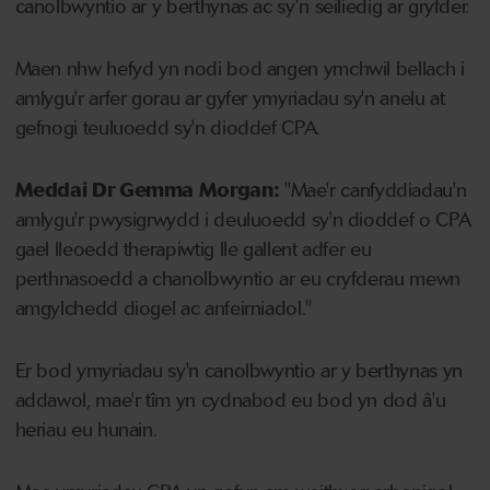
canolbwyntio ar y berthynas ac sy’n seiliedig ar gryfder.
Maen nhw hefyd yn nodi bod angen ymchwil bellach i
amlygu'r arfer gorau ar gyfer ymyriadau sy'n anelu at
gefnogi teuluoedd sy'n dioddef CPA.
Meddai Dr Gemma Morgan:
"Mae'r canfyddiadau'n
amlygu'r pwysigrwydd i deuluoedd sy'n dioddef o CPA
gael lleoedd therapiwtig lle gallent adfer eu
perthnasoedd a chanolbwyntio ar eu cryfderau mewn
amgylchedd diogel ac anfeirniadol."
Er bod ymyriadau sy'n canolbwyntio ar y berthynas yn
addawol, mae'r tîm yn cydnabod eu bod yn dod â'u
heriau eu hunain.