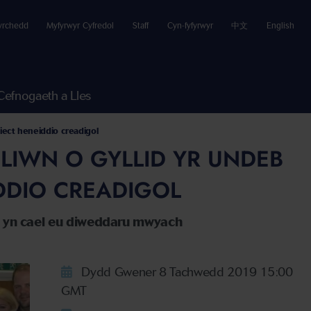
yrchedd
Myfyrwyr Cyfredol
Staff
Cyn-fyfyrwyr
中文
English
Cefnogaeth a Lles
siect heneiddio creadigol
ILIWN O GYLLID YR UNDEB
DDIO CREADIGOL
nt yn cael eu diweddaru mwyach
Dydd Gwener 8 Tachwedd 2019 15:00
GMT