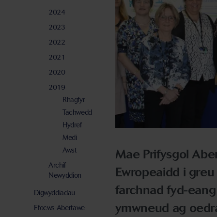
2024
2023
2022
2021
2020
2019
Rhagfyr
Tachwedd
Hydref
Medi
Awst
Mae Prifysgol Abe
Archif
Ewropeaidd i greu
Newyddion
farchnad fyd-eang
Digwyddiadau
ymwneud ag oedr
Ffocws Abertawe