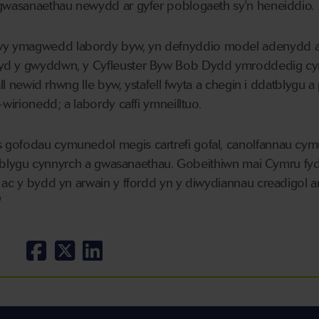
 gwasanaethau newydd ar gyfer poblogaeth sy'n heneiddio.
y ymagwedd labordy byw, yn defnyddio model adenydd a
yd y gwyddwn, y Cyfleuster Byw Bob Dydd ymroddedig cyn
all newid rhwng lle byw, ystafell fwyta a chegin i ddatblygu a
-wirionedd; a labordy caffi ymneilltuo.
 gofodau cymunedol megis cartrefi gofal, canolfannau cym
 datblygu cynnyrch a gwasanaethau. Gobeithiwn mai Cymru fyd
 ac y bydd yn arwain y ffordd yn y diwydiannau creadigol ar
"