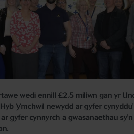
rtawe wedi ennill £2.5 miliwn gan yr U
 Hyb Ymchwil newydd ar gyfer cynyddu'
 ar gyfer cynnyrch a gwasanaethau sy'n
an.