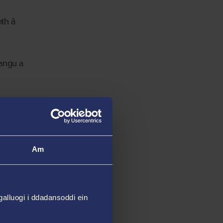
th â
hangu a
af yn y
l, gyda
Am
abordy
alluogi i ddadansoddi ein