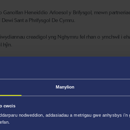
o Ganolfan Heneiddio Arloesol y Brifysgol, mewn partneriae
 Dewi Sant a Phrifysgol De Cymru.
 diwydiannau creadigol yng Nghymru fel rhan o ymchwil i e
l hŷn.
byw yn llawer hirach nag erioed o'r blaen, ac am y tro cynt
o bobl dros 65 oed nag sydd o dan 15 oed.
h £320 biliwn o wariant blynyddol cartrefi'r Deyrnas Gyfuno
Manylion
hen ar dros 75% o gyfoeth y genedl.
o cwcis
Diwydiannau Heneiddio Creadigol yn datblygu'r cyfleuster l
ddarparu nodweddion, addasiadau a metrigau gwe anhysbys i'n g
ws Parc Singleton y Brifysgol, wedi'i gynllunio ar gyfer
wefan.