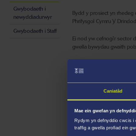
Gwybodaeth i
Bydd y prosiect yn rhedeg 
newyddiadurwyr
Phrifysgol Cymru Y Drindod
Gwybodaeth i Staff
Ei nod yw cefnogi'r sector
gwella bywydau gwaith pob
Ar gyfartaledd, mae pobl yn 
Deyrnas Gyfunol mae mwy 
Mae'r 'bunt lwyd' nawr wert
Caniatâd
phobl dros 50 oed yn berc
Mae ein gwefan yn defnyddi
Bydd prosiect y Sefydliad 
Rydym yn defnyddio cwcis i 
byw pwrpasol cyntaf ar Gamp
traffig a gwella profiad ein g
poblogaeth sy'n heneiddio.