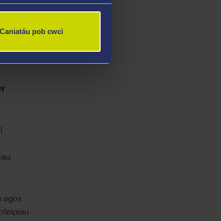
io
Caniatáu pob cwci
 mae'r
wr
l
au,
n agos
oteipiau