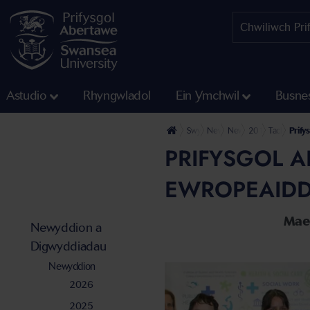
Astudio
Rhyngwladol
Ein Ymchwil
Busne
Swyddfa'r Wasg
Newyddion a Digwyddiadau
Newyddion
2019
Tachwedd
Prify
PRIFYSGOL A
EWROPEAIDD
Mae'
Newyddion a
Digwyddiadau
Newyddion
2026
2025