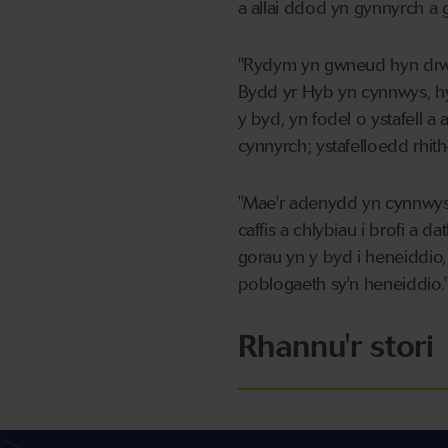
a allai ddod yn gynnyrch a
"Rydym yn gwneud hyn drw
Bydd yr Hyb yn cynnwys, h
y byd, yn fodel o ystafell a 
cynnyrch; ystafelloedd rhith
"Mae'r adenydd yn cynnwys
caffis a chlybiau i brofi a
gorau yn y byd i heneiddio,
poblogaeth sy'n heneiddio.
Rhannu'r stori