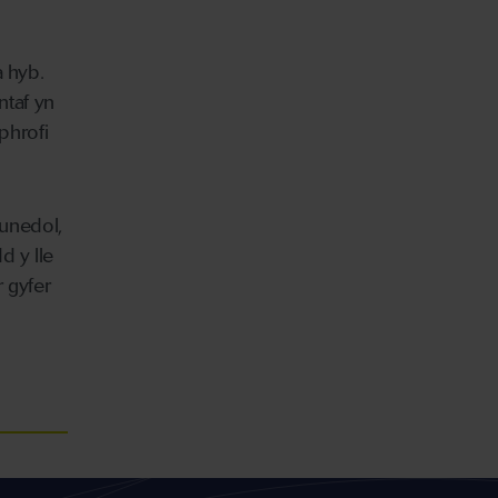
 hyb.
taf yn
 phrofi
unedol,
d y lle
 gyfer