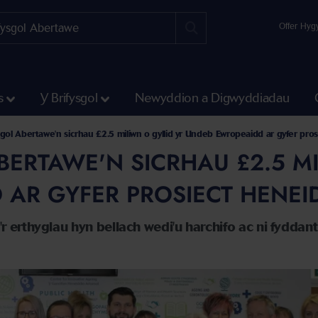
Offer Hyg
s
Y Brifysgol
Newyddion a Digwyddiadau
sgol Abertawe'n sicrhau £2.5 miliwn o gyllid yr Undeb Ewropeaidd ar gyfer pro
BERTAWE'N SICRHAU £2.5 M
 AR GYFER PROSIECT HENEI
r erthyglau hyn bellach wedi'u harchifo ac ni fydda