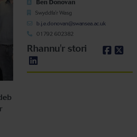
Ben Donovan
Swyddfa'r Wasg
b.j.e.donovan@swansea.ac.uk
01792 602382
Rhannu'r stori
ndeb
r