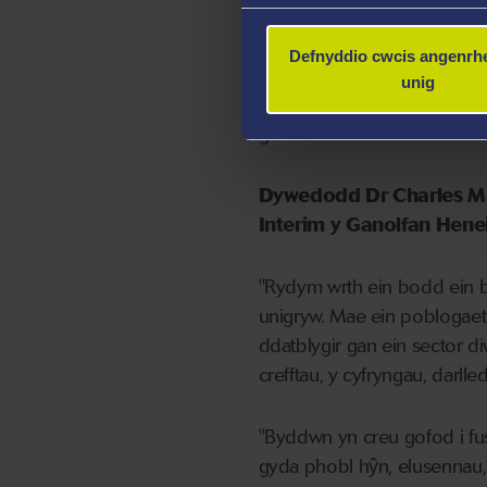
Yn ganolfan blaenllaw Cymr
Defnyddio cwcis angenrhe
Arloesol yn rhoi golwg gada
unig
ymchwil yn sicrhau bod gof
gwreiddiol ac arloesol diwe
Dywedodd Dr Charles Mu
Interim y Ganolfan Hene
"Rydym wrth ein bodd ein b
unigryw. Mae ein poblogaet
ddatblygir gan ein sector 
crefftau, y cyfryngau, darlle
"Byddwn yn creu gofod i fu
gyda phobl hŷn, elusennau, 