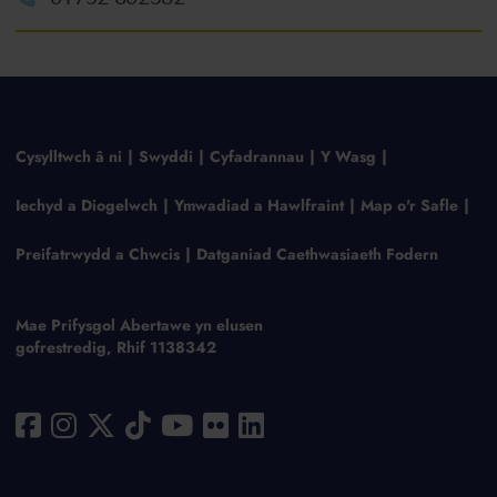
Cysylltwch â ni
Swyddi
Cyfadrannau
Y Wasg
Iechyd a Diogelwch
Ymwadiad a Hawlfraint
Map o'r Safle
Preifatrwydd a Chwcis
Datganiad Caethwasiaeth Fodern
Mae Prifysgol Abertawe yn elusen
gofrestredig, Rhif 1138342