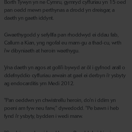
Borth Tywyn yn ne Cymru, gymryd cyffuriau yn 15 oed
pan oedd mewn perthynas a drodd yn dreisgar, a
daeth yn gaeth iddynt.
Gwaethygodd y sefyllfa pan rhoddwyd ei ddau fab,
Callum a Kian, yng ngofal eu mam-gu a thad-cu, wrth
i'w dibyniaeth at heroin waethygu.
Yna daeth yn agos at golli'i bywyd ar ôl i gyfnod arall o
ddefnyddio cyffuriau arwain at gael ei derbyn i'r ysbyty
ag endocarditis ym Medi 2012.
"Pan oeddwn yn chwistrellu heroin, do'n i ddim yn
poeni am fyw neu farw," dywedodd. "Pe bawn i heb
fynd i'r ysbyty, bydden i wedi marw.