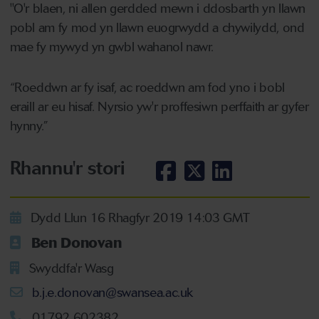
"O'r blaen, ni allen gerdded mewn i ddosbarth yn llawn
pobl am fy mod yn llawn euogrwydd a chywilydd, ond
mae fy mywyd yn gwbl wahanol nawr.
“Roeddwn ar fy isaf, ac roeddwn am fod yno i bobl
eraill ar eu hisaf. Nyrsio yw'r proffesiwn perffaith ar gyfer
hynny.”
Rhannu'r stori
Dydd Llun 16 Rhagfyr 2019 14:03 GMT
Ben Donovan
Swyddfa'r Wasg
b.j.e.donovan@swansea.ac.uk
01792 602382