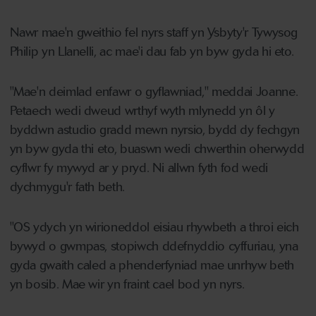
Nawr mae'n gweithio fel nyrs staff yn Ysbyty'r Tywysog
Philip yn Llanelli, ac mae'i dau fab yn byw gyda hi eto.
"Mae'n deimlad enfawr o gyflawniad," meddai Joanne.
Petaech wedi dweud wrthyf wyth mlynedd yn ôl y
byddwn astudio gradd mewn nyrsio, bydd dy fechgyn
yn byw gyda thi eto, buaswn wedi chwerthin oherwydd
cyflwr fy mywyd ar y pryd. Ni allwn fyth fod wedi
dychmygu'r fath beth.
"OS ydych yn wirioneddol eisiau rhywbeth a throi eich
bywyd o gwmpas, stopiwch ddefnyddio cyffuriau, yna
gyda gwaith caled a phenderfyniad mae unrhyw beth
yn bosib. Mae wir yn fraint cael bod yn nyrs.