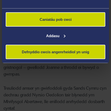
eisiau bod yn nyrs. Roeddwn eisiau cael yr un effaith ar
fywydau pobl eraill.
Caniatáu pob cwci
"Pe bai hi heb dreulio'r amser hwn gyda mi, pan
oeddwn yn teimlo nad oeddwn yn ei haeddu hi,
Addasu
buaswn siŵr o fod wedi gadael yr ysbyty a mynd yn ôl
i'r bywyd yr oeddwn yn ei fyw o'r blaen."
Defnyddio cwcis angenrheidiol yn unig
Wedi 19 mis mewn canolfan adfer – ar y cyd â'm ffydd
gristnogol – gwellodd Joanne a throdd ei bywyd o
gwmpas.
Treuliodd amser yn gwirfoddoli gyda Sands Cymru cyn
dechrau gradd Nyrsio Oedolion tair blynedd ym
Mhrifysgol Abertawe, lle enillodd anrhydedd dosbarth
cyntaf.