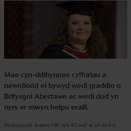
Mae cyn-ddibynnwr cyffuriau a
newidiodd ei bywyd wedi graddio o
Brifysgol Abertawe ac wedi dod yn
nyrs er mwyn helpu eraill.
Dechreuodd Joanne Hill, sy'n 42 oed ac yn dod o