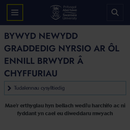
BYWYD NEWYDD
GRADDEDIG NYRSIO AR ÔL
ENNILL BRWYDR Â
CHYFFURIAU
Tudalennau cysylltiedig
Mae'r erthyglau hyn bellach wedi'u harchifo ac ni
fyddant yn cael eu diweddaru mwyach