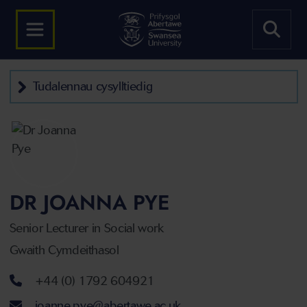
Tudalennau cysylltiedig
DR JOANNA PYE
Senior Lecturer in Social work
Gwaith Cymdeithasol
Rhif ffôn
+44 (0) 1792 604921
Cyfeiriad ebost
joanne.pye@abertawe.ac.uk