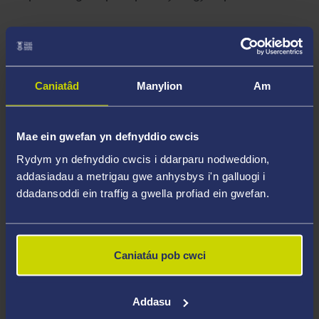
Meysydd Arbenigedd
Plant a phobl ifanc sy'n derbyn gofal (gyda
phwyslais arbennig ar hyrwyddo canlyniadau
Caniatâd
Manylion
Am
cadarnhaol)
Ymadawyr gofal
Mae ein gwefan yn defnyddio cwcis
Cyswllt teulu geni ar gyfer plant a phobl ifanc
Rydym yn defnyddio cwcis i ddarparu nodweddion,
mewn gofal
addasiadau a metrigau gwe anhysbys i'n galluogi i
ddadansoddi ein traffig a gwella profiad ein gwefan.
Gofal plant preswyl i blant a phobl ifanc
Uchafbwyntiau Gyrfa
Caniatáu pob cwci
Diddordebau Addysgu
Addasu