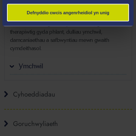
Addysgu ar draws modiwlau israddedig ac ôl-
Defnyddio cwcis angenrheidiol yn unig
raddedig. Mae'r meysydd yn cynnwys materion
hanfodol mewn gwaith cymdeithasol, gwaith
therapiwtig gyda phlant, dulliau ymchwil,
damcaniaethau a safbwyntiau mewn gwaith
cymdeithasol.
Ymchwil
Cyhoeddiadau
Goruchwyliaeth