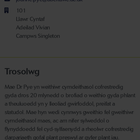
101
Llawr Cyntaf
Adeilad Vivian
Campws Singleton
Trosolwg
Mae Dr Pye yn weithiwr cymdeithasol cofrestredig
gyda dros 20 mlynedd o brofiad o weithio gyda phlant
a theuluoedd yn y lleoliad gwirfoddol, preifat a
statudol. Mae hyn wedi cynnwys gweithio fel gweithiwr
cymdeithasol maes, ac am nifer sylweddol o
flynyddoedd fel cyd-sylfaenydd a rheolwr cofrestredig
darpariaeth gofal plant preswyl ar gyfer plant iau.