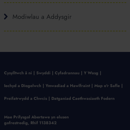
Modiwlau a Addysgir
Cysylltwch â ni
Swyddi
Cyfadrannau
Y Wasg
Iechyd a Diogelwch
Ymwadiad a Hawlfraint
Map o'r Safle
Preifatrwydd a Chwcis
Datganiad Caethwasiaeth Fodern
Mae Prifysgol Abertawe yn elusen
gofrestredig, Rhif 1138342