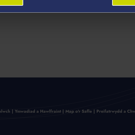
elwch
Ymwadiad a Hawlfraint
Map o'r Safle
Preifatrwydd a Chw