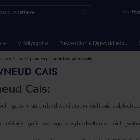
Offer Hyg
s
Y Brifysgol
Newyddion a Digwyddiadau
m Gwrs Ôl-raddedig a Addysgir
Ar ôl i chi wneud cais
 WNEUD CAIS
neud Cais:
ch i gadarnhau ein bod wedi derbyn eich cais, a dylech d
 efallai yn gofyn am ragor o wybodaeth neu'n eich gwahod