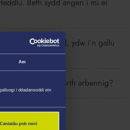
ddlu. Beth sydd angen i mi ei
yda’r penderfyniad, ydw i’n gallu
Am
 am drefniadau cymorth arbennig?
alluogi i ddadansoddi ein
Caniatáu pob cwci