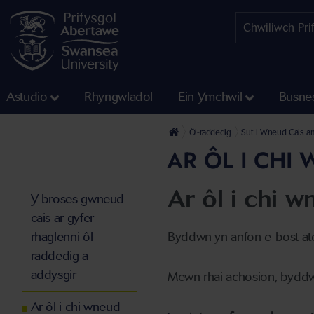
Astudio
Rhyngwladol
Ein Ymchwil
Busne
Ôl-raddedig
Sut i Wneud Cais a
AR ÔL I CHI
Ar ôl i chi w
Y broses gwneud
cais ar gyfer
rhaglenni ôl-
Byddwn yn anfon e-bost ato
raddedig a
addysgir
Mewn rhai achosion, byddwn
Ar ôl i chi wneud