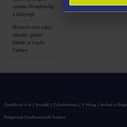
cyrsiau ôl-raddedig
a addysgir
Rhowch eich cais i
astudio gradd
Meistr ar Lwybr
Carlam
Cysylltwch â ni
Swyddi
Cyfadrannau
Y Wasg
Iechyd a Diog
Datganiad Caethwasiaeth Fodern