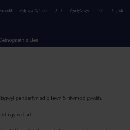
yrchedd
Myfyrwyr Cyfredol
Staff
Cyn-fyfyrwyr
中文
English
Cefnogaeth a Lles
disgwyl penderfyniad o fewn 5 niwrnod gwaith.
d i gyfweliad.