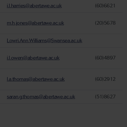
i.l.harries@abertawe.ac.uk
(60)6621
m.h.jones@abertawe.ac.uk
(20)5678
Lowri.Ann.Williams@Swansea.ac.uk
i.l.owen@abertawe.ac.uk
(60)4897
l.a.thomas@abertawe.ac.uk
(60)2912
saran.g.thomas@abertawe.ac.uk
(51)8627