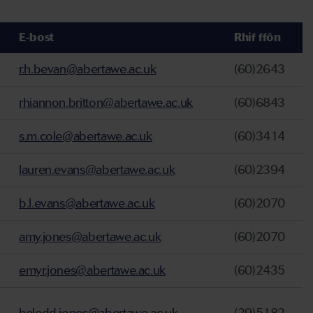
E-bost
Rhif ffôn
r.h.bevan@abertawe.ac.uk
(60)2643
rhiannon.britton@abertawe.ac.uk
(60)6843
s.m.cole@abertawe.ac.uk
(60)3414
lauren.evans@abertawe.ac.uk
(60)2394
b.l.evans@abertawe.ac.uk
(60)2070
amy.jones@abertawe.ac.uk
(60)2070
emyr.jones@abertawe.ac.uk
(60)2435