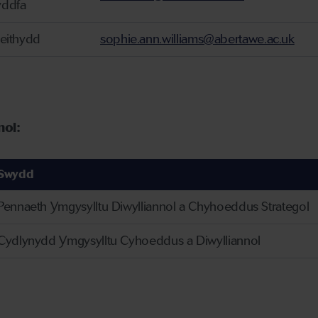
ddfa
ieithydd
sophie.ann.williams@abertawe.ac.uk
nol:
Swydd
Pennaeth Ymgysylltu Diwylliannol a Chyhoeddus Strategol
Cydlynydd Ymgysylltu Cyhoeddus a Diwylliannol