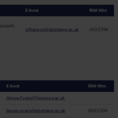
E-bost
Rhif ffôn
ftadaeth
g.ffrancon@abertawe.ac.uk
(60)2396
E-bost
Rhif ffôn
Aimee.Evans@Swansea.ac.uk
lauren.evans@abertawe.ac.uk
(60)2394