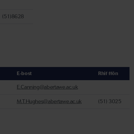
(51)8628
E-bost
Rhif ffôn
E.Canning@abertawe.ac.uk
M.T.Hughes@abertawe.ac.uk
(51) 3025