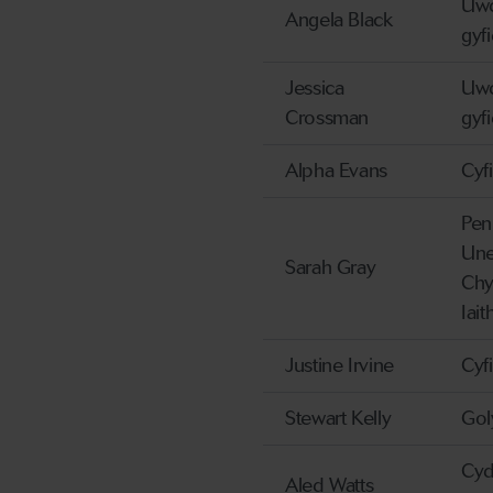
Uw
Angela Black
gyf
Jessica
Uw
Crossman
gyf
Alpha Evans
Cyf
Pen
Une
Sarah Gray
Chy
Iait
Justine Irvine
Cyf
Stewart Kelly
Gol
Cyd
Aled Watts