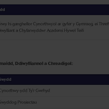
dd
rwy Is-ganghellor Cynorthwyol ar gyfer y Gymraeg, ei Thre
Diwylliant a Chyfarwyddwr Academi Hywel Teifi
aidd, Ddiwylliannol a Chreadigol
:
Swydd
Cynorthwy-ydd Ty'r Gwrhyd
Swyddog Prosiectau