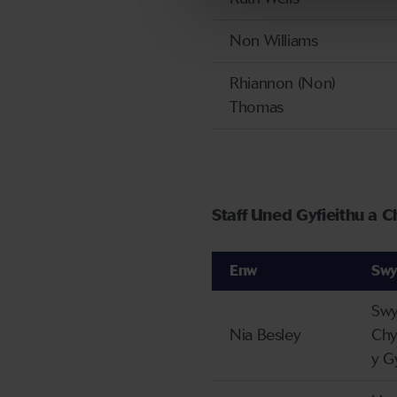
Non Williams
Rhiannon (Non)
Thomas
Staff Uned Gyfieithu a C
Enw
Sw
Swy
Nia Besley
Chy
y G