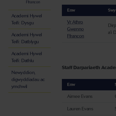
Ffrancon
Enw
Swy
Academi Hywel
Yr Athro
Teifi: Dysgu
Dirp
Gwenno
a'i 
Academi Hywel
Ffrancon
Teifi: Datblygu
Academi Hywel
Teifi: Dathlu
Staff
Darpariaeth Academ
Newyddion,
digwyddiadau ac
Enw
ymchwil
Aimee Evans
Lauren Evans