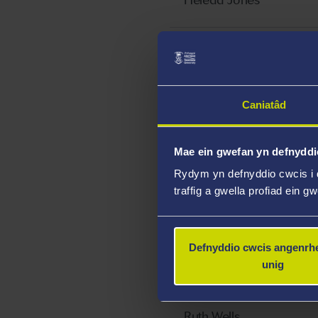
Heledd Jones
Ffion Davies
Iestyn Llwyd
Caniatâd
David Morgan
Nadine Pike
Mae ein gwefan yn defnyddi
Rydym yn defnyddio cwcis i 
Chris Reynolds
traffig a gwella profiad ein g
Efa Griffiths
Carys Thomas
Defnyddio cwcis angenrhe
unig
Nadine Pike
Ruth Wells