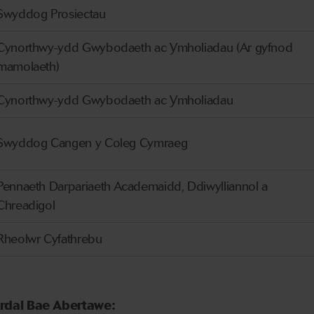
Swyddog Prosiectau
Cynorthwy-ydd Gwybodaeth ac Ymholiadau (Ar gyfnod
mamolaeth)
Cynorthwy-ydd Gwybodaeth ac Ymholiadau
Swyddog Cangen y Coleg Cymraeg
Pennaeth Darpariaeth Academaidd, Ddiwylliannol a
Chreadigol
Rheolwr Cyfathrebu
Ardal Bae Abertawe: