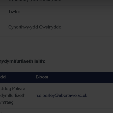
Tiwtor
Cynorthwy‐ydd Gweinyddol
hydymffurfiaeth Iaith:
ydd
E-bost
ddog Polisi a
dymffurfiaeth
n.e.besley@abertawe.ac.uk
ymraeg