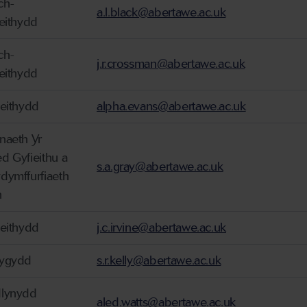
ch-
a.l.black@abertawe.ac.uk
ieithydd
ch-
j.r.crossman@abertawe.ac.uk
ieithydd
ieithydd
alpha.evans@abertawe.ac.uk
naeth Yr
d Gyfieithu a
s.a.gray@abertawe.ac.uk
dymffurfiaeth
h
ieithydd
j.c.irvine@abertawe.ac.uk
ygydd
s.r.kelly@abertawe.ac.uk
lynydd
aled.watts@abertawe.ac.uk