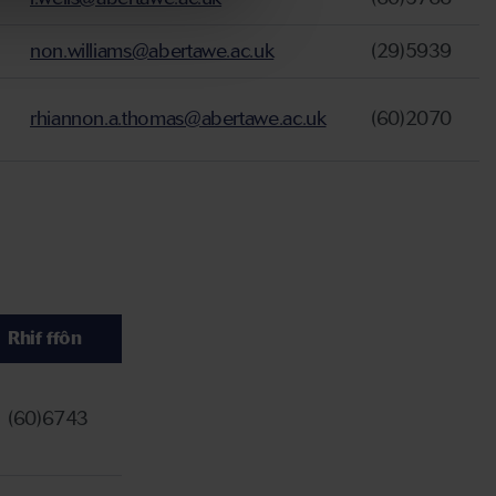
non.williams@abertawe.ac.uk
(29)5939
rhiannon.a.thomas@abertawe.ac.uk
(60)2070
Rhif ffôn
(60)6743