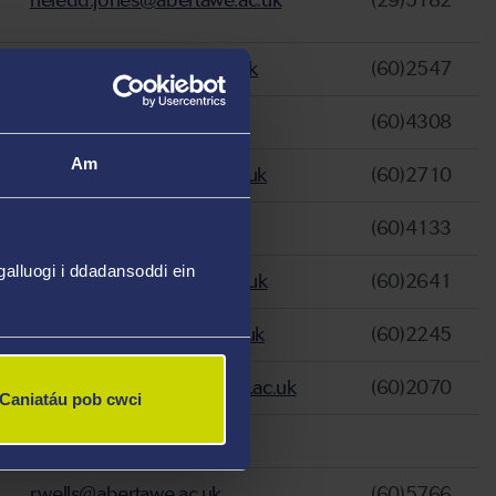
heledd.jones@abertawe.ac.uk
(29)5182
F.M.Davies@abertawe.ac.uk
(60)2547
i.llwyd@abertawe.ac.uk
(60)4308
Am
d.k.morgan@abertawe.ac.uk
(60)2710
n.l.pike@abertawe.ac.uk
(60)4133
alluogi i ddadansoddi ein
c.j.reynolds@abertawe.ac.uk
(60)2641
Efa.Griffiths@abertawe.ac.uk
(60)2245
carys.e.thomas@abertawe.ac.uk
(60)2070
Caniatáu pob cwci
n.l.pike@abertawe.ac.uk
r.wells@abertawe.ac.uk
(60)5766