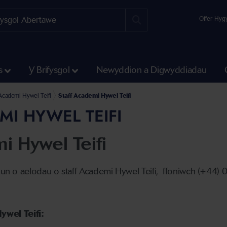
Offer Hyg
s
Y Brifysgol
Newyddion a Digwyddiadau
cademi Hywel Teifi
Staff Academi Hywel Teifi
MI HYWEL TEIFI
i Hywel Teifi
g un o aelodau o staff Academi Hywel Teifi, ffoniwch (+44) 0
wel Teifi: