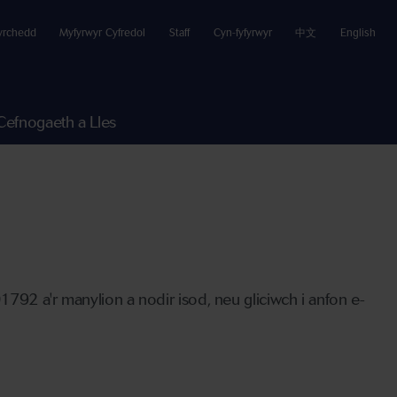
yrchedd
Myfyrwyr Cyfredol
Staff
Cyn-fyfyrwyr
中文
English
Cefnogaeth a Lles
1792 a'r manylion a nodir isod, neu gliciwch i anfon e-