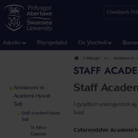
Astudio
Rhyngwladol
Ein Ymchwil
Busne
Y Brifysgol
Academi Hywel Teifi
Amdanom ni - A
STAFF ACADE
Staff Academ
Amdanom ni -
Academi Hywel
Teifi
I gysylltu'n uniongyrchol a
bost.
Staff Academi Hywel
Teifi
Yr Athro
Cyfarwyddwr Academi Hy
Gwenno