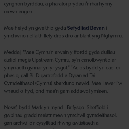
cynghori byrddau, a pharatoi prydau i'r rhai hynny
mewn angen.
Mae hefyd yn gweithio gyda
Sefydliad Bevan
i
ymchwilio i effaith llety dros dro ar blant yng Nghymru.
Meddai, "Mae Cymru'n arwain y ffordd gyda dulliau
ataliol megis Upstream Cymru, sy'n canolbwyntio ar
ymyrraeth gynnar yn yr ysgol." "Ac os bydd yn cael ei
phasio, gall Bil Digartrefedd a Dyraniad Tai
Cymdeithasol (Cymru) sbarduno newid. Mae llawer i'w
wneud o hyd, ond mae'n gam addawol ymlaen."
Nesaf, bydd Mark yn mynd i Brifysgol Sheffield i
gwblhau gradd meistr mewn ymchwil gymdeithasol,
gan archwilio'r cysylltiad rhwng awtistiaeth a