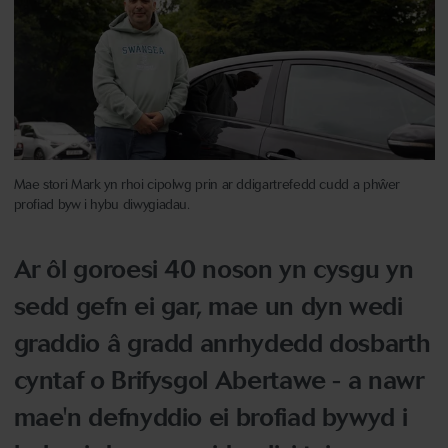
Mae stori Mark yn rhoi cipolwg prin ar ddigartrefedd cudd a phŵer
profiad byw i hybu diwygiadau.
Ar ôl goroesi 40 noson yn cysgu yn
sedd gefn ei gar, mae un dyn wedi
graddio â gradd anrhydedd dosbarth
cyntaf o Brifysgol Abertawe - a nawr
mae'n defnyddio ei brofiad bywyd i