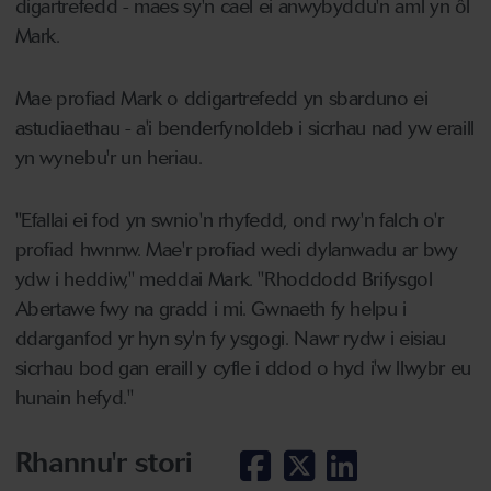
digartrefedd - maes sy'n cael ei anwybyddu'n aml yn ôl
Mark.
Mae profiad Mark o ddigartrefedd yn sbarduno ei
astudiaethau - a'i benderfynoldeb i sicrhau nad yw eraill
yn wynebu'r un heriau.
"Efallai ei fod yn swnio'n rhyfedd, ond rwy'n falch o'r
profiad hwnnw. Mae'r profiad wedi dylanwadu ar bwy
ydw i heddiw," meddai Mark. "Rhoddodd Brifysgol
Abertawe fwy na gradd i mi. Gwnaeth fy helpu i
ddarganfod yr hyn sy'n fy ysgogi. Nawr rydw i eisiau
sicrhau bod gan eraill y cyfle i ddod o hyd i'w llwybr eu
hunain hefyd."
Rhannu'r stori