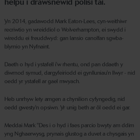
helpu i drawsnewid polisi tai.
Yn 2014, gadawodd Mark Eaton-Lees, cyn-weithiwr
recriwtio yn wreiddiol o Wolverhampton, ei swydd i
wireddu ei freuddwyd: gan lansio canolfan sgwba-
blymio yn Nyfnaint.
Daeth o hyd i ystafell i'w rhentu, ond pan ddaeth y
diwrnod symud, dargyfeiriodd ei gynlluniau'n llwyr - nid
oedd yr ystafell ar gael mwyach.
Heb unrhyw lety amgen a chynilion cyfyngedig, nid
oedd gwesty'n opsiwn. Yr unig beth ar ôl oedd ei gar.
Meddai Mark "Des i o hyd i faes parcio bwyty am ddim
yng Nghaerwysg, prynais glustog a duvet a chysgais yn