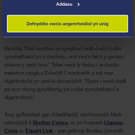
Addasu
Yn benderfynol o ddeall digartrefedd yn fanylach,
cwblhaodd Mark gwrs sylfaen, ac yn 2022 dechreuodd
gradd mewn
troseddeg a pholisi cymdeithasol
ym
Defnyddio cwcis angenrheidiol yn unig
Mhrifysgol Abertawe.
Meddai, "Nid oeddwn yn gwybod beth oedd polisi
cymdeithasol yn y dechrau, ond rwy'n falch y gwnes i
ddewis y radd hon." "Mae wedi fy helpu i archwilio
materion megis y Ddeddf Crwydraeth a sut mae
digartrefedd yn cael ei droseddoli. "Rydw i wedi deall
pa mor rhyng-gysylltiedig yw polisi cymdeithasol a
digartrefedd."
Trwy gyflwyniad gan ddarlithydd, dechreuodd Mark
wirfoddoli â
Shelter Cymru
, ac yn hwyrach
Llamau
,
Crisis
ac
Expert Link
- gan gefnogi llinellau cymorth,