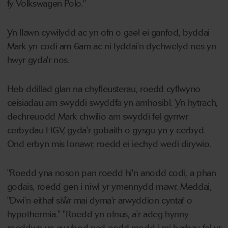
fy Volkswagen Polo."
Yn llawn cywilydd ac yn ofn o gael ei ganfod, byddai
Mark yn codi am 6am ac ni fyddai'n dychwelyd nes yn
hwyr gyda'r nos.
Heb ddillad glan na chyfleusterau, roedd cyflwyno
ceisiadau am swyddi swyddfa yn amhosibl. Yn hytrach,
dechreuodd Mark chwilio am swyddi fel gyrrwr
cerbydau HGV, gyda'r gobaith o gysgu yn y cerbyd.
Ond erbyn mis Ionawr, roedd ei iechyd wedi dirywio.
"Roedd yna noson pan roedd hi'n anodd codi, a phan
godais, roedd gen i niwl yr ymennydd mawr. Meddai,
"Dwi'n eithaf siŵr mai dyma'r arwyddion cyntaf o
hypothermia." "Roedd yn ofnus, a'r adeg hynny
roeddwn yn gwybod nad oedd modd i mi barhau fel yr