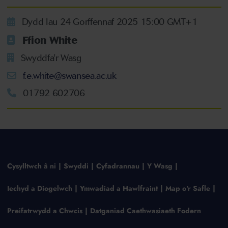
Dydd Iau 24 Gorffennaf 2025 15:00 GMT+1
Ffion White
Swyddfa'r Wasg
f.e.white@swansea.ac.uk
01792 602706
Cysylltwch â ni
Swyddi
Cyfadrannau
Y Wasg
Iechyd a Diogelwch
Ymwadiad a Hawlfraint
Map o'r Safle
Preifatrwydd a Chwcis
Datganiad Caethwasiaeth Fodern