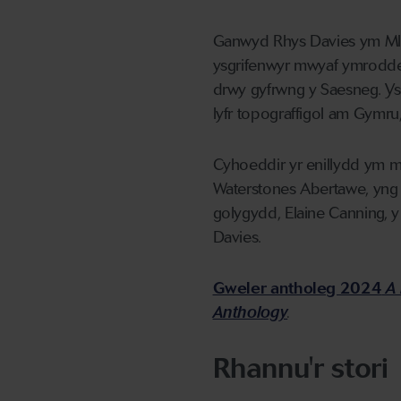
Ganwyd Rhys Davies ym Ml
ysgrifenwyr mwyaf ymrodded
drwy gyfrwng y Saesneg. Ysg
lyfr topograffigol am Gymru
Cyhoeddir yr enillydd ym mi
Waterstones Abertawe, yng n
golygydd, Elaine Canning, 
Davies.
Gweler antholeg 2024
A 
Anthology
.
Rhannu'r stori