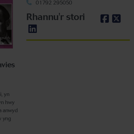
01792 295050
Rhannu'r stori
avies
, yn
yn hwy
 a anwyd
w yng