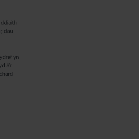
ddiaith
r, dau
ydref yn
d â’r
ichard