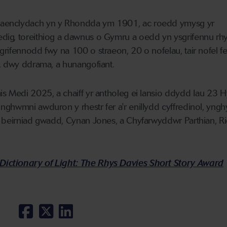
aenclydach yn y Rhondda ym 1901, ac roedd ymysg yr
ig, toreithiog a dawnus o Gymru a oedd yn ysgrifennu rhy
rifennodd fwy na 100 o straeon, 20 o nofelau, tair nofel fe
, dwy ddrama, a hunangofiant.
s Medi 2025, a chaiff yr antholeg ei lansio ddydd Iau 23 H
ghwmni awduron y rhestr fer a'r enillydd cyffredinol, ynghy
y beirniad gwadd, Cynan Jones, a Chyfarwyddwr Parthian, R
Dictionary of Light:
The Rhys Davies Short Story Award