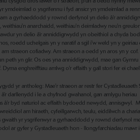
aflu cysgod dros lawer o'r straeon, p'un a oedd hynny me
r ymdeimlad o ysgrifennu i fyd ansicr yn ymdeimlad a renn
arn a gyrhaeddodd y rownd derfynol yn delio â’r anniddig
weithiau'n anarchaidd, weithiau'n deimladwy neu'n greulo
r awdur yn delio â’r anniddigrwydd yn obeithiol a chyda b
s, roedd uchelgais yn y naratif a sgìl i'w weld yn y geiriau
 am straeon cofiadwy. Am straeon a oedd yn aros yn y cof. 
un peth yn glir. Os oes yna anniddigrwydd, mae gan Gymru 
. Dyma enghreifftiau amlwg o'r effaith y gall stori fer ei chael
dd yr antholeg: Mae'r straeon ar restr fer Cystadleuaeth S
’r darllenydd i le a chyfnod gwahanol, gan amlygu heriau
 â’r byd naturiol ac effaith bydoedd newydd, annisgwyl. M
reiddiol am hiraeth, cyfeillgarwch, teulu, eiddilwch a charia
s gwaith yr ysgrifenwyr a gyrhaeddodd y rownd derfynol 
odol ar gyfer y Gystadleuaeth hon - llongyfarchiadau mawr 