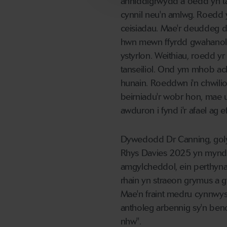
anniddigrwydd a oedd yn t
cynnil neu'n amlwg. Roedd y
ceisiadau. Mae'r deuddeg d
hwn mewn ffyrdd gwahanol, 
ystyrlon. Weithiau, roedd y
tanseiliol. Ond ym mhob acho
hunain. Roeddwn i'n chwilio
beirniadu'r wobr hon, mae 
awduron i fynd i'r afael ag ef
Dywedodd Dr Canning, golygy
Rhys Davies 2025 yn mynd â
amgylcheddol, ein perthynas
rhain yn straeon grymus a gw
Mae'n fraint medru cynnwy
antholeg arbennig sy'n ben
nhw".