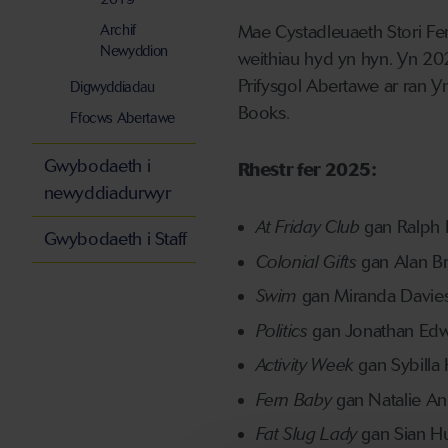
Archif
Mae Cystadleuaeth Stori Fe
Newyddion
weithiau hyd yn hyn. Yn 202
Prifysgol Abertawe ar ran 
Digwyddiadau
Books.
Ffocws Abertawe
Gwybodaeth i
Rhestr fer 2025:
newyddiadurwyr
At Friday Club
gan Ralph 
Gwybodaeth i Staff
Colonial Gifts
gan Alan Br
Swim
gan Miranda Davie
Politics
gan Jonathan Ed
Activity Week
gan Sybilla
Fern Baby
gan Natalie A
Fat Slug Lady
gan Sian H