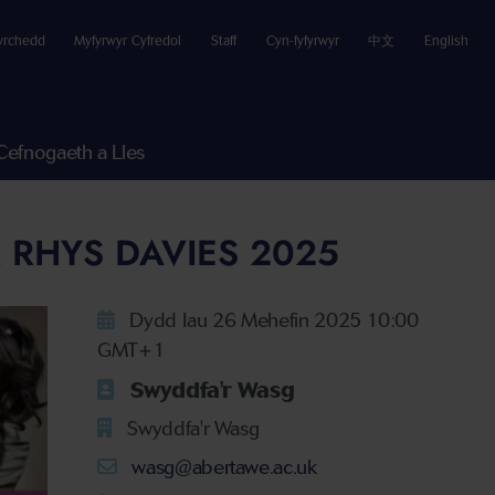
yrchedd
Myfyrwyr Cyfredol
Staff
Cyn-fyfyrwyr
中文
English
Cefnogaeth a Lles
 RHYS DAVIES 2025
Dydd Iau 26 Mehefin 2025 10:00
GMT+1
Swyddfa'r Wasg
Swyddfa'r Wasg
wasg@abertawe.ac.uk