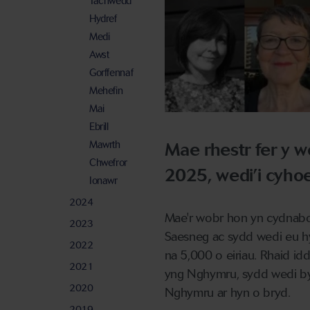
Tachwedd
Hydref
Medi
Awst
Gorffennaf
Mehefin
Mai
Ebrill
Mawrth
Mae rhestr fer y w
Chwefror
2025, wedi’i cyhoe
Ionawr
2024
Mae'r wobr hon yn cydnabod
2023
Saesneg ac sydd wedi eu h
2022
na 5,000 o eiriau. Rhaid i
2021
yng Nghymru, sydd wedi by
2020
Nghymru ar hyn o bryd.
2019