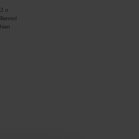
12 o
lliannol
hian