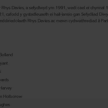
r Rhys Davies, a sefydlwyd ym 1991, wedi cael ei chynnal 
1, cafodd y gystadleuaeth ei hail-lansio gan Sefydliad Diwy
Ymddiriedolaeth Rhys Davies ac mewn cydweithrediad â Part
Bolland
yant
s
wards
 Harvey
nn Holborow
ughes