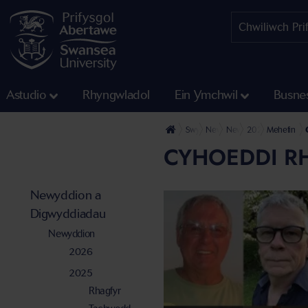
Astudio
Rhyngwladol
Ein Ymchwil
Busne
Swyddfa'r Wasg
Newyddion a Digwyddiadau
Newyddion
2025
Mehefin
CYHOEDDI RH
Newyddion a
Digwyddiadau
Newyddion
2026
2025
Rhagfyr