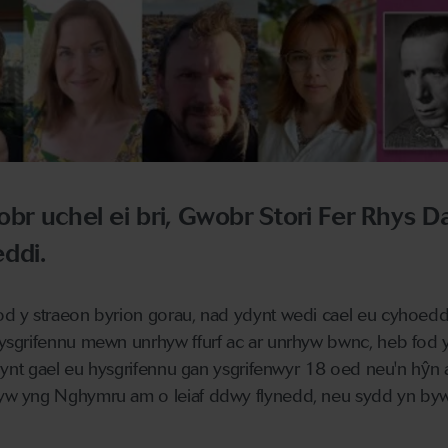
obr uchel ei bri, Gwobr Stori Fer Rhys D
ddi.
 y straeon byrion gorau, nad ydynt wedi cael eu cyhoeddi
ysgrifennu mewn unrhyw ffurf ac ar unrhyw bwnc, heb fod 
ddynt gael eu hysgrifennu gan ysgrifenwyr 18 oed neu'n hŷn
w yng Nghymru am o leiaf ddwy flynedd, neu sydd yn by