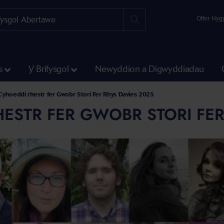
Offer Hyg
s
Y Brifysgol
Newyddion a Digwyddiadau
Cyhoeddi rhestr fer Gwobr Stori Fer Rhys Davies 2025
ESTR FER GWOBR STORI FER