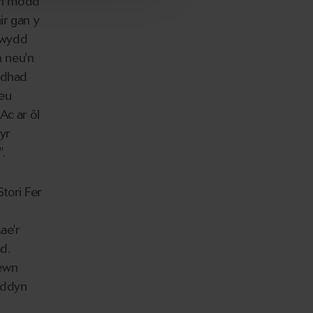
wn modd
ir gan y
rwydd
n neu'n
oddhad
 eu
Ac ar ôl
yr
".
tori Fer
ae'r
d.
mewn
iddyn