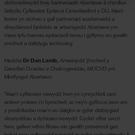
dichonolrwydd trwy bartneriaeth Abertawe â chynllun
Sefydlu Cyfleuster Epitacsi Cenedlaethol y DU. Mae'r
fenter yn sicrhau y gall partneriaid academaidd a
diwydiannol fanteisio ar arbenigedd Abertawe ym
maes tyfu haenau epitacsioll tenau i gyflymu eu gwaith
ymchwil a datblygu technoleg.'
Meddai
Dr Dan Lamb,
Arweinydd Ymchwil y
Ganolfan Ocsidau a Chalcogenidau, MOCVD ym
Mhrifysgol Abertawe:
"Mae'r cyfleuster newydd hwn yn cynrychioli cam
enfawr ymlaen i'n hymchwil, ac rwy'n gyffrous iawn am
y posibiliadau mae'n eu datgloi ar gyfer datblygiad
deunyddiau a dyfeisiau newydd. Gyda'r offer uwch
hwn, gallwn wthio ffiniau ein gwaith presennol gan
hefyd greu cyfleoedd newydd ar gyfer cydweithredu â