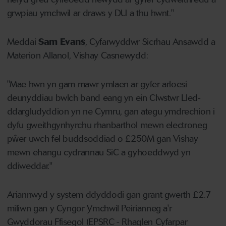
grwpiau ymchwil ar draws y DU a thu hwnt."
Meddai
Sam Evans
, Cyfarwyddwr Sicrhau Ansawdd a
Materion Allanol, Vishay Casnewydd:
"Mae hwn yn gam mawr ymlaen ar gyfer arloesi
deunyddiau bwlch band eang yn ein Clwstwr Lled-
ddargludyddion yn ne Cymru, gan ategu ymdrechion i
dyfu gweithgynhyrchu rhanbarthol mewn electroneg
pŵer uwch fel buddsoddiad o £250M gan Vishay
mewn ehangu cydrannau SiC a gyhoeddwyd yn
ddiweddar."
Ariannwyd y system ddyddodi gan grant gwerth £2.7
miliwn gan y Cyngor Ymchwil Peirianneg a'r
Gwyddorau Ffisegol (EPSRC - Rhaglen Cyfarpar