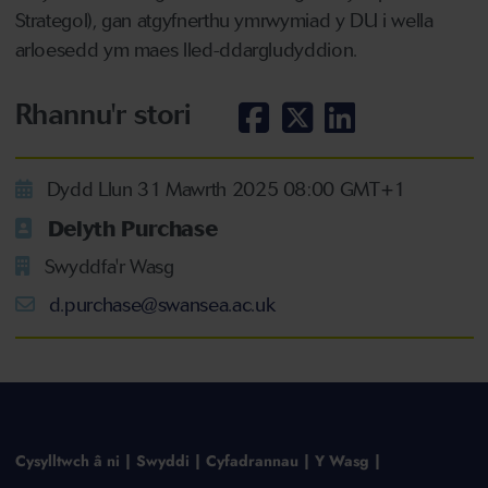
Strategol), gan atgyfnerthu ymrwymiad y DU i wella
arloesedd ym maes lled-ddargludyddion.
Rhannu'r stori
Dydd Llun 31 Mawrth 2025 08:00 GMT+1
Delyth Purchase
Swyddfa'r Wasg
d.purchase@swansea.ac.uk
Cysylltwch â ni
Swyddi
Cyfadrannau
Y Wasg