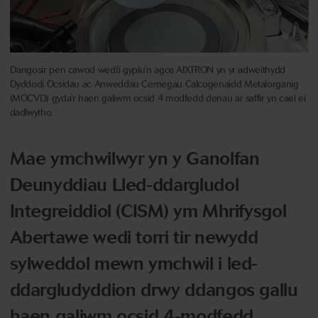
Dangosir pen cawod wedi'i gyplu'n agos AIXTRON yn yr adweithydd
Dyddodi Ocsidau ac Anweddau Cemegau Calcogenaidd Metalorganig
(MOCVD) gyda'r haen galiwm ocsid 4 modfedd denau ar saffir yn cael ei
dadlwytho.
Mae ymchwilwyr yn y Ganolfan
Deunyddiau Lled-ddargludol
Integreiddiol (CISM) ym Mhrifysgol
Abertawe wedi torri tir newydd
sylweddol mewn ymchwil i led-
ddargludyddion drwy ddangos gallu
haen galiwm ocsid 4-modfedd