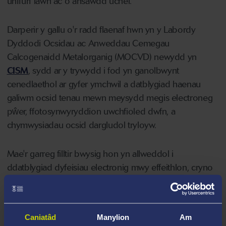
unffurf iawn ac o ansawdd uchel.
Darperir y gallu o'r radd flaenaf hwn yn y Labordy
Dyddodi Ocsidau ac Anweddau Cemegau
Calcogenaidd Metalorganig (MOCVD) newydd yn
CISM
, sydd ar y trywydd i fod yn ganolbwynt
cenedlaethol ar gyfer ymchwil a datblygiad haenau
galiwm ocsid tenau mewn meysydd megis electroneg
pŵer, ffotosynwyryddion uwchfioled dwfn, a
chymwysiadau ocsid dargludol tryloyw.
Mae'r garreg filltir bwysig hon yn allweddol i
ddatblygiad dyfeisiau electronig mwy effeithlon, cryno
a chost effeithiol, a hefyd yn arddangos galluoedd
gweithgynhyrchu ac arloesi lled-ddargludyddion
cynyddol clwstwr lled-ddargludyddion uwch de Cymru
Caniatâd
Manylion
Am
CSconnected
gyda chwmnïau gweithgynhyrchu lled-