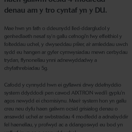
denau am y tro cyntaf yn y DU.
Mae hwn yn fath o ddeunydd lled-ddargludol y
genhedlaeth nesaf sy’n gallu cefnogi'n fwy effeithiol y
folteddau uchel, y dwyseddau pŵer, a’r amleddau uwch
sydd eu hangen ar gyfer cymwysiadau mewn cerbydau
trydan, ffynonellau ynni adnewyddadwy a
chyfathrebiadau 5g.
Cafodd y cynnydd hwn ei gyflawni drwy ddefnyddio
system ddyddodi pen cawod AIXTRON wedi'i gyplu'n
agos newydd ei chomisiynu. Mae’r system hon yn gallu
creu neu dyfu haen galiwm ocsid grisialog denau o
ansawdd uchel ar swbstradau 4 modfedd a adnabyddir
fel haenellau, y profwyd ac a ddangoswyd eu bod yn