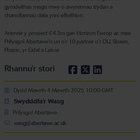
gymdeithas megis mwy o awyrennau trydan a
chanolfannau data ynni-effeithlon.
Ariennir y prosiect €4.3m gan Horizon Ewrop ac mae
Prifysgol Abertawe'n un o'r 10 partner o'r DU, Sbaen,
Ffrainc, yr Eidal a Latvia.
Rhannu'r stori
Dydd Mawrth 4 Mawrth 2025 10:00 GMT
Swydddfa'r Wasg
Prifysgol Abertawe
wasg@abertawe.ac.uk