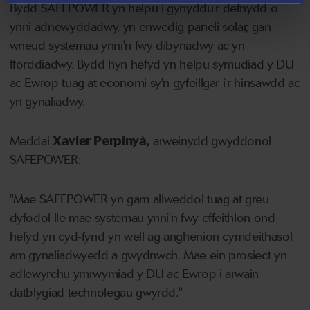
Bydd SAFEPOWER yn helpu i gynyddu'r defnydd o
ynni adnewyddadwy, yn enwedig paneli solar, gan
wneud systemau ynni'n fwy dibynadwy ac yn
fforddiadwy. Bydd hyn hefyd yn helpu symudiad y DU
ac Ewrop tuag at economi sy'n gyfeillgar i'r hinsawdd ac
yn gynaliadwy.
Meddai
Xavier Perpinyà,
arweinydd gwyddonol
SAFEPOWER:
"Mae SAFEPOWER yn gam allweddol tuag at greu
dyfodol lle mae systemau ynni'n fwy effeithlon ond
hefyd yn cyd-fynd yn well ag anghenion cymdeithasol
am gynaliadwyedd a gwydnwch. Mae ein prosiect yn
adlewyrchu ymrwymiad y DU ac Ewrop i arwain
datblygiad technolegau gwyrdd."