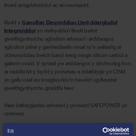
troed amgylcheddol ac economaidd.
Bydd y
Ganolfan Deunyddiau Lled-ddargludol
Integreiddio
l yn defnyddio'i llinell beilot
gweithgynhyrchu sglodion arloesol i arddangos
sglodion pŵer y genhedlaeth nesaf sy’n seiliedig ar
ddeunyddiau bwlch band eang megis silicon carbid a
galiwm ocsid. Y syniad yw arddangos y dechnoleg hon
ar raddfa fel y bydd y prosesau a ddatblygir yn CISM
yn gallu cael eu trosglwyddo'n hawdd i gyfleuster
gweithgynhyrchu graddfa fawr.
Mae datblygiadau arloesol y prosiect SAFEPOWER yn
cynnwys
Deunyddiau Uwch: Mae'r prosiect yn defnyddio