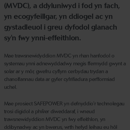
(MVDC), a ddyluniwyd i fod yn fach,
yn ecogyfeillgar, yn ddiogel ac yn
gystadleuol i greu dyfodol glanach
sy'n fwy ynni-effeithlon.
Mae trawsnewidyddion MVDC yn rhan hanfodol o
systemau ynni adnewyddadwy megis ffermydd gwynt a
solar ar y môr, gwefru cyflym cerbydau trydan a
chanolfannau data ar gyfer cyfrifiadura perfformiad
uchel.
Mae prosiect SAFEPOWER yn defnyddio'r technolegau
trosi digidol a phŵer diweddaraf, i wneud
trawsnewidyddion MVDC yn fwy effeithlon, yn
ddibynadwy ac yn bwerus, wrth hefyd leihau eu hôl