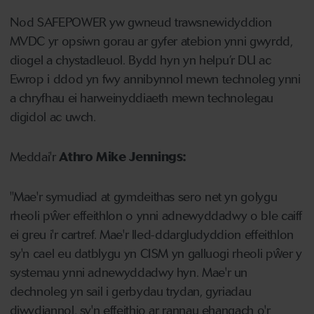
Nod SAFEPOWER yw gwneud trawsnewidyddion
MVDC yr opsiwn gorau ar gyfer atebion ynni gwyrdd,
diogel a chystadleuol. Bydd hyn yn helpu’r DU ac
Ewrop i ddod yn fwy annibynnol mewn technoleg ynni
a chryfhau ei harweinyddiaeth mewn technolegau
digidol ac uwch.
Meddai'r
Athro Mike Jennings:
"Mae'r symudiad at gymdeithas sero net yn golygu
rheoli pŵer effeithlon o ynni adnewyddadwy o ble caiff
ei greu i'r cartref. Mae'r lled-ddargludyddion effeithlon
sy'n cael eu datblygu yn CISM yn galluogi rheoli pŵer y
systemau ynni adnewyddadwy hyn. Mae'r un
dechnoleg yn sail i gerbydau trydan, gyriadau
diwydiannol, sy'n effeithio ar rannau ehangach o'r