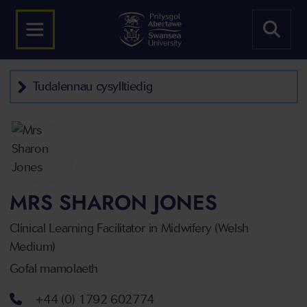
Tudalennau cysylltiedig
MRS SHARON JONES
Clinical Learning Facilitator in Midwifery (Welsh
Medium)
Gofal mamolaeth
Rhif ffôn
+44 (0) 1792 602774