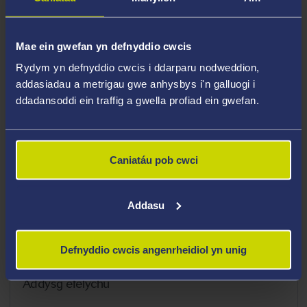
Chynhwysiant) o fewn y gyfadran bydwreigiaeth.
Meysydd Arbenigedd
Mae ein gwefan yn defnyddio cwcis
Rydym yn defnyddio cwcis i ddarparu nodweddion,
Bydwreigiaeth Gymunedol
addasiadau a metrigau gwe anhysbys i'n galluogi i
Beichiogrwydd risg isel
ddadansoddi ein traffig a gwella profiad ein gwefan.
Genedigaethau cartref
Uchafbwyntiau Gyrfa
Caniatáu pob cwci
Addasu
Diddordebau Addysgu
Defnyddio cwcis angenrheidiol yn unig
Assysg Gymraeg
Addysg efelychu