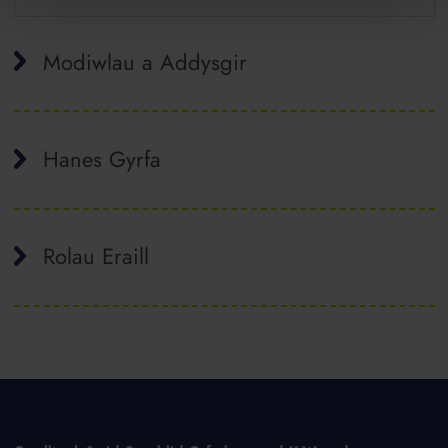
Modiwlau a Addysgir
Hanes Gyrfa
Rolau Eraill