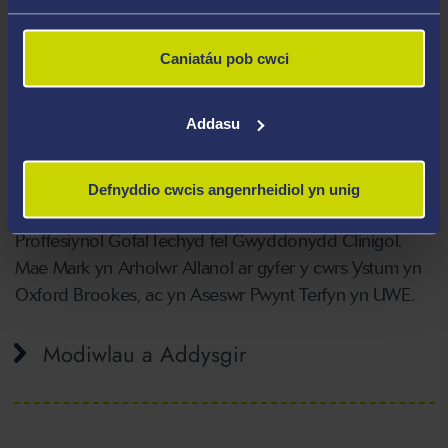
amser lle mae'n Ddirprwy Bennaeth yr adran, yn
swyddog hyfforddi ac yn arweinydd gweithredol y
Caniatáu pob cwci
gwasanaeth PUPIS arloesol. Yn meddu ar lwyth
achosion bach mae'n parhau i wneud gwaith craidd;
Addasu
asesu, dylunio a rhagnodi atebion arloesol ar gyfer
rheoli ystum a phwysau.
Defnyddio cwcis angenrheidiol yn unig
Mae Mark yn Beiriannydd Siartredig ac yn Weithiwr
Proffesiynol Gofal Iechyd fel Gwyddonydd Clinigol.
Mae Mark yn Arholwr Allanol ar gyfer y cwrs Ystum yn
Oxford Brookes, ac yn Aseswr Pwynt Terfyn yn UWE.
Modiwlau a Addysgir