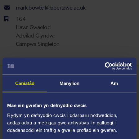
Cyfeiriad ebost
mark.bowtell@abertawe.ac.uk
164
Llawr Gwaelod
Adeilad Glyndwr
Campws Singleton
Trosolwg
Caniatâd
Manylion
Am
Uwch-ddarlithydd rhan-amser yw Dr Mark Bowtell sy'n
cefnogi rhaglenni BSc Gwyddor Gofal Iechyd mewn
Mae ein gwefan yn defnyddio cwcis
Peirianneg Feddygol a Pheirianneg Adsefydlu.
Rydym yn defnyddio cwcis i ddarparu nodweddion,
addasiadau a metrigau gwe anhysbys i'n galluogi i
Mae Mark yn gweithio yn Uned Peirianneg Adsefydlu
ddadansoddi ein traffig a gwella profiad ein gwefan.
Bwrdd Iechyd Prifysgol Bae Abertawe y rhan fwyaf o'r