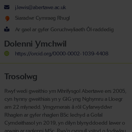
Cyfeiriad ebost
j.lewis@abertawe.ac.uk
Welsh language proficiency
Siaradwr Cymraeg Rhugl
Ar gael ar gyfer Goruchwyliaeth Ôl-raddedig
Dolenni Ymchwil
https://orcid.org/0000-0002-1039-4408
Trosolwg
Rwyf wedi gweithio ym Mhrifysgol Abertawe ers 2005,
cyn hynny gweithiais yn y GIG yng Nghymru a Lloegr
am 22 mlynedd. Ymgymerais â rôl Cyfarwyddwr
Rhaglen ar gyfer rhaglen BSc Iechyd a Gofal
Cymdeithasol yn 2019, yn dilyn blynyddoedd lawer o
arwain ar raglenni MSc. Rwy'n cynnull ystod o fodiwlau