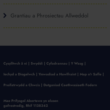
Grantiau a Phrosiectau Allweddol
Cysylltwch â ni
Swyddi
Cyfadrannau
Y Wasg
Iechyd a Diogelwch
Ymwadiad a Hawlfraint
Map o'r Safle
Preifatrwydd a Chwcis
Datganiad Caethwasiaeth Fodern
Mae Prifysgol Abertawe yn elusen
gofrestredig, Rhif 1138342