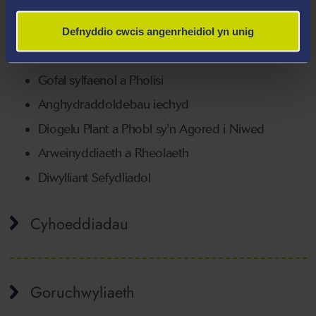
Meysydd Arbenigedd
Defnyddio cwcis angenrheidiol yn unig
Iechyd a Pholisi Cyhoeddus
Gofal sylfaenol a Pholisi
Anghydraddoldebau iechyd
Diogelu Plant a Phobl sy'n Agored i Niwed
Arweinyddiaeth a Rheolaeth
Diwylliant Sefydliadol
Cyhoeddiadau
Goruchwyliaeth