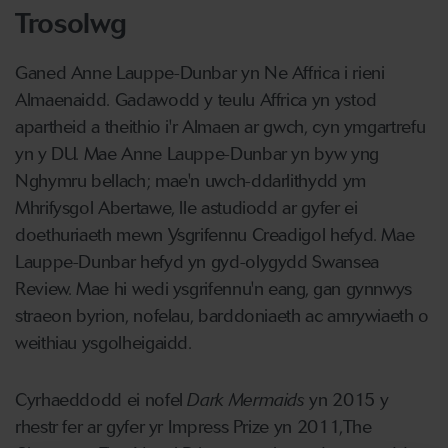
Trosolwg
Ganed Anne Lauppe-Dunbar yn Ne Affrica i rieni
Almaenaidd. Gadawodd y teulu Affrica yn ystod
apartheid a theithio i'r Almaen ar gwch, cyn ymgartrefu
yn y DU. Mae Anne Lauppe-Dunbar yn byw yng
Nghymru bellach; mae'n uwch-ddarlithydd ym
Mhrifysgol Abertawe, lle astudiodd ar gyfer ei
doethuriaeth mewn Ysgrifennu Creadigol hefyd. Mae
Lauppe-Dunbar hefyd yn gyd-olygydd Swansea
Review. Mae hi wedi ysgrifennu'n eang, gan gynnwys
straeon byrion, nofelau, barddoniaeth ac amrywiaeth o
weithiau ysgolheigaidd.
Cyrhaeddodd ei nofel
Dark Mermaids
yn 2015 y
rhestr fer ar gyfer yr Impress Prize yn 2011,The