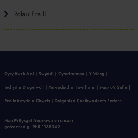
Rolau Eraill
Cysylltwch â ni
Swyddi
Cyfadrannau
Y Wasg
Iechyd a Diogelwch
Ymwadiad a Hawlfraint
Map o'r Safle
Preifatrwydd a Chwcis
Datganiad Caethwasiaeth Fodern
Mae Prifysgol Abertawe yn elusen
gofrestredig, Rhif 1138342