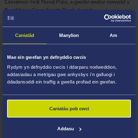
Cinnamon First Novel Prize, a gwobr awdur newydd y
flwyddyn y Cross Sports Book Awards.
Ar hyn o bryd mae Anne wrthi'n ysgrifennu ei hail nofel
sy'n seiliedig ar derfysgwyr plant yr Ail Ryfel Byd –
Caniatâd
Manylion
Am
Werwölfe
Hitler. Bydd y nofel yn cael ei chyhoeddi yn
2022.
Mae ein gwefan yn defnyddio cwcis
Rydym yn defnyddio cwcis i ddarparu nodweddion,
Meysydd Arbenigedd
addasiadau a metrigau gwe anhysbys i'n galluogi i
ddadansoddi ein traffig a gwella profiad ein gwefan.
Ffuglen hanesyddol
Cyffuriau yn y byd chwaraeon
Byddin plant Werwölfe Hitler
Caniatáu pob cwci
Ffuglen ias a chyffro
Barddoniaeth
Addasu
Stori fer