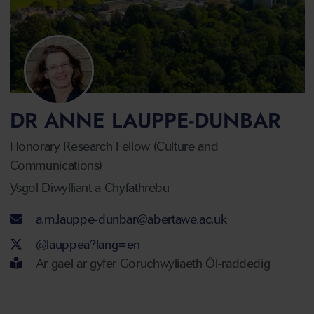
DR ANNE LAUPPE-DUNBAR
Honorary Research Fellow (Culture and
Communications)
Ysgol Diwylliant a Chyfathrebu
Cyfeiriad ebost
a.m.lauppe-dunbar@abertawe.ac.uk
Twitter Account
@lauppea?lang=en
Ar gael ar gyfer Goruchwyliaeth Ôl-raddedig