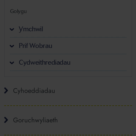
Golygu
Ymchwil
Prif Wobrau
Cydweithrediadau
Cyhoeddiadau
Goruchwyliaeth