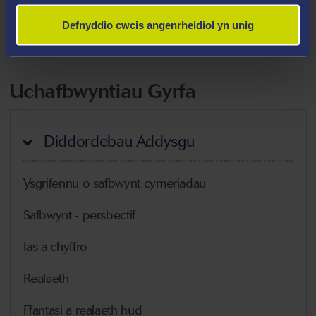
Ysgrifennu ar gyfer theatr
Defnyddio cwcis angenrheidiol yn unig
Golygu a golygyddol
Uchafbwyntiau Gyrfa
Diddordebau Addysgu
Ysgrifennu o safbwynt cymeriadau
Safbwynt - persbectif
Ias a chyffro
Realaeth
Ffantasi a realaeth hud