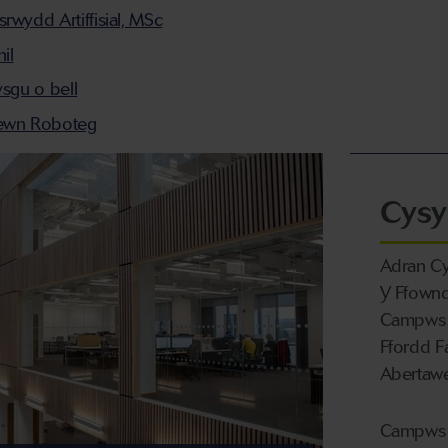
wydd Artiffisial,
MSc
il
ysgu o bell
ewn Roboteg
Cysy
Adran Cyf
Y Ffowndr
Campws y
Ffordd F
Abertaw
Campws 