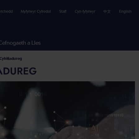
yrchedd
Myfyrwyr Cyfredol
Staff
Cyn-fyfyrwyr
中文
English
Cefnogaeth a Lles
yfrifiadureg
IADUREG