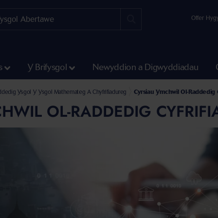
Offer Hyg
s
Y Brifysgol
Newyddion a Digwyddiadau
ddedig Ysgol Y Ysgol Mathemateg A Chyfrifiadureg
Cyrsiau Ymchwil Ol-Raddedig C
HWIL OL-RADDEDIG CYFRIF