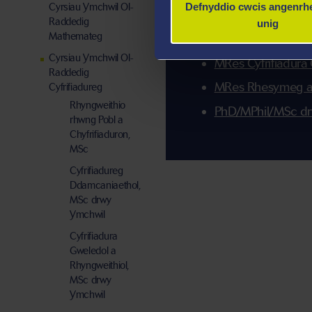
Defnyddio cwcis angenrhe
Cyrsiau Ymchwil Ol-
MRes Cyfrifiadura
Raddedig
unig
Mathemateg
Dyfodol
Cyrsiau Ymchwil Ol-
MRes Cyfrifiadura
Raddedig
MRes Rhesymeg a 
Cyfrifiadureg
Rhyngweithio
PhD/MPhil/MSc dr
rhwng Pobl a
Chyfrifiaduron,
MSc
Cyfrifiadureg
Ddamcaniaethol,
MSc drwy
Ymchwil
Cyfrifiadura
Gweledol a
Rhyngweithiol,
MSc drwy
Ymchwil