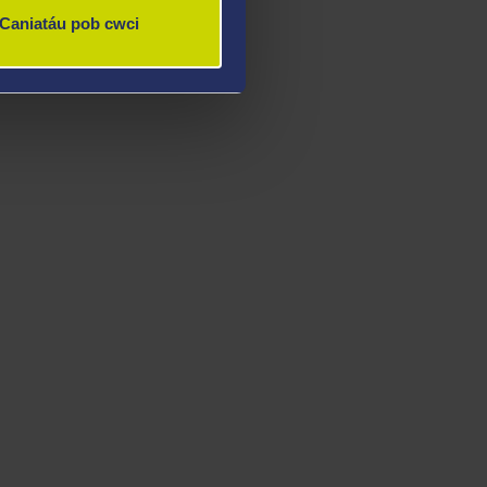
Caniatáu pob cwci