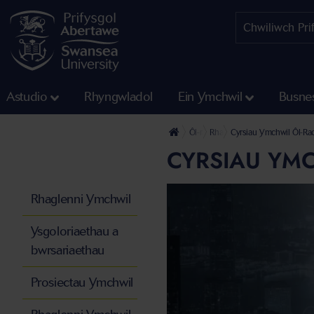
Astudio
Rhyngwladol
Ein Ymchwil
Busne
Ôl-raddedig
Rhaglenni Ymchwil
Cyrsiau Ymchwil Ôl-Ra
CYRSIAU YMC
Rhaglenni Ymchwil
Ysgoloriaethau a
bwrsariaethau
Prosiectau Ymchwil