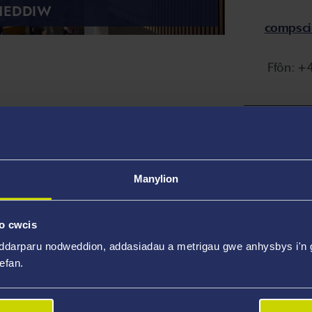
HEDDIW
compsci
Ffôn: +
au Gradd Ôl-
Manylion
 Rhyngweithio rhwng Pobl a
o cwcis
ddarparu nodweddion, addasiadau a metrigau gwe anhysbys i'n g
wefan.
 Cyfrifiadureg Ddamcaniaethol
Cyfrifiadura Gweledol a