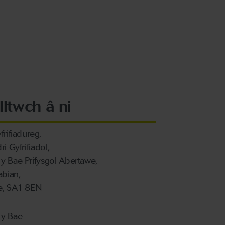
lltwch â ni
rifiadureg,
i Gyfrifiadol,
 Bae Prifysgol Abertawe,
abian,
e, SA1 8EN
y Bae