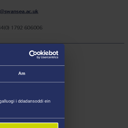
@swansea.ac.uk
44(0) 1792 606006
Am
alluogi i ddadansoddi ein