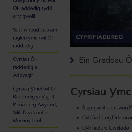
Rhaglenni Ymchwil
Ôl-raddedig sydd
ar y gweill
Sut i wneud cais am
CYFRIFIADUREG
raglen ymchwil Ôl-
raddedig
Ein Graddau Ô
Cyrsiau Ôl-
raddedig a
Addysgir
Cyrsiau Ymc
Cyrsiau Ymchwil Ol-
Raddedig yr Ysgol
Peirianneg Awyrfod,
Rhyngweithio rhwng Po
Sifil, Drydanol a
Cyfrifiadureg Ddamca
Mecanyddol
Cyfrifiadura Gweledol