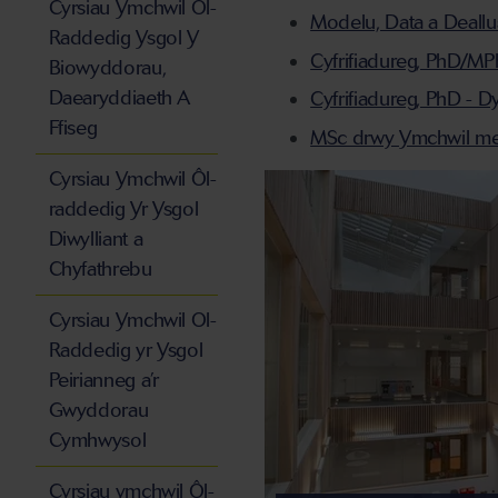
Cyrsiau Ymchwil Ôl-
Modelu, Data a Deallusr
Raddedig Ysgol Y
Cyfrifiadureg, PhD/MPh
Biowyddorau,
Daearyddiaeth A
Cyfrifiadureg, PhD - D
Ffiseg
MSc drwy Ymchwil m
Cyrsiau Ymchwil Ôl-
raddedig Yr Ysgol
Diwylliant a
Chyfathrebu
Cyrsiau Ymchwil Ol-
Raddedig yr Ysgol
Peirianneg a’r
Gwyddorau
Cymhwysol
Cyrsiau ymchwil Ôl-