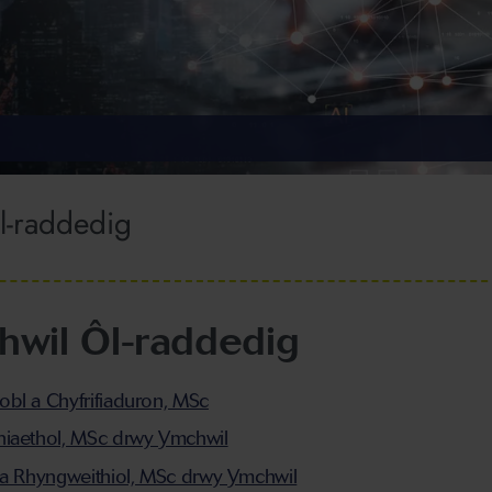
l-raddedig
hwil Ôl-raddedig
bl a Chyfrifiaduron, MSc
niaethol, MSc drwy Ymchwil
 a Rhyngweithiol, MSc drwy Ymchwil