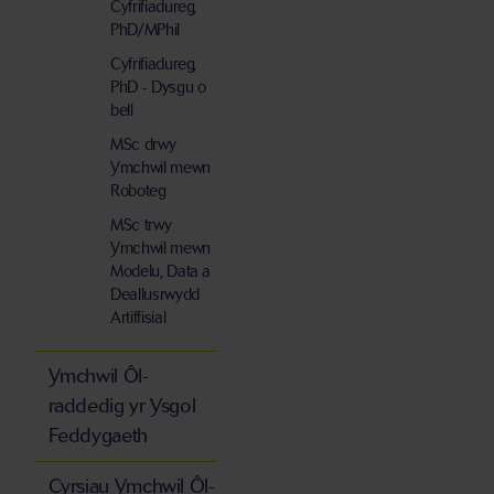
Cyfrifiadureg,
PhD/MPhil
Cyfrifiadureg,
PhD - Dysgu o
bell
MSc drwy
Ymchwil mewn
Roboteg
MSc trwy
Ymchwil mewn
Modelu, Data a
Deallusrwydd
Artiffisial
Ymchwil Ôl-
raddedig yr Ysgol
Feddygaeth
Cyrsiau Ymchwil Ôl-