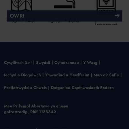
OWRI
Cysylltwch â ni
Swyddi
Cyfadrannau
Y Wasg
Iechyd a Diogelwch
Ymwadiad a Hawlfraint
Map o'r Safle
Preifatrwydd a Chwcis
Datganiad Caethwasiaeth Fodern
Mae Prifysgol Abertawe yn elusen
gofrestredig, Rhif 1138342