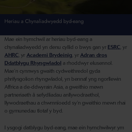
Heriau a Chynaliadwyedd byd-eang
Mae ein hymchwil ar heriau byd-eang a
chynaliadwyedd yn denu cyllid o bwys gan yr
ESRC
, yr
AHRC
, yr
Academi Brydeinig
, yr
Adran dros
Ddatblygu Rhyngwladol
a rhoddwyr elusennol.
Mae’n cynnwys gwaith cydweithredol gyda
phrifysgolion rhyngwladol, yn bennaf yng ngorllewin
Affrica a de-ddwyrain Asia, a gweithio mewn
partneriaeth â sefydliadau anllywodraethol,
llywodraethau a chwmnïoedd sy’n gweithio mewn rhai
o gymunedau tlotaf y byd.
I ysgogi datblygu byd-eang, mae ein hymchwilwyr ym