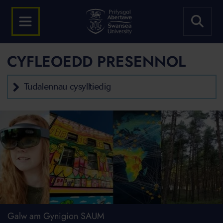
CYFLEOEDD PRESENNOL
Tudalennau cysylltiedig
Galw am Gynigion SAUM