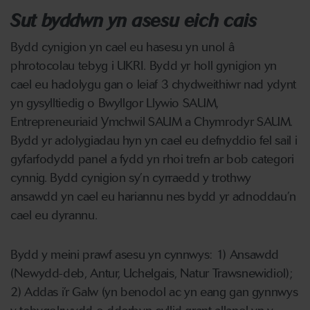
Sut byddwn yn asesu eich cais
Bydd cynigion yn cael eu hasesu yn unol â
phrotocolau tebyg i UKRI. Bydd yr holl gynigion yn
cael eu hadolygu gan o leiaf 3 chydweithiwr nad ydynt
yn gysylltiedig o Bwyllgor Llywio SAUM,
Entrepreneuriaid Ymchwil SAUM a Chymrodyr SAUM.
Bydd yr adolygiadau hyn yn cael eu defnyddio fel sail i
gyfarfodydd panel a fydd yn rhoi trefn ar bob categori
cynnig. Bydd cynigion sy’n cyrraedd y trothwy
ansawdd yn cael eu hariannu nes bydd yr adnoddau’n
cael eu dyrannu.
Bydd y meini prawf asesu yn cynnwys: 1) Ansawdd
(Newydd-deb, Antur, Uchelgais, Natur Trawsnewidiol);
2) Addas i’r Galw (yn benodol ac yn eang gan gynnwys