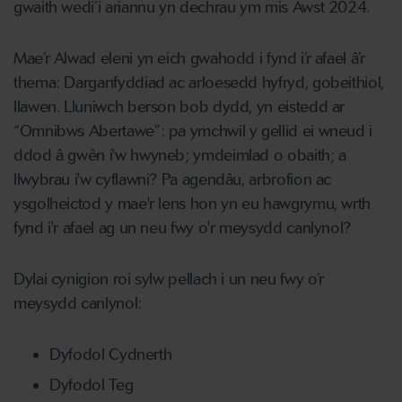
gwaith wedi’i ariannu yn dechrau ym mis Awst 2024.
Mae’r Alwad eleni yn eich gwahodd i fynd i’r afael â’r
thema: Darganfyddiad ac arloesedd hyfryd, gobeithiol,
llawen. Lluniwch berson bob dydd, yn eistedd ar
“Omnibws Abertawe”: pa ymchwil y gellid ei wneud i
ddod â gwên i'w hwyneb; ymdeimlad o obaith; a
llwybrau i'w cyflawni? Pa agendâu, arbrofion ac
ysgolheictod y mae'r lens hon yn eu hawgrymu, wrth
fynd i'r afael ag un neu fwy o'r meysydd canlynol?
Dylai cynigion roi sylw pellach i un neu fwy o’r
meysydd canlynol:
Dyfodol Cydnerth
Dyfodol Teg