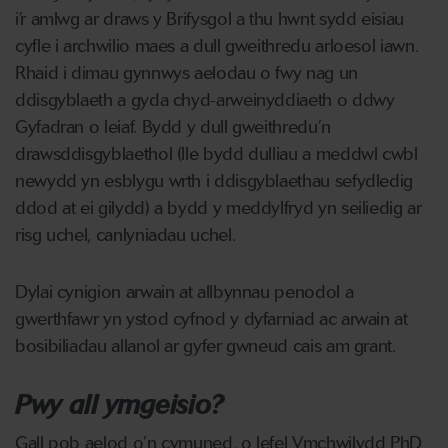
i’r amlwg ar draws y Brifysgol a thu hwnt sydd eisiau
cyfle i archwilio maes a dull gweithredu arloesol iawn.
Rhaid i dimau gynnwys aelodau o fwy nag un
ddisgyblaeth a gyda chyd-arweinyddiaeth o ddwy
Gyfadran o leiaf. Bydd y dull gweithredu’n
drawsddisgyblaethol (lle bydd dulliau a meddwl cwbl
newydd yn esblygu wrth i ddisgyblaethau sefydledig
ddod at ei gilydd) a bydd y meddylfryd yn seiliedig ar
risg uchel, canlyniadau uchel.
Dylai cynigion arwain at allbynnau penodol a
gwerthfawr yn ystod cyfnod y dyfarniad ac arwain at
bosibiliadau allanol ar gyfer gwneud cais am grant.
Pwy all ymgeisio?
Gall pob aelod o’n cymuned, o lefel Ymchwilydd PhD