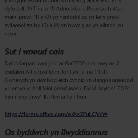
y tebygolrwydd o dderbyn cyllid grant allanol yn y
dyfodol); 3) Tîm; a, 4) Adnoddau a Rheolaeth. Mae
meini prawf (1) a (2) yn hanfodol ac yn feini prawf
sylfaenol tra bo (3) a (4) yn bwysig ac yn eilradd eu
natur.
Sut i wneud cais
Dylid darparu cynigion ar ffurf PDF, dim mwy na 2
dudalen A4 o hyd (dim ffont yn llai na 11pt).
Gwnewch yn siŵr bod eich cynnig yn dangos ansawdd
yn erbyn yr holl feini prawf asesu. Dylid llwytho’r PDFs
hyn i fyny drwy’r ffurflen ar-lein hon:
https://forms.office.com/e/Ax2FuLCYcW
Os byddwch yn llwyddiannus