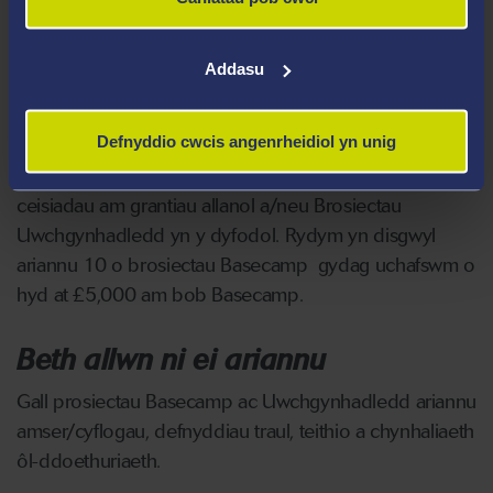
Categorïau cyllid
Addasu
Prosiectau Basecamp: bydd y gweithgareddau 1
flwyddyn hyn (Awst 1 2024-diwedd Gorffennaf 2025),
Defnyddio cwcis angenrheidiol yn unig
yn cynnal ymchwil ar wib, gan gynhyrchu allbynnau clir,
creu galluedd, gwneud gwaith dichonolrwydd ar gyfer
ceisiadau am grantiau allanol a/neu Brosiectau
Uwchgynhadledd yn y dyfodol. Rydym yn disgwyl
ariannu 10 o brosiectau Basecamp gydag uchafswm o
hyd at £5,000 am bob Basecamp.
Beth allwn ni ei ariannu
Gall prosiectau Basecamp ac Uwchgynhadledd ariannu
amser/cyflogau, defnyddiau traul, teithio a chynhaliaeth
ôl-ddoethuriaeth.