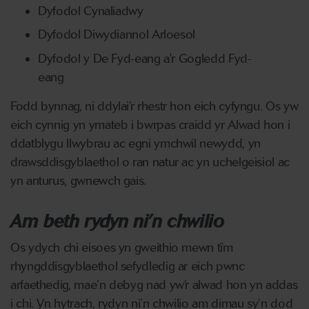
Dyfodol Cynaliadwy
Dyfodol Diwydiannol Arloesol
Dyfodol y De Fyd-eang a'r Gogledd Fyd-
eang
Fodd bynnag, ni ddylai’r rhestr hon eich cyfyngu. Os yw
eich cynnig yn ymateb i bwrpas craidd yr Alwad hon i
ddatblygu llwybrau ac egni ymchwil newydd, yn
drawsddisgyblaethol o ran natur ac yn uchelgeisiol ac
yn anturus, gwnewch gais.
Am beth rydyn ni’n chwilio
Os ydych chi eisoes yn gweithio mewn tîm
rhyngddisgyblaethol sefydledig ar eich pwnc
arfaethedig, mae’n debyg nad yw’r alwad hon yn addas
i chi. Yn hytrach, rydyn ni’n chwilio am dimau sy’n dod