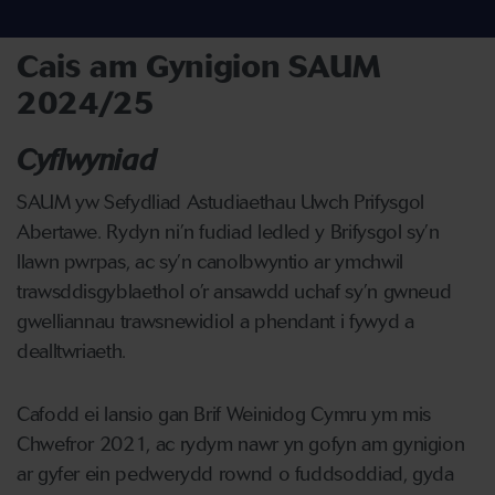
Cais am Gynigion SAUM
2024/25
Cyflwyniad
SAUM yw Sefydliad Astudiaethau Uwch Prifysgol
Abertawe. Rydyn ni’n fudiad ledled y Brifysgol sy’n
llawn pwrpas, ac sy’n canolbwyntio ar ymchwil
trawsddisgyblaethol o’r ansawdd uchaf sy’n gwneud
gwelliannau trawsnewidiol a phendant i fywyd a
dealltwriaeth.
Cafodd ei lansio gan Brif Weinidog Cymru ym mis
Chwefror 2021, ac rydym nawr yn gofyn am gynigion
ar gyfer ein pedwerydd rownd o fuddsoddiad, gyda