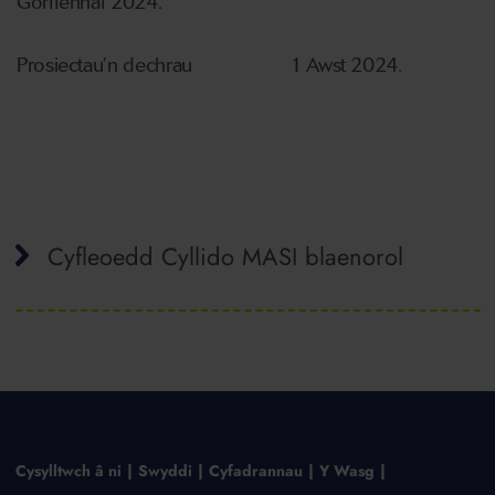
Gorffennaf 2024.
Prosiectau’n dechrau 1 Awst 2024.
Cyfleoedd Cyllido MASI blaenorol
Cysylltwch â ni
Swyddi
Cyfadrannau
Y Wasg