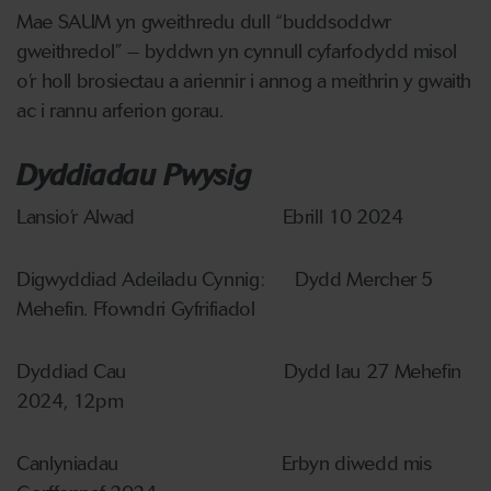
Mae SAUM yn gweithredu dull “buddsoddwr
gweithredol” – byddwn yn cynnull cyfarfodydd misol
o’r holl brosiectau a ariennir i annog a meithrin y gwaith
ac i rannu arferion gorau.
Dyddiadau Pwysig
Lansio’r Alwad Ebrill 10 2024
Digwyddiad Adeiladu Cynnig: Dydd Mercher 5
Mehefin. Ffowndri Gyfrifiadol
Dyddiad Cau Dydd Iau 27 Mehefin
2024, 12pm
Canlyniadau Erbyn diwedd mis