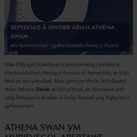
SEFYDLIAD Â GWOBR ARIAN ATHENA
SWAN
ein hymrwymiad i gydraddoldeb rhwng y rhywia
Mae Prifysgol Abertawe’n ymrwymedig i ymdrin â
chydraddoldeb rhwng y rhywiau a’i hyrwyddo, ar bob
lefel yn ein sefydliad. Mae gennym Wobr Sefydliadol
Arian Athena
Swan
ar hyn o bryd, ac Abertawe yw’r
unig Brifysgol y tu allan i’r Grŵp Russell yng Nghymru i
gyflawni hyn.
ATHENA SWAN YM