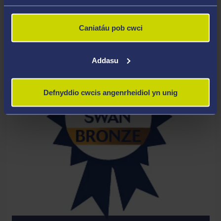
Caniatáu pob cwci
Y BIOWYDDORAU
Addasu
Defnyddio cwcis angenrheidiol yn unig