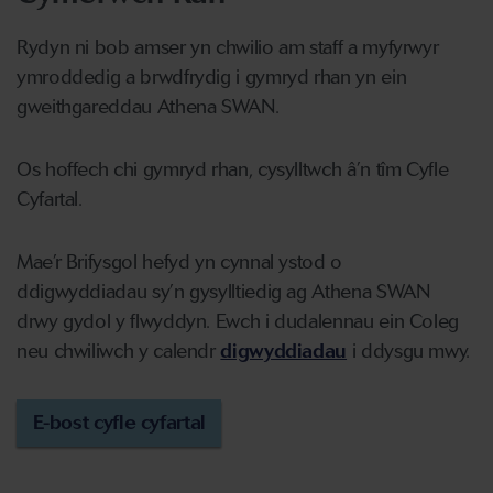
Rydyn ni bob amser yn chwilio am staff a myfyrwyr
ymroddedig a brwdfrydig i gymryd rhan yn ein
gweithgareddau Athena SWAN.
Os hoffech chi gymryd rhan, cysylltwch â’n tîm Cyfle
Cyfartal.
Mae’r Brifysgol hefyd yn cynnal ystod o
ddigwyddiadau sy’n gysylltiedig ag Athena SWAN
drwy gydol y flwyddyn. Ewch i dudalennau ein Coleg
neu chwiliwch y calendr
digwyddiadau
i ddysgu mwy.
E-bost cyfle cyfartal