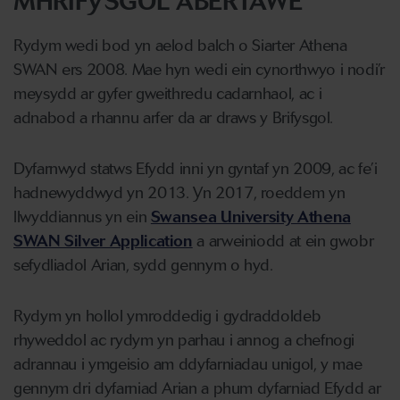
MHRIFYSGOL ABERTAWE
Rydym wedi bod yn aelod balch o Siarter Athena
SWAN ers 2008. Mae hyn wedi ein cynorthwyo i nodi’r
meysydd ar gyfer gweithredu cadarnhaol, ac i
adnabod a rhannu arfer da ar draws y Brifysgol.
Dyfarnwyd statws Efydd inni yn gyntaf yn 2009, ac fe’i
hadnewyddwyd yn 2013. Yn 2017, roeddem yn
llwyddiannus yn ein
Swansea University Athena
SWAN Silver Application
a arweiniodd at ein gwobr
sefydliadol Arian, sydd gennym o hyd.
Rydym yn hollol ymroddedig i gydraddoldeb
rhyweddol ac rydym yn parhau i annog a chefnogi
adrannau i ymgeisio am ddyfarniadau unigol, y mae
gennym dri dyfarniad Arian a phum dyfarniad Efydd ar