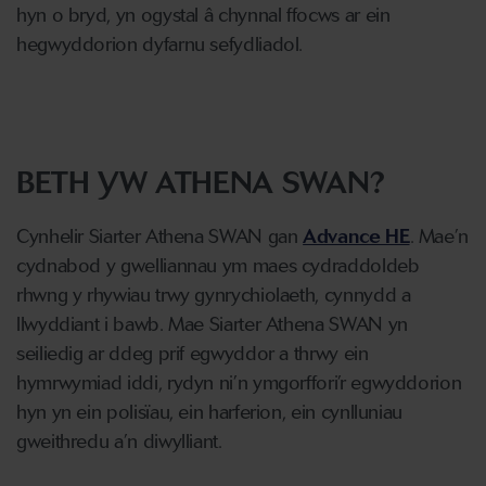
hyn o bryd, yn ogystal â chynnal ffocws ar ein
hegwyddorion dyfarnu sefydliadol.
BETH YW ATHENA SWAN?
Cynhelir Siarter Athena SWAN gan
Advance HE
. Mae’n
cydnabod y gwelliannau ym maes cydraddoldeb
rhwng y rhywiau trwy gynrychiolaeth, cynnydd a
llwyddiant i bawb. Mae Siarter Athena SWAN yn
seiliedig ar ddeg prif egwyddor a thrwy ein
hymrwymiad iddi, rydyn ni’n ymgorffori’r egwyddorion
hyn yn ein polisïau, ein harferion, ein cynlluniau
gweithredu a’n diwylliant.