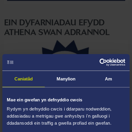
EIN DYFARNIADAU EFYDD
ATHENA SWAN ADRANNOL
Caniatâd
Manylion
Am
Mae ein gwefan yn defnyddio cwcis
Rydym yn defnyddio cwcis i ddarparu nodweddion,
addasiadau a metrigau gwe anhysbys i'n galluogi i
ddadansoddi ein traffig a gwella profiad ein gwefan.