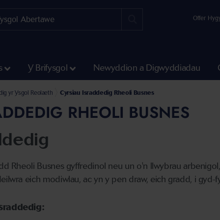
Offer Hyg
s
Y Brifysgol
Newyddion a Digwyddiadau
dig yr Ysgol Reolaeth
Cyrsiau Israddedig Rheoli Busnes
ADDEDIG RHEOLI BUSNES
ddedig
add Rheoli Busnes gyffredinol neu un o'n llwybrau arbenigol,
eilwra eich modiwlau, ac yn y pen draw, eich gradd, i gyd-f
israddedig: