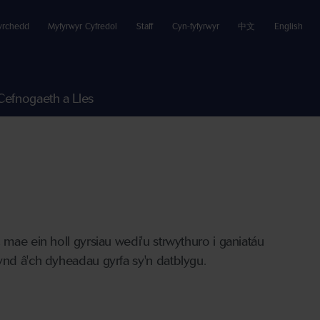
yrchedd
Myfyrwyr Cyfredol
Staff
Cyn-fyfyrwyr
中文
English
Cefnogaeth a Lles
 mae ein holl gyrsiau wedi'u strwythuro i ganiatáu
ynd â'ch dyheadau gyrfa sy'n datblygu.