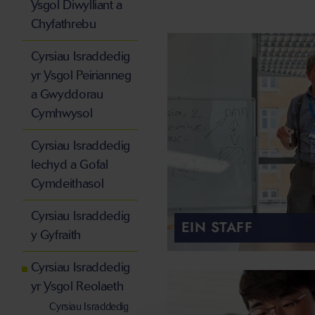
Ysgol Diwylliant a
Chyfathrebu
Cyrsiau Israddedig
yr Ysgol Peirianneg
a Gwyddorau
Cymhwysol
Cyrsiau Israddedig
Iechyd a Gofal
Cymdeithasol
Cyrsiau Israddedig
EIN STAFF
y Gyfraith
Cyrsiau Israddedig
yr Ysgol Reolaeth
Cyrsiau Israddedig