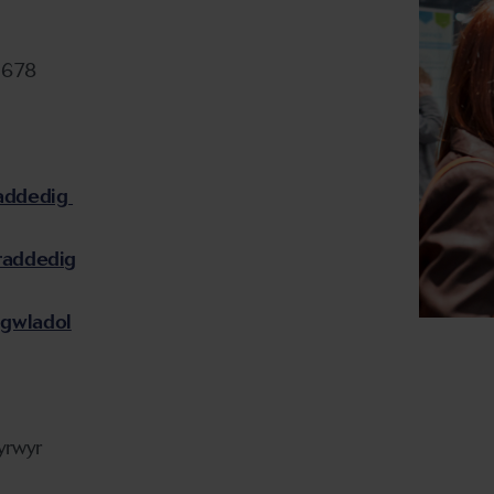
05678
raddedig
raddedig
ngwladol
yrwyr