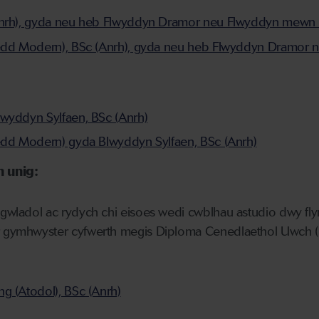
Anrh), gyda neu heb Flwyddyn Dramor neu Flwyddyn mewn 
oedd Modern), BSc (Anrh), gyda neu heb Flwyddyn Dramor
wyddyn Sylfaen, BSc (Anrh)
edd Modern) gyda Blwyddyn Sylfaen, BSc (Anrh)
 unig:
yngwladol ac rydych chi eisoes wedi cwblhau astudio dwy f
r gymhwyster cyfwerth megis Diploma Cenedlaethol Uwch (HN
g (Atodol), BSc (Anrh)