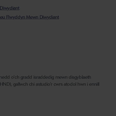
Diwydiant
 neu Flwyddyn Mewn Diwydiant
lynedd o'ch gradd israddedig mewn disgyblaeth
D), gallwch chi astudio'r cwrs atodol hwn i ennill