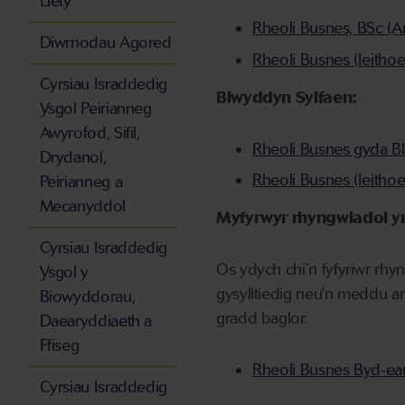
Llety
Rheoli Busnes, BSc (
Diwrnodau Agored
Rheoli Busnes (Ieith
Cyrsiau Israddedig
Blwyddyn Sylfaen:
Ysgol Peirianneg
Awyrofod, Sifil,
Rheoli Busnes gyda Bl
Drydanol,
Rheoli Busnes (Ieitho
Peirianneg a
Mecanyddol
Myfyrwyr rhyngwladol yn
Cyrsiau Israddedig
Os ydych chi’n fyfyriwr rh
Ysgol y
gysylltiedig neu'n meddu a
Biowyddorau,
gradd baglor.
Daearyddiaeth a
Ffiseg
Rheoli Busnes Byd-ean
Cyrsiau Israddedig