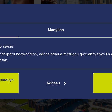
Manylion
o cwcis
BYWYD MYFYRIWR
ddarparu nodweddion, addasiadau a metrigau gwe anhysbys i'n g
wefan.
idiol yn
Addasu