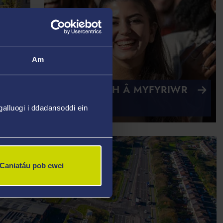
Am
SGWRSIWCH Â MYFYRIWR
CYFREDOL
alluogi i ddadansoddi ein
Caniatáu pob cwci