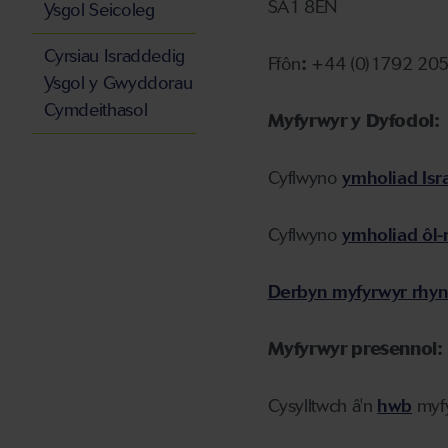
SA1 8EN
Ysgol Seicoleg
Cyrsiau Israddedig
Ffôn
:
+44 (0)1792 2
Ysgol y Gwyddorau
Cymdeithasol
Myfyrwyr y Dyfodol:
Cyflwyno
ymholiad Is
Cyflwyno
ymholiad ôl-
Derbyn myfyrwyr rhy
Myfyrwyr presennol:
Cysylltwch â'n
hwb
myf