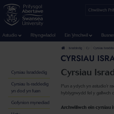
Astudio
Rhyngwladol
Ein Ymchwil
Busne
Israddedig
Cyrsiau Israddedig
Cyrsiau Isradde
CYRSIAU ISR
Cyrsiau Isra
Cyrsiau Israddedig
Cyrsiau Is-raddedig
P'un a ydych yn astudio'r r
yn dod yn fuan
hyblygrwydd fel y gallwch d
Gofynion mynediad
Archwiliwch ein cyrsiau 