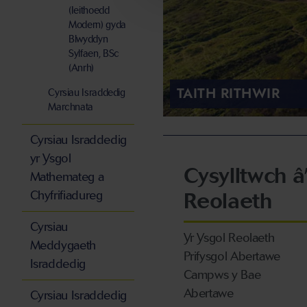
(Ieithoedd
Modern) gyda
Blwyddyn
Sylfaen, BSc
(Anrh)
TAITH RITHWIR
Cyrsiau Israddedig
Marchnata
Cyrsiau Israddedig
yr Ysgol
Cysylltwch â
Mathemateg a
Reolaeth
Chyfrifiadureg
Cyrsiau
Yr Ysgol Reolaeth
Meddygaeth
Prifysgol Abertawe
Israddedig
Campws y Bae
Abertawe
Cyrsiau Israddedig