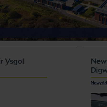
’r Ysgol
New
Digw
Newydd