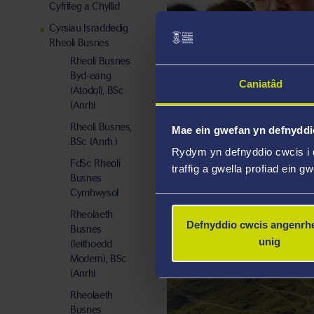
Cyfrifeg a Chyllid
Cyrsiau Israddedig
Rheoli Busnes
Rheoli Busnes
Byd-eang
Caniatâd
(Atodol), BSc
(Anrh)
Rheoli Busnes,
Mae ein gwefan yn defnyddi
BSc (Anrh.)
YMCHWIL
Rydym yn defnyddio cwcis i 
FdSc Rheoli
traffig a gwella profiad ein g
Busnes
Cymhwysol
Rheolaeth
Defnyddio cwcis angenrhe
Busnes
unig
(Ieithoedd
Modern), BSc
(Anrh)
Rheolaeth
Busnes