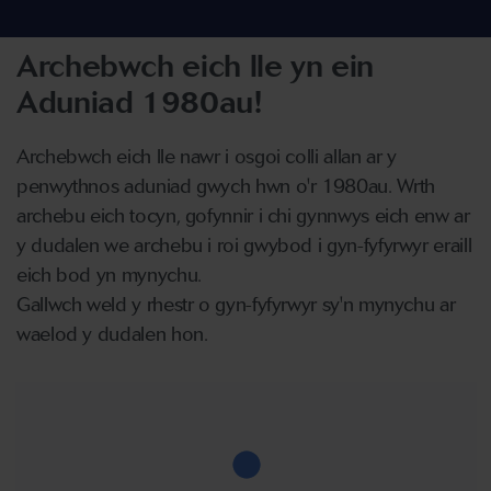
Archebwch eich lle yn ein
Aduniad 1980au!
Archebwch eich lle nawr i osgoi colli allan ar y
penwythnos aduniad gwych hwn o'r 1980au. Wrth
archebu eich tocyn, gofynnir i chi gynnwys eich enw ar
y dudalen we archebu i roi gwybod i gyn-fyfyrwyr eraill
eich bod yn mynychu.
Gallwch weld y rhestr o gyn-fyfyrwyr sy'n mynychu ar
waelod y dudalen hon.