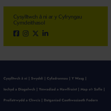
Cysylltwch â ni ar y Cyfryngau
Cymdeithasol
Cysylltwch â ni
Swyddi
Cyfadrannau
Y Wasg
Iechyd a Diogelwch
Ymwadiad a Hawlfraint
Map o'r Safle
Preifatrwydd a Chwcis
Datganiad Caethwasiaeth Fodern