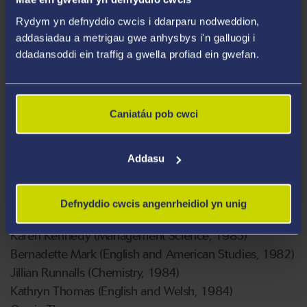
Angela Protheroe (Geography, 1989)
Rydym yn defnyddio cwcis i ddarparu nodweddion,
Michael Park (Geography, 1989)
addasiadau a metrigau gwe anhysbys i'n galluogi i
Elizabeth Phillips
ddadansoddi ein traffig a gwella profiad ein gwefan.
Christopher Lillington-Martin (History, 1985)
Nicola Dance
Professor Ali Abdullah Al-Homaidan (Botany, 1986)
Caniatáu pob cwci
Catrin Bell (1984)
Caroline Challoner (History,1981)
Addasu
Owain Thomas
Laurence Craddock (French and Spanish, 1985)
Andy Craddock
Defnyddio cwcis angenrheidiol yn unig
Sally Hardman (Chemistry, 1984)
Karen Kennedy (Management Science, 1985)
Bernadette Mark (English and American Studies, 1982)
Jillian Runnalls (Chemistry, 1984)
Kathryn Thomas (English and Welsh, 1984)