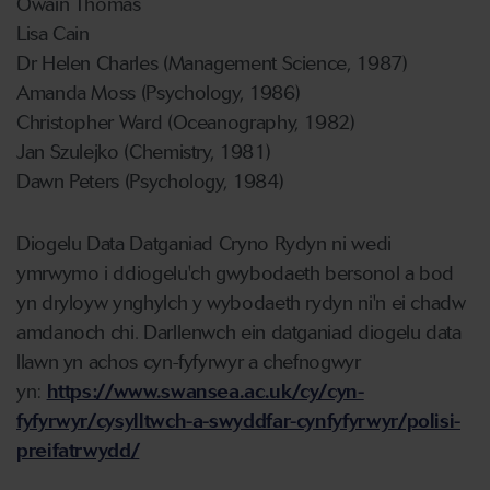
Owain Thomas
Lisa Cain
Dr Helen Charles (Management Science, 1987)
Amanda Moss (Psychology, 1986)
Christopher Ward (Oceanography, 1982)
Jan Szulejko (Chemistry, 1981)
Dawn Peters (Psychology, 1984)
Diogelu Data Datganiad Cryno Rydyn ni wedi
ymrwymo i ddiogelu'ch gwybodaeth bersonol a bod
yn dryloyw ynghylch y wybodaeth rydyn ni'n ei chadw
amdanoch chi. Darllenwch ein datganiad diogelu data
llawn yn achos cyn-fyfyrwyr a chefnogwyr
yn:
https://www.swansea.ac.uk/cy/cyn-
fyfyrwyr/cysylltwch-a-swyddfar-cynfyfyrwyr/polisi-
preifatrwydd/