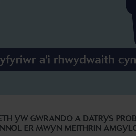
fyriwr a'i rhwydwaith cy
AETH YW GWRANDO A DATRYS PRO
ENNOL ER MWYN MEITHRIN AMGY