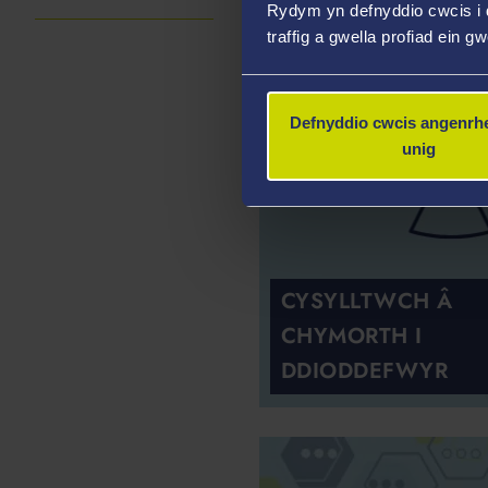
DYSGU MWY
Rydym yn defnyddio cwcis i 
traffig a gwella profiad ein g
Defnyddio cwcis angenrhe
unig
CYSYLLTWCH Â
CHYMORTH I
DDIODDEFWYR