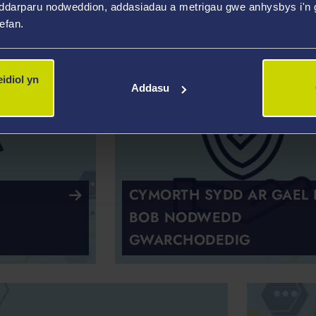
CYMORT
ddarparu nodweddion, addasiadau a metrigau gwe anhysbys i'n g
wefan.
idiol yn
Addasu
CYMORTH SYDD AR GAEL 
BOB NODWEDD
GWARCHODEDIG