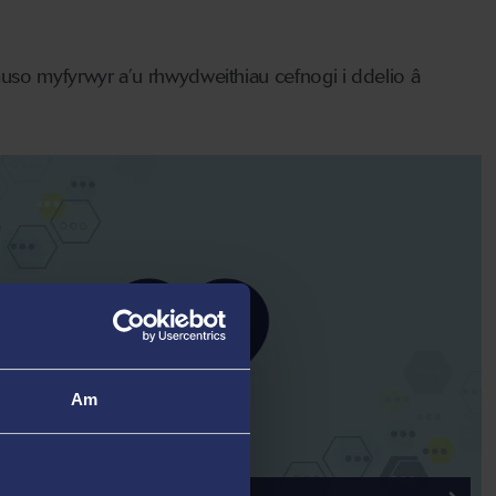
so myfyrwyr a’u rhwydweithiau cefnogi i ddelio â
Am