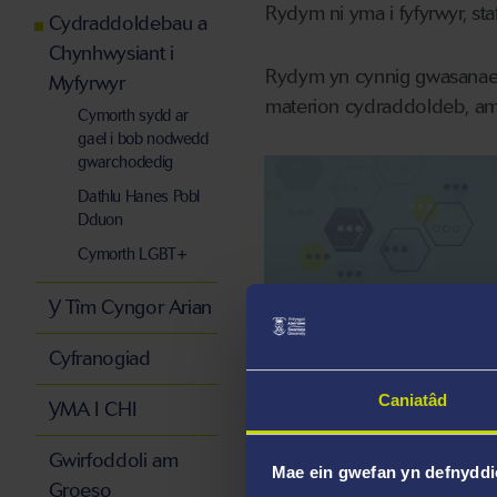
Rydym ni yma i fyfyrwyr, st
Cydraddoldebau a
Chynhwysiant i
Rydym yn cynnig gwasanaeth
Myfyrwyr
materion cydraddoldeb, am
Cymorth sydd ar
gael i bob nodwedd
gwarchodedig
Dathlu Hanes Pobl
Dduon
Cymorth LGBT+
Y Tîm Cyngor Arian
Cyfranogiad
Caniatâd
YMA I CHI
Gwirfoddoli am
Mae ein gwefan yn defnyddi
Groeso