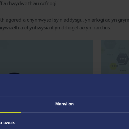
aff a rhwydweithiau cefnogi.
 agored a chynhwysol sy’n addysgu, yn arfogi ac yn grymu
rywiaeth a chynhwysiant yn ddiogel ac yn barchus.
Manylion
o cwcis