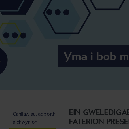
Yma i bob my
EIN GWELEDIG
Canllawiau, adborth
FATERION PRES
a chwynion