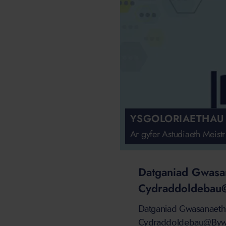
YSGOLORIAETHAU 
Ar gyfer Astudiaeth Meist
Datganiad Gwasa
Cydraddoldeba
Datganiad Gwasanaeth
Cydraddoldebau@By