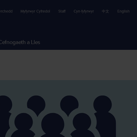
yrchedd
Myfyrwyr Cyfredol
Staff
Cyn-fyfyrwyr
中文
English
Cefnogaeth a Lles