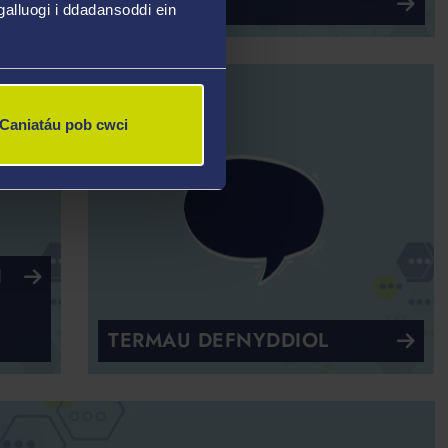
H GYA CHASINEB
alluogi i ddadansoddi ein
Caniatáu pob cwci
I
TERMAU DEFNYDDIOL