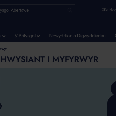
Offer Hyg
s
Y Brifysgol
Newyddion a Digwyddiadau
yrwyr
HWYSIANT I MYFYRWYR