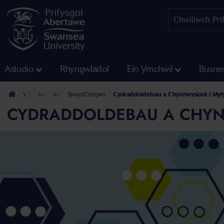
Astudio
Rhyngwladol
Ein Ymchwil
Busne
Y Brifysgol
Astudio
Adran Gwasanaethau Cymorth i Fyfyrwyr
BywydCampws
Cydraddoldebau a Chynhwysiant i Myf
CYDRADDOLDEBAU A CHYN