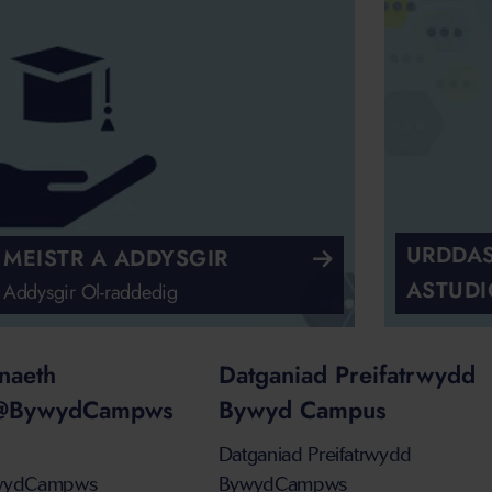
URDDAS
MEISTR A ADDYSGIR
ASTUDI
r Addysgir Ol-raddedig
naeth
Datganiad Preifatrwydd
u@BywydCampws
Bywyd Campus
Datganiad Preifatrwydd
wydCampws
BywydCampws