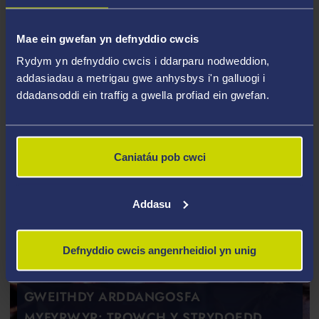
GWEITHDY ARDDANGOS MYFYRWYR:
ARCHWILIO'R ARCHIFAU
Mae ein gwefan yn defnyddio cwcis
Dydd Mercher 18 Hydref, 13:00 – 15:00, Llyfrgell
Rydym yn defnyddio cwcis i ddarparu nodweddion,
Singleton – Archifau Richard Bu
addasiadau a metrigau gwe anhysbys i'n galluogi i
ddadansoddi ein traffig a gwella profiad ein gwefan.
Caniatáu pob cwci
Addasu
Defnyddio cwcis angenrheidiol yn unig
GWEITHDY ARDDANGOSFA
MYFYRWYR: TROWCH Y STRYDOEDD