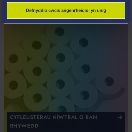
Dydd Mercher, Yr Hafan
Defnyddio cwcis angenrheidiol yn unig
CYFLEUSTERAU NIWTRAL O RAN
RHYWEDD