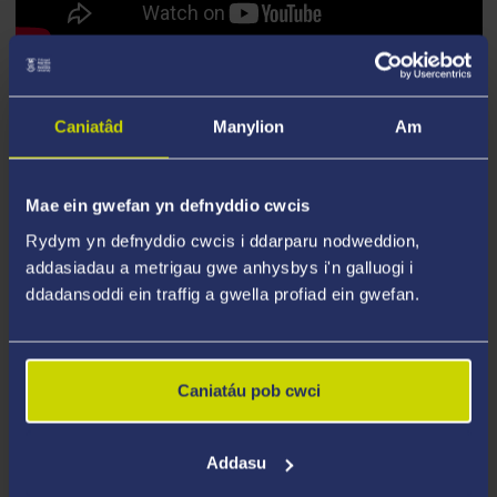
Caniatâd
Manylion
Am
Mae ein gwefan yn defnyddio cwcis
Rydym yn defnyddio cwcis i ddarparu nodweddion,
addasiadau a metrigau gwe anhysbys i'n galluogi i
ddadansoddi ein traffig a gwella profiad ein gwefan.
Caniatáu pob cwci
Addasu
BORE COFFI LGBT+