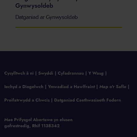
Gynwysoldeb
Datganiad ar Gynwysoldeb
Cysylltwch â ni
Swyddi
Cyfadrannau
Y Wasg
Iechyd a Diogelwch
Ymwadiad a Hawlfraint
Map o'r Safle
Preifatrwydd a Chwcis
Datganiad Caethwasiaeth Fodern
Mae Prifysgol Abertawe yn elusen
gofrestredig, Rhif 1138342