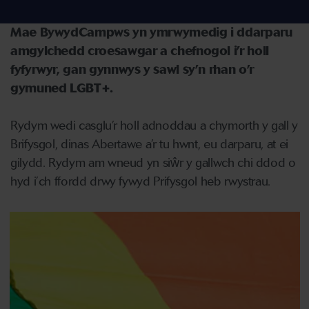
Mae BywydCampws yn ymrwymedig i ddarparu
amgylchedd croesawgar a chefnogol i’r holl
fyfyrwyr, gan gynnwys y sawl sy’n rhan o’r
gymuned LGBT+.
Rydym wedi casglu’r holl adnoddau a chymorth y gall y
Brifysgol, dinas Abertawe a’r tu hwnt, eu darparu, at ei
gilydd. Rydym am wneud yn siŵr y gallwch chi ddod o
hyd i’ch ffordd drwy fywyd Prifysgol heb rwystrau.