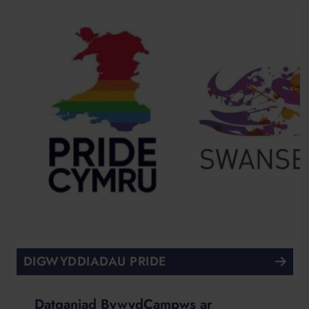
DIGWYDDIADAU PRIDE
Datganiad BywydCampws ar