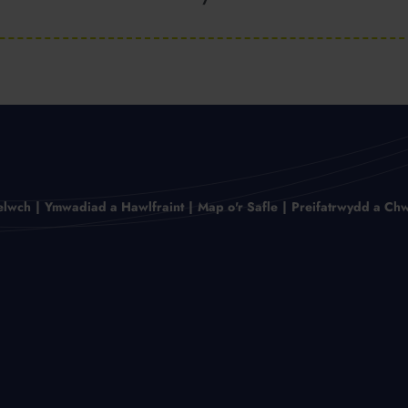
elwch
Ymwadiad a Hawlfraint
Map o'r Safle
Preifatrwydd a Chw