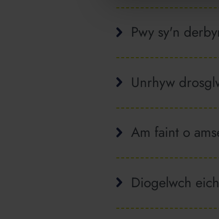
Pwy sy'n derb
Unrhyw drosglw
Am faint o ams
Diogelwch eic