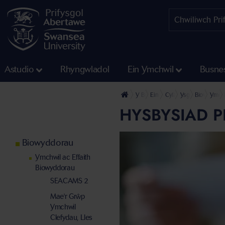
Astudio
Rhyngwladol
Ein Ymchwil
Busne
Y Brifysgol
Ein Cyfadrannau
Cyfadran Gwyddoniaeth
Ysgol y Biowyddo
Biowyddor
Ymchw
HYSBYSIAD 
Biowyddorau
Ymchwil ac Effaith
Biowyddorau
SEACAMS 2
Mae'r Grŵp
Ymchwil
Clefydau, Lles