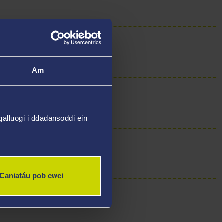
Am
alluogi i ddadansoddi ein
onol?
Caniatáu pob cwci