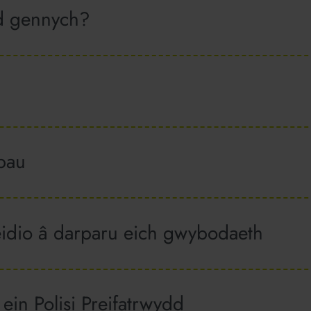
dd gennych?
ebau
idio â darparu eich gwybodaeth
in Polisi Preifatrwydd