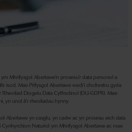
 ym Mhrifysgol Abertawe'n prosesu'r data personol a
rifir isod. Mae Prifysgol Abertawe wedi'i chofrestru gyda
'r Rheoliad Diogelu Data Cyffredinol (DU-GDPR). Mae
, yn unol â'r rheoliadau hynny.
ol Abertawe yn casglu, yn cadw ac yn prosesu eich data
HYB Cynhyrchion Naturiol ym Mhrifysgol Abertawe ac mae