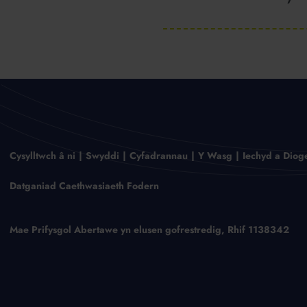
Cysylltwch â ni
Swyddi
Cyfadrannau
Y Wasg
Iechyd a Diog
Datganiad Caethwasiaeth Fodern
Mae Prifysgol Abertawe yn elusen gofrestredig, Rhif 1138342