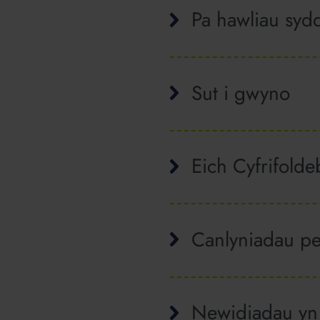
Pa hawliau sy
Sut i gwyno
Eich Cyfrifold
Canlyniadau pe
Newidiadau yn e