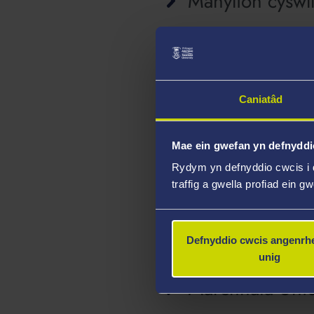
Manylion cyswl
Pa wybodaeth 
Caniatâd
Sut bydd eich 
Mae ein gwefan yn defnyddi
Rydym yn defnyddio cwcis i 
traffig a gwella profiad ein g
Beth yw ein sai
Defnyddio cwcis angenrhe
unig
Marchnata Uni