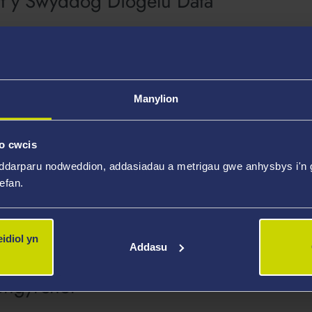
lt y Swyddog Diogelu Data
rydym yn ei chasglu amdanoch chi?
Manylion
gwybodaeth yn cael ei defnyddio?
o cwcis
ddarparu nodweddion, addasiadau a metrigau gwe anhysbys i'n g
wefan.
l gyfreithiol dros brosesu'ch data pers
idiol yn
Addasu
ongyrchol