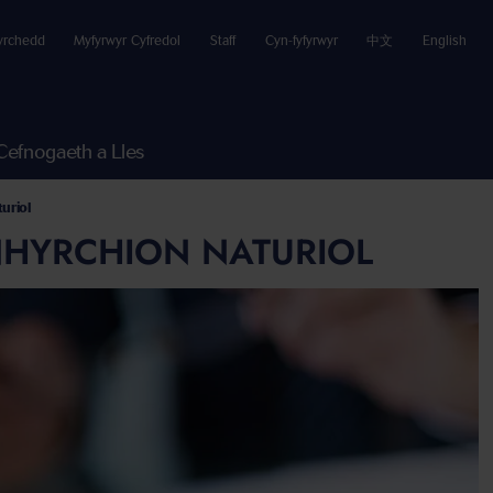
yrchedd
Myfyrwyr Cyfredol
Staff
Cyn-fyfyrwyr
中文
English
Cefnogaeth a Lles
uriol
NHYRCHION NATURIOL