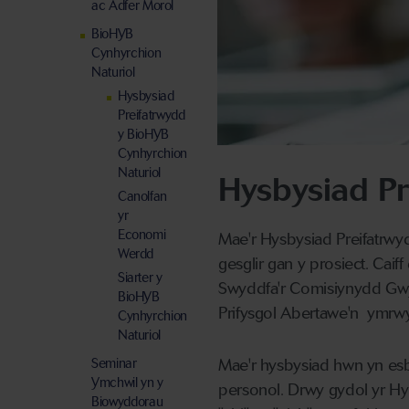
ac Adfer Morol
BioHYB
Cynhyrchion
Naturiol
Hysbysiad
Preifatrwydd
y BioHYB
Cynhyrchion
Naturiol
Hysbysiad P
Canolfan
yr
Economi
Mae'r Hysbysiad Preifatrwy
Werdd
gesglir gan y prosiect. Caif
Siarter y
Swyddfa'r Comisiynydd Gwyb
BioHYB
Prifysgol Abertawe'n ymrwym
Cynhyrchion
Naturiol
Seminar
Mae'r hysbysiad hwn yn esb
Ymchwil yn y
personol. Drwy gydol yr Hy
Biowyddorau