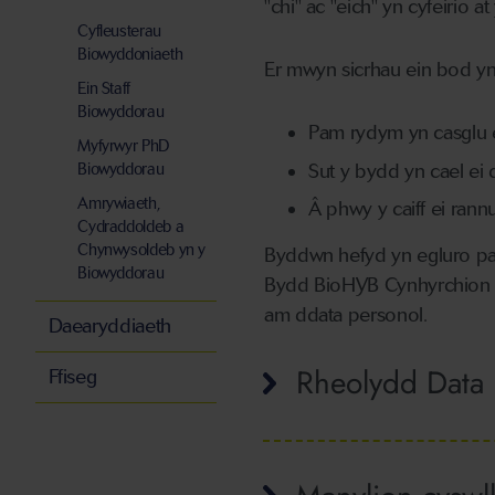
"chi" ac "eich" yn cyfeirio a
Cyfleusterau
Biowyddoniaeth
Er mwyn sicrhau ein bod yn 
Ein Staff
Biowyddorau
Pam rydym yn casglu 
Myfyrwyr PhD
Sut y bydd yn cael ei
Biowyddorau
Amrywiaeth,
Â phwy y caiff ei rann
Cydraddoldeb a
Chynwysoldeb yn y
Byddwn hefyd yn egluro pa 
Biowyddorau
Bydd BioHYB Cynhyrchion Na
am ddata personol.
Daearyddiaeth
Rheolydd Data
Ffiseg