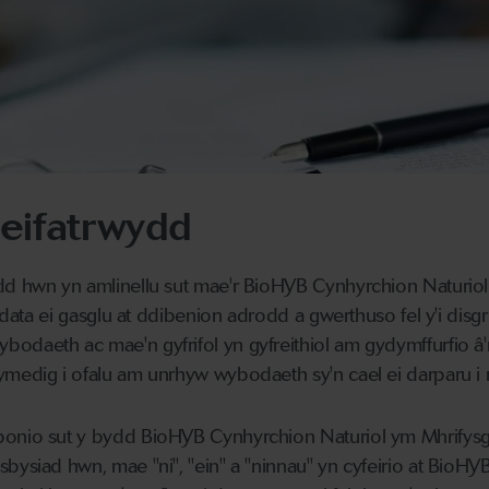
reifatrwydd
dd hwn yn amlinellu sut mae'r BioHYB Cynhyrchion Naturiol
f data ei gasglu at ddibenion adrodd a gwerthuso fel y'i disg
odaeth ac mae'n gyfrifol yn gyfreithiol am gydymffurfio â
edig i ofalu am unrhyw wybodaeth sy'n cael ei darparu i ni
onio sut y bydd BioHYB Cynhyrchion Naturiol ym Mhrifysg
sbysiad hwn, mae "ni", "ein" a "ninnau" yn cyfeirio at Bio