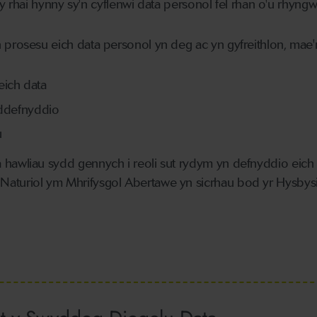
t y rhai hynny sy'n cyflenwi data personol fel rhan o'u rhyngwe
prosesu eich data personol yn deg ac yn gyfreithlon, mae'n
eich data
 ddefnyddio
u
hawliau sydd gennych i reoli sut rydym yn defnyddio eich
turiol ym Mhrifysgol Abertawe yn sicrhau bod yr Hysbysia