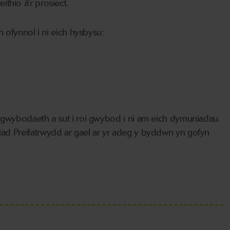
ithio â'r prosiect.
 ofynnol i ni eich hysbysu:
 gwybodaeth a sut i roi gwybod i ni am eich dymuniadau.
d Preifatrwydd ar gael ar yr adeg y byddwn yn gofyn