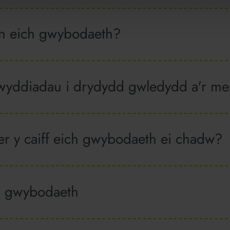
yn eich gwybodaeth?
yddiadau i drydydd gwledydd a'r mes
er y caiff eich gwybodaeth ei chadw?
h gwybodaeth