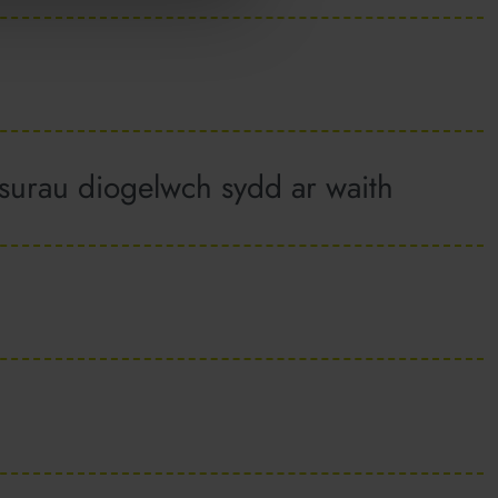
urau diogelwch sydd ar waith