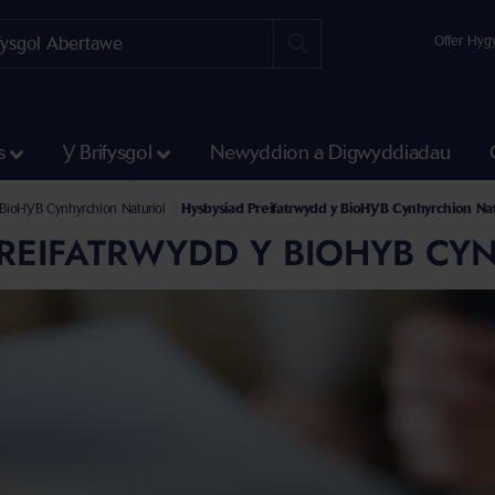
Offer Hyg
s
Y Brifysgol
Newyddion a Digwyddiadau
 a Pheirianneg
rau, Daearyddiaeth a Ffiseg
au
il ac Effaith Biowyddorau
BioHYB Cynhyrchion Naturiol
Hysbysiad Preifatrwydd y BioHYB Cynhyrchion Nat
PREIFATRWYDD Y BIOHYB CY