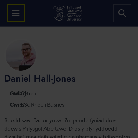
Daniel Hall-Jones
Gwlad:
Cymru
Cwrs:
BSc Rheoli Busnes
Roedd sawl ffactor yn sail i'm penderfyniad dros
ddewis Prifysgol Abertawe. Dros y blynyddoedd
diwethaf, mae datblygiad clir a pharhaus y brifysgol yn