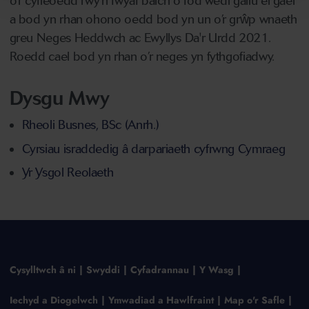
o’r cyfleoedd rwy'n fwyaf balch o fod wedi gallu ei gael
a bod yn rhan ohono oedd bod yn un o’r grŵp wnaeth
greu Neges Heddwch ac Ewyllys Da'r Urdd 2021.
Roedd cael bod yn rhan o’r neges yn fythgofiadwy.
Dysgu Mwy
Rheoli Busnes, BSc (Anrh.)
Cyrsiau israddedig â darpariaeth cyfrwng Cymraeg
Yr Ysgol Reolaeth
Cysylltwch â ni
Swyddi
Cyfadrannau
Y Wasg
Iechyd a Diogelwch
Ymwadiad a Hawlfraint
Map o'r Safle