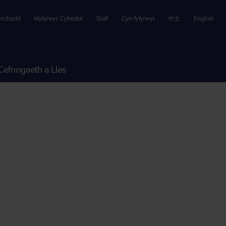
yrchedd
Myfyrwyr Cyfredol
Staff
Cyn-fyfyrwyr
中文
English
Cefnogaeth a Lles