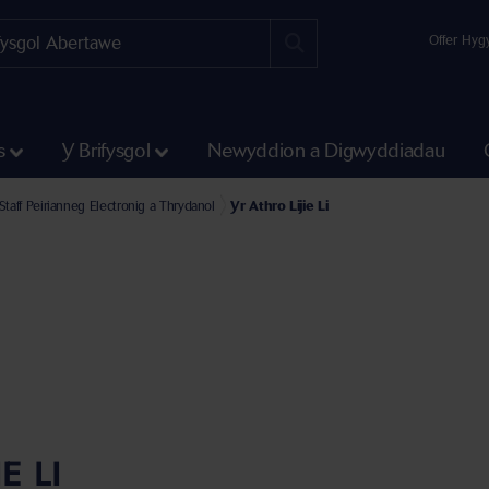
Offer Hyg
s
Y Brifysgol
Newyddion a Digwyddiadau
adran Gwyddoniaeth a Pheirianneg
Ysgol Peirianneg Awyrofod, Sifil, Drydanol a Pheirianneg Fecanyddol
Staff Peirianneg Electronig a Thrydanol
Yr Athro Lijie Li
E LI