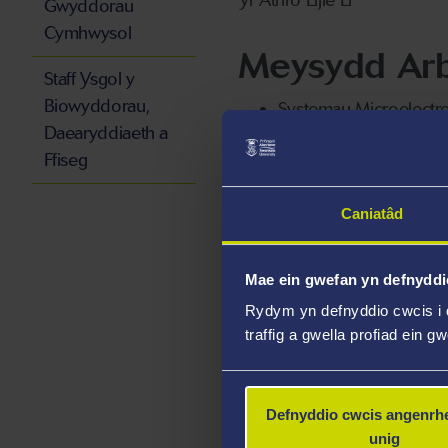
Gwyddorau
Cymhwysol
Meysydd Ar
Staff Ysgol y
Biowyddorau,
Systemau Microelectr
Daearyddiaeth a
Systemau Nanoelectr
Ffiseg
Synwyryddion ac Ysg
MEMs Optegol
Caniatâd
Uchafbwynti
Mae ein gwefan yn defnyddi
Rydym yn defnyddio cwcis i 
traffig a gwella profiad ein g
Ymchwil
Defnyddio cwcis angenrhe
Datblygu troswyr MEMS, 
unig
gymwysiadau addawol mew