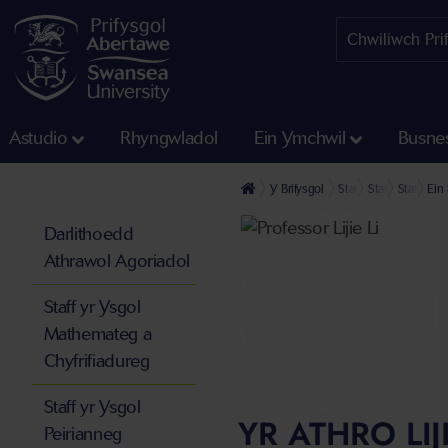
Astudio
Rhyngwladol
Ein Ymchwil
Busne
Y Brifysgol
Staff
Staff yn y Gyf
Staff yr 
Ein 
Darlithoedd
Athrawol Agoriadol
Staff yr Ysgol
Mathemateg a
Chyfrifiadureg
Staff yr Ysgol
YR ATHRO LIJI
Peirianneg