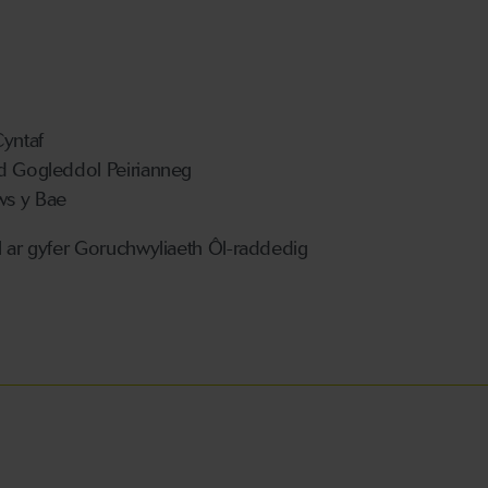
Cyntaf
d Gogleddol Peirianneg
s y Bae
l ar gyfer Goruchwyliaeth Ôl-raddedig