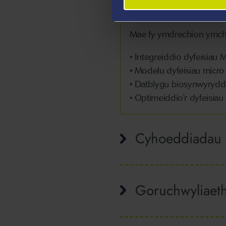
dyfeisiau cynaeafu ynni
Mae fy ymdrechion ymchw
• Integreiddio dyfeisia
• Modelu dyfeisiau micro
• Datblygu biosynwyryd
• Optimeiddio'r dyfeisiau
Cyhoeddiadau
Goruchwyliaet