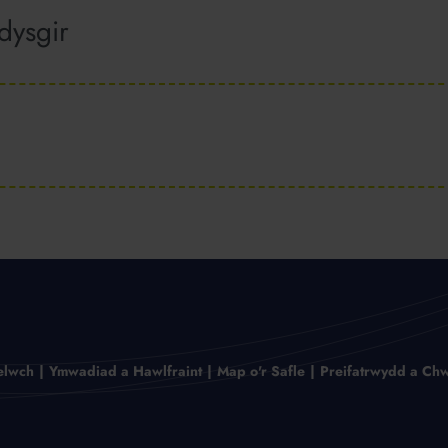
dysgir
elwch
Ymwadiad a Hawlfraint
Map o'r Safle
Preifatrwydd a Chw