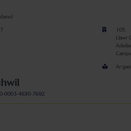
ydanol
67
105
Llawr 
Adeila
Campw
Ar gae
hwil
000-0003-4630-7692