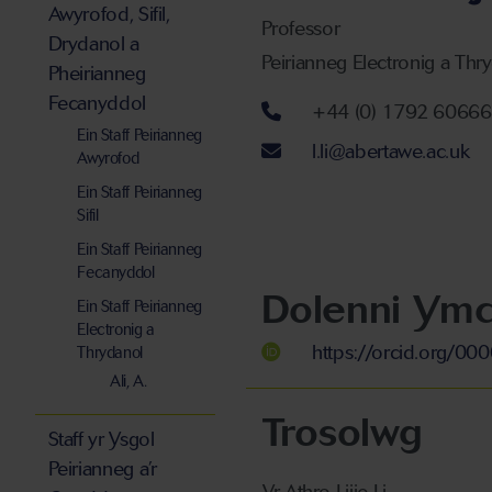
Awyrofod, Sifil,
Professor
Drydanol a
Peirianneg Electronig a Thr
Pheirianneg
Fecanyddol
Rhif ffôn
+44 (0) 1792 6066
Ein Staff Peirianneg
Cyfeiriad ebost
l.li@abertawe.ac.uk
Awyrofod
Ein Staff Peirianneg
Sifil
Ein Staff Peirianneg
Fecanyddol
Dolenni Ymc
Ein Staff Peirianneg
Electronig a
https://orcid.org/0
Thrydanol
Ali, A.
Trosolwg
Staff yr Ysgol
Peirianneg a’r
Yr Athro Lijie Li