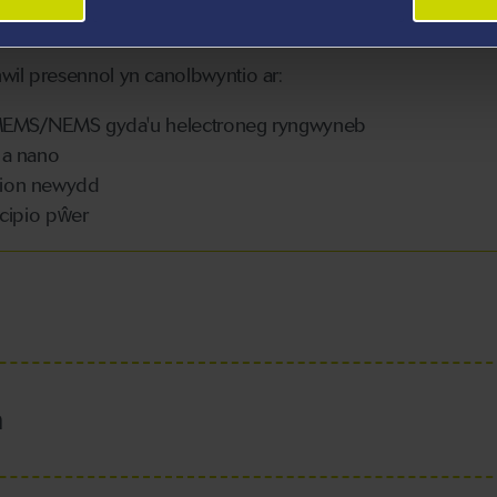
, a chymwysiadau biosynhwyro sbectrosgopig.
il presennol yn canolbwyntio ar:
u MEMS/NEMS gyda'u helectroneg ryngwyneb
 a nano
dion newydd
 cipio pŵer
h