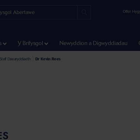
Offer Hyg
s
Y Brifysgol
Newyddion a Digwyddiadau
adran Gwyddoniaeth a Pheirianneg
ol y Biowyddorau, Daearyddiaeth a Ffiseg
Staff Daearyddiaeth
Dr Kevin Rees
ES