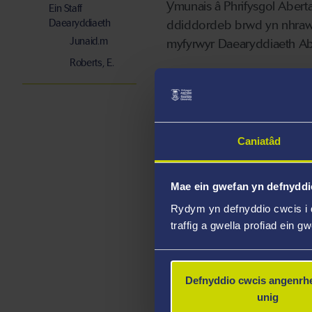
Ymunais â Phrifysgol Abert
Ein Staff
Daearyddiaeth
ddiddordeb brwd yn nhraws
Junaid.m
myfyrwyr Daearyddiaeth Ab
Roberts, E.
Meysydd Ar
Damcaniaeth datblygu
Caniatâd
Systemau Arloesi
Clystyrau diwydiannol 
Mae ein gwefan yn defnyddi
Rydym yn defnyddio cwcis i 
Uchafbwynti
traffig a gwella profiad ein g
Diddordebau Addysg
Defnyddio cwcis angenrhe
unig