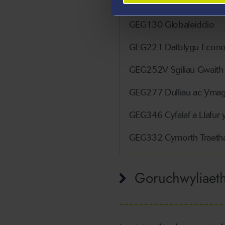
GEG100 Sgiliau daearyd
GEG130 Globaleiddio
GEG221 Datblygu Econom
GEG252V Sgiliau Gwaith
GEG277 Dulliau ac Yma
GEG346 Cyfalaf a Llafur y
GEG332 Cymorth Traetha
Goruchwyliaet