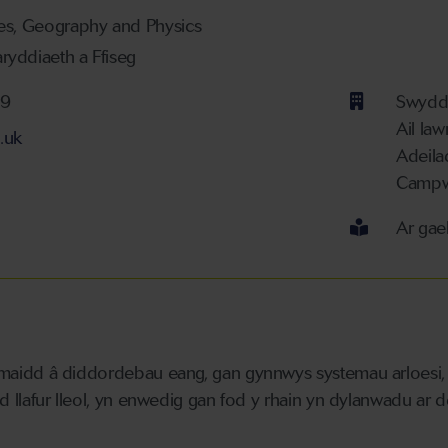
es, Geography and Physics
yddiaeth a Ffiseg
59
Swydd
Ail law
.uk
Adeila
Campw
Ar gae
idd â diddordebau eang, gan gynnwys systemau arloesi, d
llafur lleol, yn enwedig gan fod y rhain yn dylanwadu ar