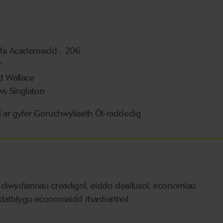
fa Academaidd - 206
r
d Wallace
s Singleton
l ar gyfer Goruchwyliaeth Ôl-raddedig
iwydiannau creadigol, eiddo deallusol, economïau
 ddatblygu economaidd rhanbarthol.