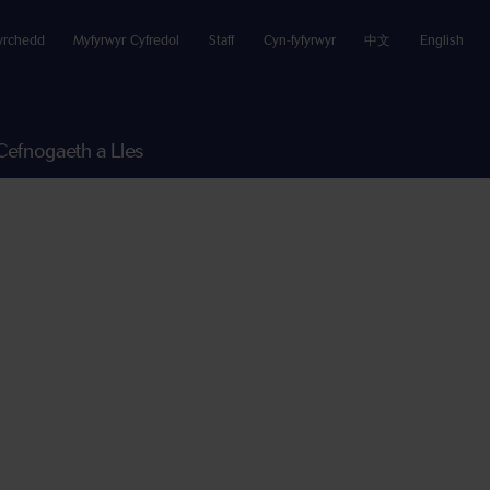
yrchedd
Myfyrwyr Cyfredol
Staff
Cyn-fyfyrwyr
中文
English
Cefnogaeth a Lles