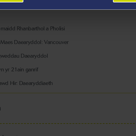
dol
aidd Rhanbarthol a Pholisi
 Maes Daearyddol: Vancouver
gweddau Daearyddol
n yr 21ain ganrif
wd Hir: Daearyddiaeth
h