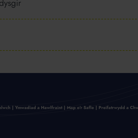
dysgir
elwch
Ymwadiad a Hawlfraint
Map o'r Safle
Preifatrwydd a Chw