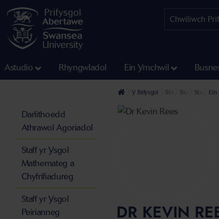
Astudio
Rhyngwladol
Ein Ymchwil
Busne
Y Brifysgol
Staff
Staff yn y Gyf
Staff Ysg
Ein 
Darlithoedd
Athrawol Agoriadol
Staff yr Ysgol
Mathemateg a
Chyfrifiadureg
Staff yr Ysgol
DR KEVIN RE
Peirianneg