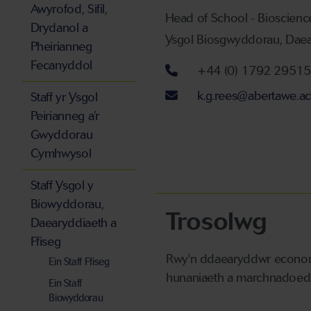
Awyrofod, Sifil,
Head of School - Bioscienc
Drydanol a
Ysgol Biosgwyddorau, Daear
Pheirianneg
Fecanyddol
Rhif ffôn
+44 (0) 1792 2951
Cyfeiriad ebost
k.g.rees@abertawe.ac
Staff yr Ysgol
Peirianneg a’r
Gwyddorau
Cymhwysol
Staff Ysgol y
Biowyddorau,
Trosolwg
Daearyddiaeth a
Ffiseg
Rwy'n ddaearyddwr economa
Ein Staff Ffiseg
hunaniaeth a marchnadoedd 
Ein Staff
Biowyddorau