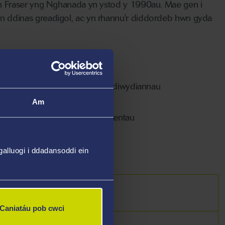
on Fraser yng Nghanada yn ystod y 1990au. Mae gen i
n ddinas greadigol, ac yn rhannu'r diddordeb hwn gyda
unaniaeth, yn enwedig mewn diwydiannau
Am
sol, yn enwedig cofnodion patentau
alluogi i ddadansoddi ein
Caniatáu pob cwci