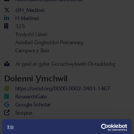
Twitter Account
@H_Madinei
LinkedIn Account
H-Madinei
325
Trydydd Llawr
Adeilad Gogleddol Peirianneg
Campws y Bae
Ar gael ar gyfer Goruchwyliaeth Ôl-raddedig
Dolenni Ymchwil
https://orcid.org/0000-0002-3401-1467
ResearchGate
Google Scholar
Scopus