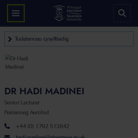
Tudalennau cysylltiedig
DR HADI MADINEI
Senior Lecturer
Peirianneg Aerofod
Rhif ffôn
+44 (0) 1792 513842
Cyfeiriad ebost
hadi.madinei@abertawe.ac.uk