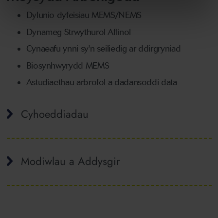
Dylunio dyfeisiau MEMS/NEMS
Dynameg Strwythurol Aflinol
Cynaeafu ynni sy'n seiliedig ar ddirgryniad
Biosynhwyrydd MEMS
Astudiaethau arbrofol a dadansoddi data
Cyhoeddiadau
Modiwlau a Addysgir