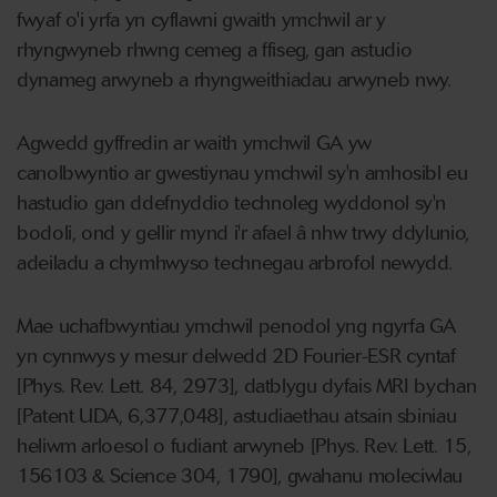
fwyaf o'i yrfa yn cyflawni gwaith ymchwil ar y
rhyngwyneb rhwng cemeg a ffiseg, gan astudio
dynameg arwyneb a rhyngweithiadau arwyneb nwy.
Agwedd gyffredin ar waith ymchwil GA yw
canolbwyntio ar gwestiynau ymchwil sy'n amhosibl eu
hastudio gan ddefnyddio technoleg wyddonol sy'n
bodoli, ond y gellir mynd i'r afael â nhw trwy ddylunio,
adeiladu a chymhwyso technegau arbrofol newydd.
Mae uchafbwyntiau ymchwil penodol yng ngyrfa GA
yn cynnwys y mesur delwedd 2D Fourier-ESR cyntaf
[Phys. Rev. Lett. 84, 2973], datblygu dyfais MRI bychan
[Patent UDA, 6,377,048], astudiaethau atsain sbiniau
heliwm arloesol o fudiant arwyneb [Phys. Rev. Lett. 15,
156103 & Science 304, 1790], gwahanu moleciwlau