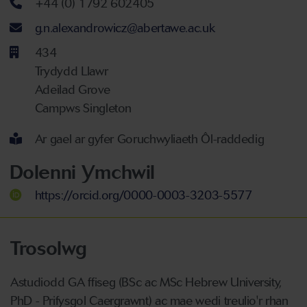
Rhif ffôn
+44 (0) 1792 602405
Cyfeiriad ebost
g.n.alexandrowicz@abertawe.ac.uk
434
Trydydd Llawr
Adeilad Grove
Campws Singleton
Ar gael ar gyfer Goruchwyliaeth Ôl-raddedig
Dolenni Ymchwil
https://orcid.org/0000-0003-3203-5577
Trosolwg
Astudiodd GA ffiseg (BSc ac MSc Hebrew University,
PhD - Prifysgol Caergrawnt) ac mae wedi treulio'r rhan