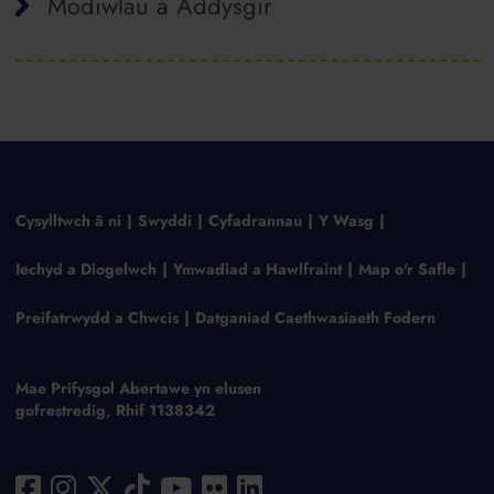
Modiwlau a Addysgir
Cysylltwch â ni
Swyddi
Cyfadrannau
Y Wasg
Iechyd a Diogelwch
Ymwadiad a Hawlfraint
Map o'r Safle
Preifatrwydd a Chwcis
Datganiad Caethwasiaeth Fodern
Mae Prifysgol Abertawe yn elusen
gofrestredig, Rhif 1138342