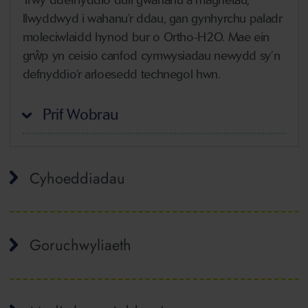
llwyddwyd i wahanu’r ddau, gan gynhyrchu paladr
moleciwlaidd hynod bur o Ortho-H2O. Mae ein
grŵp yn ceisio canfod cymwysiadau newydd sy’n
defnyddio’r arloesedd technegol hwn.
Prif Wobrau
Cyhoeddiadau
Goruchwyliaeth