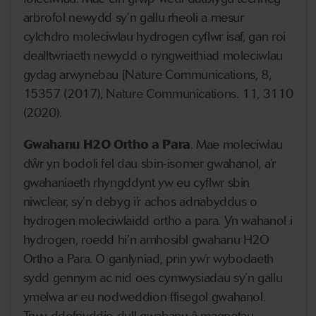
arbrofol newydd sy’n gallu rheoli a mesur
cylchdro moleciwlau hydrogen cyflwr isaf, gan roi
dealltwriaeth newydd o ryngweithiad moleciwlau
gydag arwynebau [Nature Communications, 8,
15357 (2017), Nature Communications. 11, 3110
(2020).
Gwahanu H2O Ortho a Para
. Mae moleciwlau
dŵr yn bodoli fel dau sbin-isomer gwahanol, a’r
gwahaniaeth rhyngddynt yw eu cyflwr sbin
niwclear, sy’n debyg i’r achos adnabyddus o
hydrogen moleciwlaidd ortho a para. Yn wahanol i
hydrogen, roedd hi’n amhosibl gwahanu H2O
Ortho a Para. O ganlyniad, prin yw’r wybodaeth
sydd gennym ac nid oes cymwysiadau sy’n gallu
ymelwa ar eu nodweddion ffisegol gwahanol.
Trwy ddefnyddio dull gwahanu â magnetau,