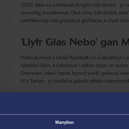
2020. Mae eu perthynas fel gêm bêl-droed - yn u
siomedig, torcalonnus. Ond drwy bêl-droed, mae'r 
werthfawrogi mai gwahanol gryfderau a chyd-chwa
'Llyfr Glas Nebo' gan 
Nofel arobryn y Fedal Ryddiaith yn Eisteddfod G
ryfeddol Siôn, a orfodwyd i dyfu'n ddyn yn sydyn 
Dwynwen. Mae'r hanes hynod wedi'i gofnodi mewn 
ôl Y Terfyn - yr hunllef a gafodd effaith ddrychryn
'Pluen' gan Manon Ste
Manylion