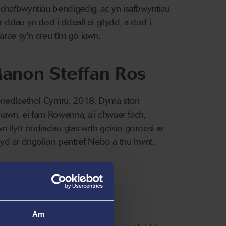
chafbwyntiau bendigedig, ac yn isafbwyntiau
ddau yn dod i ddeall ei gilydd, a dod i
rae sy'n creu tîm go iawn.
Manon Steffan Ros
enedlaethol Cymru, 2018. Dyma stori
iawn, ei fam Rowenna, a'i chwaer fach,
llyfr nodiadau glas wrth geisio goroesi ar
llyd ar drigolion pentref Nebo a thu hwnt.
ffan Ros
Am