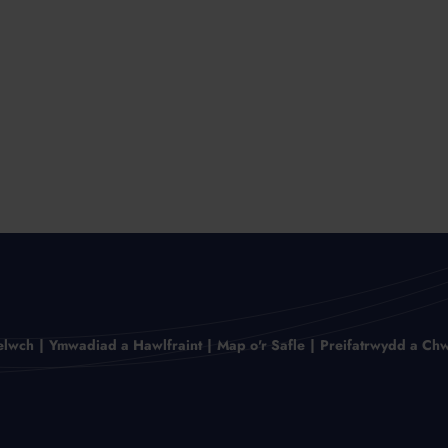
elwch
Ymwadiad a Hawlfraint
Map o'r Safle
Preifatrwydd a Chw