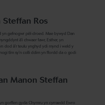
 Steffan Ros
fod yn gefnogwr pêl-droed. Mae bywyd Dan
yngddynt â'i chwaer fawr, Esther, yn
n dod â'r teulu ynghyd ydi mynd i weld y
ogi tîm sy'n colli ddim yn ffordd da o godi
gan Manon Steffan
l yn gorffen gyda Chymru yn cyrraedd Ewro