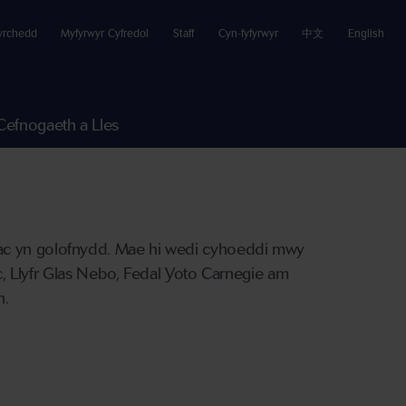
yrchedd
Myfyrwyr Cyfredol
Staff
Cyn-fyfyrwyr
中文
English
Cefnogaeth a Lles
 ac yn golofnydd. Mae hi wedi cyhoeddi mwy
anc, Llyfr Glas Nebo, Fedal Yoto Carnegie am
h.