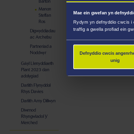
Barton
Manon
Mae ein gwefan yn defnyddi
Steffan
Ros
Rydym yn defnyddio cwcis i 
traffig a gwella profiad ein g
Digwyddiadau
ac Archebu
Partneriad a
Noddwyr
Defnyddio cwcis angenrhe
unig
Gŵyl Llenyddiaeth
Plant 2023 dan
adolygiad
Darlith Flynyddol
Rhys Davies
Darlith Amy Dillwyn
Diwrnod
Rhyngwladol Y
Merched