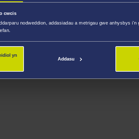
Nofel i blant gan yr awdures boblogaidd Manon St
baratoi prosiect am yr Ail Ryfel Byd dros yr haf
o cwcis
mae'n dechrau ymchwilio i stori brawd ei nain, a 
ddarparu nodweddion, addasiadau a metrigau gwe anhysbys i'n g
gyda chymeriadau cryf, themâu digon heriol a ne
wefan.
idiol yn
Addasu