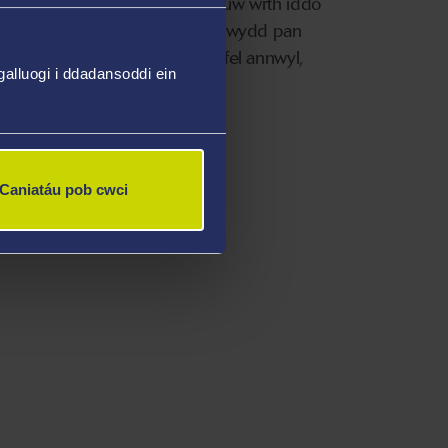
effan Ros, sy'n dilyn hanes Huw wrth iddo
. Ond mae pethau rhyfedd yn digwydd pan
hithau dioddef o dementia. Nofel annwyl,
alluogi i ddadansoddi ein
ges bwysig.
Caniatáu pob cwci