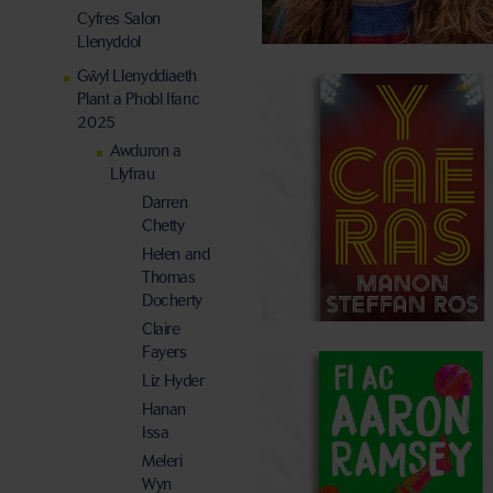
Cyfres Salon
Llenyddol
Gŵyl Llenyddiaeth
Plant a Phobl Ifanc
2025
Awduron a
Llyfrau
Darren
Chetty
Helen and
Thomas
Docherty
Claire
Fayers
Liz Hyder
Hanan
Issa
Meleri
Wyn