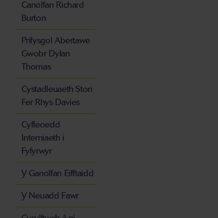
Canolfan Richard
Burton
Prifysgol Abertawe
Gwobr Dylan
Thomas
Cystadleuaeth Stori
Fer Rhys Davies
Cyfleoedd
Interniaeth i
Fyfyrwyr
Y Ganolfan Eifftaidd
Y Neuadd Fawr