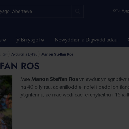
Offer Hyg
s
Y Brifysgol
Newyddion a Digwyddiadau
iaethau a'r Gwyddorau Cymdeithasol
 Diwylliannol
liau a Digwyddiadau
Gŵyl Llenyddiaeth Plant a Phobl Ifanc 2025
Awduron a Llyfrau
Manon Steffan Ros
FAN ROS
Mae
Manon Steffan Ros
yn awdur, yn sgriptiwr
na 40 o lyfrau, ac enillodd ei nofel i oedolion if
Ysgrifennu, ac mae wedi cael ei chyfieithu i 15 iait