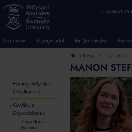
Astudio
Rhyngwladol
Ein Ymchwil
Busne
Y Brifysgol
Ein Cyfadrannau
Cyfadran y Dyn
Sefydliad
Gwy
MANON STEF
Hafan y Sefydliad
Diwylliannol
Gwyliau a
Digwyddiadau
Digwyddiadau
Blaenorol