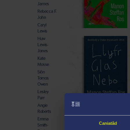
James
Rebecca F.
John
Caryl
Lewis
Huw
Lewis-
Jones
Kate
Mosse
Siôn
Tomos
Owen
Lesley
Parr
Angie
Roberts
Emma
Caniatâd
Smith-