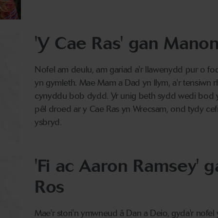
'Y Cae Ras' gan Manon
Nofel am deulu, am gariad a'r llawenydd pur o 
yn gymleth. Mae Mam a Dad yn llym, a'r tensiwn rh
cynyddu bob dydd. Yr unig beth sydd wedi bod y
pêl droed ar y Cae Ras yn Wrecsam, ond tydy cefn
ysbryd.
'Fi ac Aaron Ramsey' 
Ros
Mae'r stori'n ymwneud â Dan a Deio, gyda'r nofe