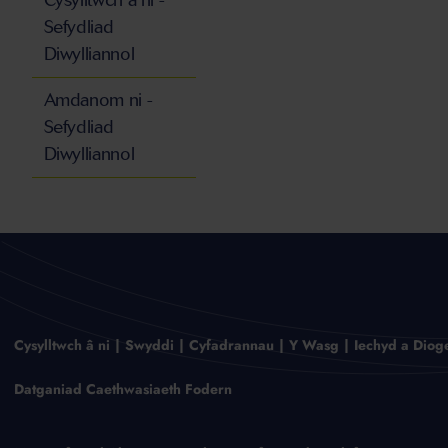
Cysylltwch â ni -
Sefydliad
Diwylliannol
Amdanom ni -
Sefydliad
Diwylliannol
Cysylltwch â ni
Swyddi
Cyfadrannau
Y Wasg
Iechyd a Diog
Datganiad Caethwasiaeth Fodern