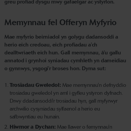
greu profiad dysgu mwy gafaelgar ac ystyrlon.
Memynnau fel Offeryn Myfyrio
Mae myfyrio beirniadol yn golygu dadansoddi a
herio eich credoau, eich profiadau a'ch
dealltwriaeth eich hun. Gall memynnau, â'u gallu
annatod i grynhoi syniadau cymhleth yn dameidiau
o gynnwys, ysgogi'r broses hon. Dyma sut:
Trosiadau Gweledol:
Mae memynnau'n defnyddio
trosiadau gweledol yn aml i gyfleu ystyron dyfnach.
Drwy ddadansoddi'r trosiadau hyn, gall myfyrwyr
archwilio cysyniadau sylfaenol a herio eu
safbwyntiau eu hunain.
Hiwmor a Dychan:
Mae llawer o femynnau'n