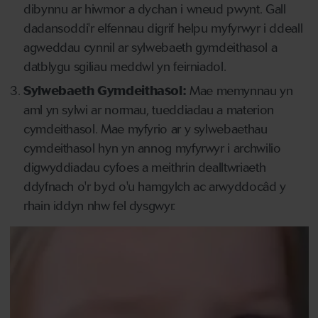
dibynnu ar hiwmor a dychan i wneud pwynt. Gall
dadansoddi'r elfennau digrif helpu myfyrwyr i ddeall
agweddau cynnil ar sylwebaeth gymdeithasol a
datblygu sgiliau meddwl yn feirniadol.
Sylwebaeth Gymdeithasol:
Mae memynnau yn
aml yn sylwi ar normau, tueddiadau a materion
cymdeithasol. Mae myfyrio ar y sylwebaethau
cymdeithasol hyn yn annog myfyrwyr i archwilio
digwyddiadau cyfoes a meithrin dealltwriaeth
ddyfnach o'r byd o'u hamgylch ac arwyddocâd y
rhain iddyn nhw fel dysgwyr.