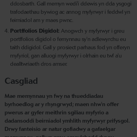
ddosbarth. Gall memyn wedi'i ddewis yn dda ysgogi
trafodaethau bywiog ac annog myfyrwyr i feddwl yn
feirniadol am y maes pwnc.
Portffolios Digidol:
Anogwch y myfyrwyr i greu
portffolios digidol o femynnau sy'n adlewyrchu eu
taith ddigidol. Gall y prosiect parhaus fod yn offeryn
myfyriol, gan alluogi myfyrwyr i olrhain eu twf a'u
dealltwriaeth dros amser.
Casgliad
Mae memynnau yn fwy na thueddiadau
byrhoedlog ar y rhyngrwyd; maen nhw'n offer
pwerus ar gyfer meithrin sgiliau myfyrio a
dadansoddi beirniadol ymhlith myfyrwyr prifysgol.
Drwy fanteisio ar natur gofiadwy a gafaelgar