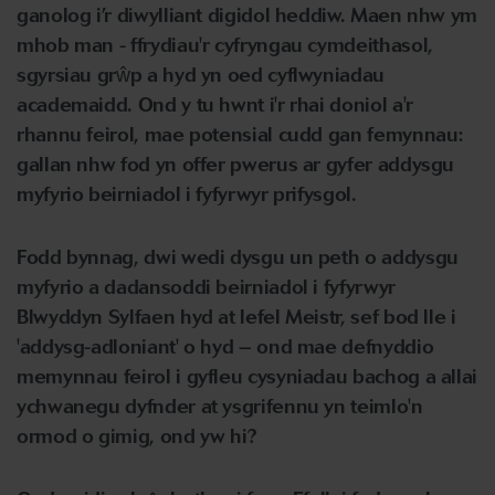
ganolog i’r diwylliant digidol heddiw. Maen nhw ym
mhob man - ffrydiau'r cyfryngau cymdeithasol,
sgyrsiau grŵp a hyd yn oed cyflwyniadau
academaidd. Ond y tu hwnt i'r rhai doniol a'r
rhannu feirol, mae potensial cudd gan femynnau:
gallan nhw fod yn offer pwerus ar gyfer addysgu
myfyrio beirniadol i fyfyrwyr prifysgol.
Fodd bynnag, dwi wedi dysgu un peth o addysgu
myfyrio a dadansoddi beirniadol i fyfyrwyr
Blwyddyn Sylfaen hyd at lefel Meistr, sef bod lle i
'addysg-adloniant' o hyd – ond mae defnyddio
memynnau feirol i gyfleu cysyniadau bachog a allai
ychwanegu dyfnder at ysgrifennu yn teimlo'n
ormod o gimig, ond yw hi?