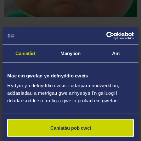
Rhoi fersiwn i'r ymennydd o
fwydyn clust
Caniatâd
Manylion
Am
Ar gyfer dadansoddi beirniadol, gallai'r memyn
arwain at y canlynol:
Mae ein gwefan yn defnyddio cwcis
"Mae mwy o oedolion gwrywaidd ag awtistiaeth".
Rydym yn defnyddio cwcis i ddarparu nodweddion,
"Pam felly?" "Oherwydd dulliau asesu a diagnostig
addasiadau a metrigau gwe anhysbys i'n galluogi i
sydd â rhagfarn ar sail rhyw". "Pam felly?"
ddadansoddi ein traffig a gwella profiad ein gwefan.
"Oherwydd pethau fel y ddamcaniaeth ymennydd
gwrywaidd a masgio benywaidd...ac ati ac ati.
Caniatáu pob cwci
Os ydych chi’n gadael i'r paentiad olew hwn o ddyn