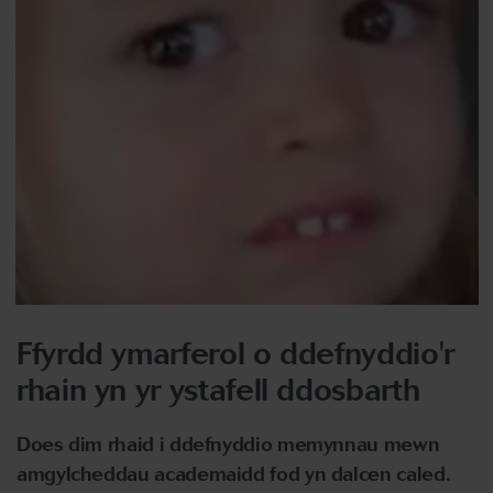
Ffyrdd ymarferol o ddefnyddio'r
rhain yn yr ystafell ddosbarth
Does dim rhaid i ddefnyddio memynnau mewn
amgylcheddau academaidd fod yn dalcen caled.