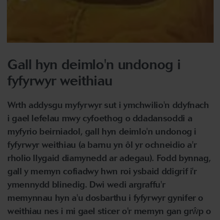
Gall hyn deimlo'n undonog i
fyfyrwyr weithiau
Wrth addysgu myfyrwyr sut i ymchwilio'n ddyfnach
i gael lefelau mwy cyfoethog o ddadansoddi a
myfyrio beirniadol, gall hyn deimlo'n undonog i
fyfyrwyr weithiau (a barnu yn ôl yr ochneidio a'r
rholio llygaid diamynedd ar adegau). Fodd bynnag,
gall y memyn cofiadwy hwn roi ysbaid ddigrif i'r
ymennydd blinedig. Dwi wedi argraffu'r
memynnau hyn a'u dosbarthu i fyfyrwyr gynifer o
weithiau nes i mi gael sticer o'r memyn gan grŵp o