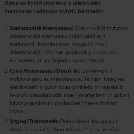
Dyma rai ffyrdd ymarferol o ddefnyddio
memynnau i addysgu myfyrio beirniadol:
Dadansoddi Memynnau:
Gofynnwch i'r myfyrwyr
ddadansoddi memynnau poblogaidd sy'n
berthnasol i themâu'r cwrs. Anogwch nhw i
ddadansoddi'r elfennau gweledol, y negeseuon
isorweddol a'r goblygiadau cymdeithasol.
Creu Memynnau i Dorri'r Iâ:
Gofynnwch i'r
myfyrwyr greu eu memynnau eu hunain i fynegi eu
dealltwriaeth o gysyniadau cymhleth. Yn ogystal â
hwyluso creadigrwydd, mae'r ymarfer hwn yn gofyn i
fyfyrwyr grynhoi eu gwybodaeth mewn fformat
cryno.
Ysgogi Trafodaeth:
Defnyddiwch femynnau i
dorri'r iâ neu i ddechrau trafodaeth yn yr ystafell