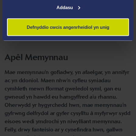
bach sleifio dros eich astudiaethau, dwi wir yn
Addasu
credu y bydd yn rhoi fersiwn i'r ymennydd o
fwydyn clust a fydd yn rhoi dyfnder i'ch ysgrifennu.
Dyma sut gall integreiddio memynnau yn eich
Defnyddio cwcis angenrheidiol yn unig
astudiaethau wneud gwahaniaeth.
Apêl Memynnau
Mae memynnau'n gofiadwy, yn afaelgar, yn annifyr
ac yn ddoniol. Maen nhw'n cyfleu syniadau
cymhleth mewn fformat gweledol syml, gan eu
gwneud yn hawdd eu hamgyffred a'u rhannu.
Oherwydd yr hygyrchedd hwn, mae memynnau'n
gyfrwng delfrydol ar gyfer cysylltu â myfyrwyr sydd
eisoes wedi ymdrochi yn niwylliant memynnau.
Felly, drwy fanteisio ar y cynefindra hwn, gallwn