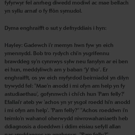
fyfyrwyr fel anrheg diwedd modiwl ac mae bellach
yn syllu arnaf o fy ffôn symudol.
Dyma enghraifft o sut y defnyddiais i hyn:
Hayley: Gadewch i'r memyn hwn fyw yn eich
ymennydd. Bob tro rydych chi'n ysgrifennu
brawddeg sy'n cynnwys sylw neu fanylyn ar ei ben
ei hun, meddyliwch am y baban ‘Y tho’. Er
enghraifft, os yw eich myfyrdod beirniadol yn dilyn
trywydd fel: "Mae'n anodd i mi ofyn am help yn fy
astudiaethau', gofynnwch i chi'ch hun 'Pam felly?'
Efallai'r ateb yw 'achos yn yr ysgol roedd hi'n anodd
i mi ofyn am help'. "Pam felly?" "Achos roeddwn i'n
teimlo'n wahanol oherwydd niwrowahaniaeth heb
ddiagnosis a doeddwn i ddim eisiau sefyll allan
nac ymddangos yn anghenus. "Pam felly?"