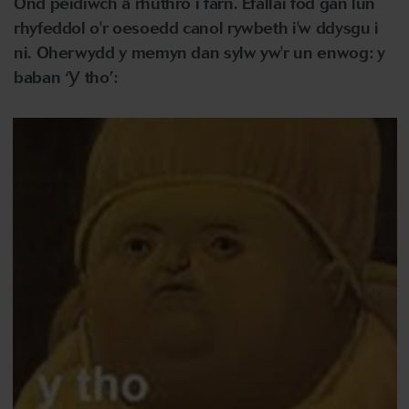
Ond peidiwch â rhuthro i farn. Efallai fod gan lun
rhyfeddol o'r oesoedd canol rywbeth i'w ddysgu i
ni. Oherwydd y memyn dan sylw yw'r un enwog: y
baban ‘Y tho’: