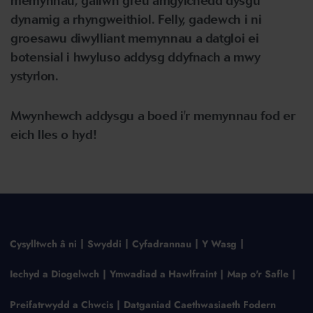
memynnau, gallwn greu amgylchedd dysgu
dynamig a rhyngweithiol. Felly, gadewch i ni
groesawu diwylliant memynnau a datgloi ei
botensial i hwyluso addysg ddyfnach a mwy
ystyrlon.
Mwynhewch addysgu a boed i'r memynnau fod er
eich lles o hyd!
Cysylltwch â ni
Swyddi
Cyfadrannau
Y Wasg
Iechyd a Diogelwch
Ymwadiad a Hawlfraint
Map o'r Safle
Preifatrwydd a Chwcis
Datganiad Caethwasiaeth Fodern