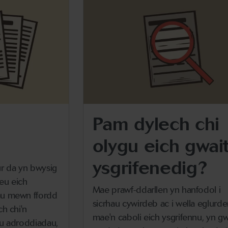
Pam dylech chi
olygu eich gwai
ysgrifenedig?
ur da yn bwysig
eu eich
Mae prawf-ddarllen yn hanfodol i
au mewn ffordd
sicrhau cywirdeb ac i wella eglurder
h chi'n
mae'n caboli eich ysgrifennu, yn gw
eu adroddiadau,