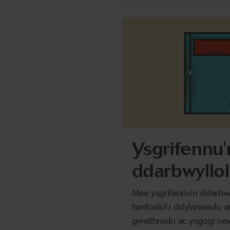
Ysgrifennu'
ddarbwyllol
Mae ysgrifennu'n ddarbwy
hanfodol i ddylanwadu ar 
gweithredu ac ysgogi ne