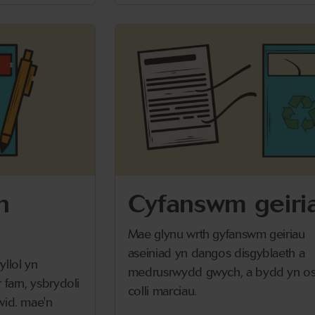
n
Cyfanswm geiri
Mae glynu wrth gyfanswm geiriau
aseiniad yn dangos disgyblaeth a
llol yn
medrusrwydd gwych, a bydd yn os
farn, ysbrydoli
colli marciau.
wid. mae'n