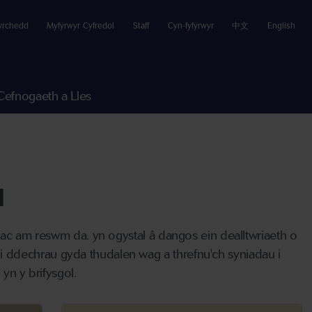
yrchedd
Myfyrwyr Cyfredol
Staff
Cyn-fyfyrwyr
中文
English
Cefnogaeth a Lles
d
- ac am reswm da. yn ogystal â dangos ein dealltwriaeth o
 ddechrau gyda thudalen wag a threfnu'ch syniadau i
yn y brifysgol.