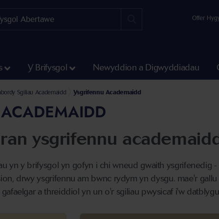
Offer Hyg
s
Y Brifysgol
Newyddion a Digwyddiadau
thau Cymorth i Fyfyrwyr
 Llwyddiant Academaidd
abordy Sgiliau Academaidd
Ysgrifennu Academaidd
 ACADEMAIDD
adran ysgrifennu academaid
au yn y brifysgol yn gofyn i chi wneud gwaith ysgrifenedig 
on, drwy ysgrifennu am bwnc rydym yn dysgu. mae'r gallu i
faelgar a threiddiol yn un o'r sgiliau pwysicaf i'w datblygu 