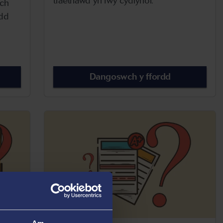
traethawd yn fwy cydlynol.
ich
odd
Dangoswch y ffordd