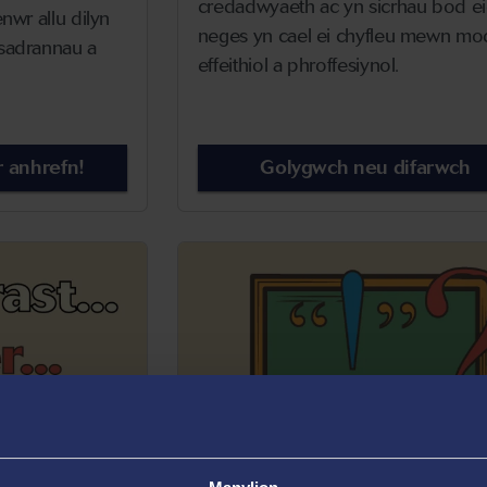
credadwyaeth ac yn sicrhau bod e
nwr allu dilyn
neges yn cael ei chyfleu mewn m
isadrannau a
effeithiol a phroffesiynol.
r anhrefn!
Golygwch neu difarwch