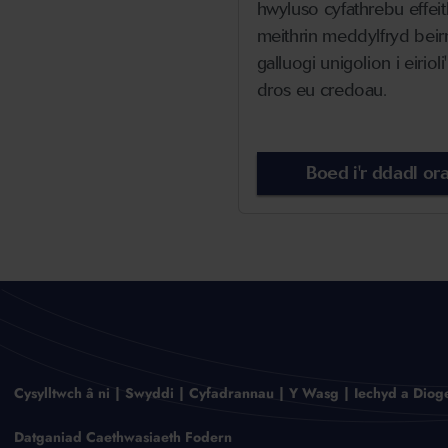
hwyluso cyfathrebu effeit
meithrin meddylfryd beir
galluogi unigolion i eirio
dros eu credoau.
Boed i'r ddadl ora
Cysylltwch â ni
Swyddi
Cyfadrannau
Y Wasg
Iechyd a Diog
Datganiad Caethwasiaeth Fodern