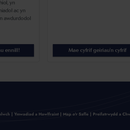
hiol, yn
niadol ac yn
li'n awdurdodol
u ennill!
Mae cyfrif geiriau'n cyfrif
elwch
Ymwadiad a Hawlfraint
Map o'r Safle
Preifatrwydd a Chw