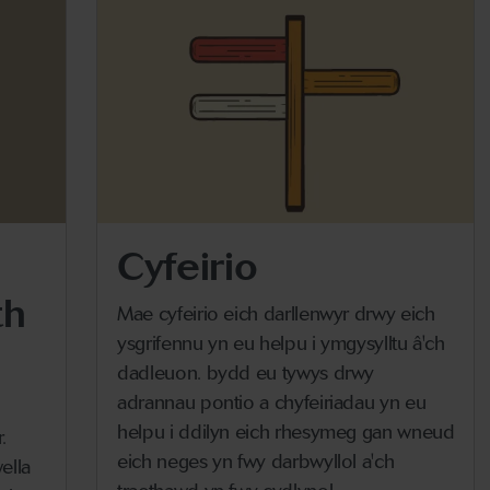
Cyfeirio
th
Mae cyfeirio eich darllenwyr drwy eich
ysgrifennu yn eu helpu i ymgysylltu â'ch
dadleuon. bydd eu tywys drwy
adrannau pontio a chyfeiriadau yn eu
helpu i ddilyn eich rhesymeg gan wneud
.
eich neges yn fwy darbwyllol a'ch
ella