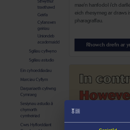
Strwythur
mae'n hanfodol i'ch darlle
traethawd
eich rhesymeg ar draws 
Geirfa
pharagraffau.
Cyfanswm
geiriau
Uniondeb
academaidd
Rhowch drefn ar y
Sgiliau cyflwyno
Sgiliau astudio
Ein cyhoeddiadau
Marciau Cyflym
Darpariaeth cyfrwng
Cymraeg
Sesiynau astudio â
chymorth
cymheiriad
Cwrs Hyfforddiant