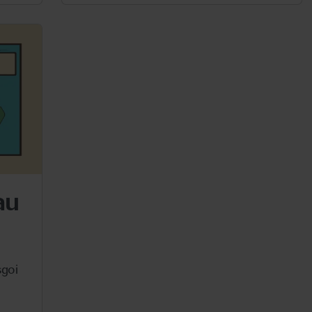
au
goi