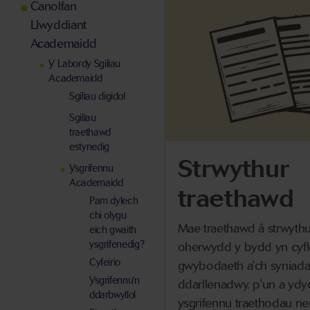
Canolfan
Llwyddiant
Academaidd
Y Labordy Sgiliau
Academaidd
Sgiliau digidol
Sgiliau
traethawd
estynedig
Strwythur
Ysgrifennu
Academaidd
traethawd
Pam dylech
chi olygu
Mae traethawd â strwyth
eich gwaith
ysgrifenedig?
oherwydd y bydd yn cyfl
Cyfeirio
gwybodaeth a'ch syniad
Ysgrifennu'n
ddarllenadwy. p'un a ydyc
ddarbwyllol
ysgrifennu traethodau n