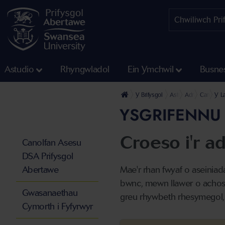
Astudio
Rhyngwladol
Ein Ymchwil
Busne
Y Brifysgol
Astudio
Adran Gwasanae
Canolfan
Y L
YSGRIFENNU
Croeso i'r 
Canolfan Asesu
DSA Prifysgol
Abertawe
Mae'r rhan fwyaf o aseiniad
bwnc, mewn llawer o achosi
Gwasanaethau
greu rhywbeth rhesymegol, ga
Cymorth i Fyfyrwyr