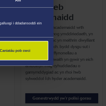
Am
Uniondeb
academaidd
alluogi i ddadansoddi ein
eg ac
Mae uniondeb academaidd wrth
ysgrifennu'n annog ymddiriedaeth, yn
d a
cynnal tegwch ac yn meithrin diwylliant
nadwy
dysgu llawn parch. bydd dysgu sut i
Caniatáu pob cwci
gydnabod eich ffynonellau a
chyfeirnodi'ch gwaith yn gywir yn eich
amddiffyn rhag cyhuddiadau o
gamymddygiad ac yn rhoi hwb
sylweddol i'ch hyder academaidd.
Gonestrwydd yw'r polisi gorau