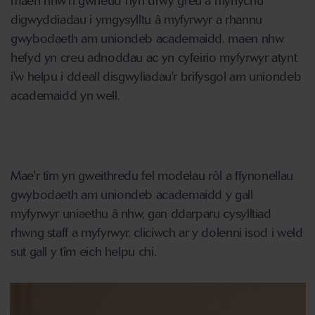
maen nhw'n gwneud hyn drwy greu a mynychu
digwyddiadau i ymgysylltu â myfyrwyr a rhannu
gwybodaeth am uniondeb academaidd. maen nhw
hefyd yn creu adnoddau ac yn cyfeirio myfyrwyr atynt
i'w helpu i ddeall disgwyliadau'r brifysgol am uniondeb
academaidd yn well.
Mae'r tîm yn gweithredu fel modelau rôl a ffynonellau
gwybodaeth am uniondeb academaidd y gall
myfyrwyr uniaethu â nhw, gan ddarparu cysylltiad
rhwng staff a myfyrwyr. cliciwch ar y dolenni isod i weld
sut gall y tîm eich helpu chi.