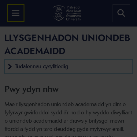
LLYSGENHADON UNIONDEB
ACADEMAIDD
Tudalennau cysylltiedig
Pwy ydyn nhw
Mae'r llysgenhadon uniondeb academaidd yn dîm o
fyfyrwyr gwirfoddol sydd â'r nod o hyrwyddo diwylliant
o uniondeb academaidd ar draws y brifysgol mewn
ffordd a fydd yn taro deuddeg gyda myfyrwyr eraill.