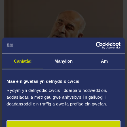
Caniatâd
Manylion
Am
Mae ein gwefan yn defnyddio cwcis
Rydym yn defnyddio cwcis i ddarparu nodweddion,
STAFF Y BRIFYSGOL
addasiadau a metrigau gwe anhysbys i'n galluogi i
ddadansoddi ein traffig a gwella profiad ein gwefan.