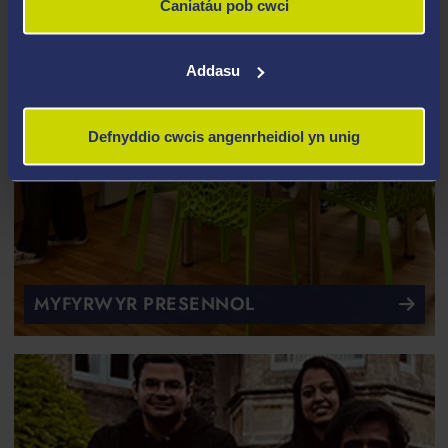
Caniatáu pob cwci
Addasu
Defnyddio cwcis angenrheidiol yn unig
MYFYRWYR PRESENNOL