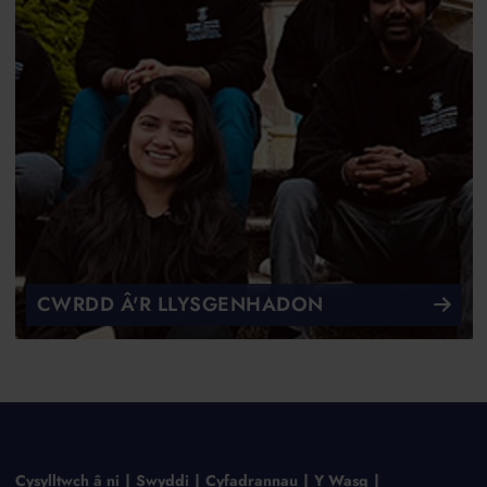
CWRDD Â'R LLYSGENHADON
Cysylltwch â ni
Swyddi
Cyfadrannau
Y Wasg