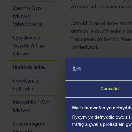
ymrwymiad i chwaraeon yn y
Canrif o Gyn-
fyfyrwyr
Cafodd Brian ei apwyntio 
Ysbrydoledig
strategol a gweithredol y 
Cysylltwch â
Thompson, a'r Bwrdd. Mae e
Swyddfa'r Cyn-
proffesiynol.
fyfyrwyr
Mae gyrfa rygbi ragorol Br
Budd-daliadau
hefyd wedi meddu ar sawl 
allweddol gydag AXA a Ford 
Cwestiynau
wrth gynnal y Cwpan Ryde
Cyffredin
Caniatâd
Newyddion Cyn-
Mewn chwaraeon rhyngwlado
Mae ein gwefan yn defnyddi
fyfyrwyr
ei benodi'n Chef de Missi
Rydym yn defnyddio cwcis i 
OBE iddo ym mis Tachwed
Graddedigion
traffig a gwella profiad ein g
Newydd