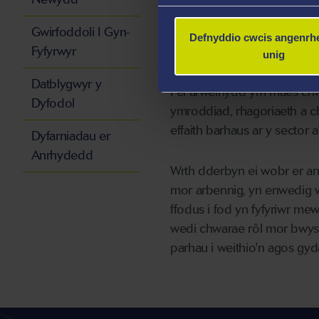
Amlygir cysylltiad parhaus
Gwirfoddoli I Gyn-
gwerth £132m. Drwy gyfrwng
Defnyddio cwcis angenrhe
Fyfyrwyr
feddygol a chwaraeon, gan at
unig
Datblygwyr y
Fel arweinydd ym maes chw
Dyfodol
ymroddiad, rhagoriaeth a ch
effaith barhaus ar y sector a
Dyfarniadau er
Anrhydedd
Wrth dderbyn ei wobr er a
mor arbennig, yn enwedig wr
ffodus i fod yn fyfyriwr m
wedi chwarae rôl mor bwysi
parhau i weithio'n agos gyd