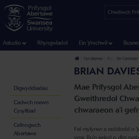
Astudio
Rhyngwladol
Ein Ymchwil
Busne
Cyn-fyfyrwyr
Dyfarniadau er Anr
Ein Cymrodyr
BRIAN DAVIE
Mae Prifysgol Abe
Digwyddiadau
Gweithredol Chwa
Cadwch mewn
chwaraeon a'i gef
Cysylltiad
Cefnogwch
Fel myfyriwr a raddiodd o 
Abertawe
yma. Bu'n aelod o dîm rygbi'