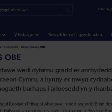
Offer Hyg
s
Y Brifysgol
Newyddion a Digwyddiadau
hydedd
 er Anrhydedd
Brian Davies OBE
S OBE
rtawe wedi dyfarnu gradd er anrhydedd 
raeon Cymru, a hynny er mwyn cydnabod
nogaeth barhaus i arloesedd yn y rhanba
Ysgol Reolaeth Prifysgol Abertawe, roedd angerdd Brian dr
r Brifysgol, yn gapten ar y clwb, a bu'n rhan o Bwyllgor Rhe