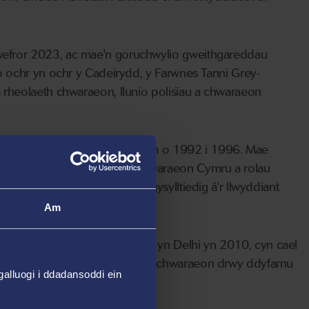
wefror 2023, ac mae'n goruchwylio gweithgareddau
o ochr yn ochr y Cadeirydd, y Farwnes Tanni Grey-
rheolaeth chwaraeon, llunio polisïau a chwaraeon
997, gan fod yn gapten ar y tîm o 1992 i 1996. Mae
yddwr Chwaraeon Elît gyda Chwaraeon Cymru a rolau
 Golff Cymru, menter sy'n gysylltiedig â'r llwyddiant
Am
mru yng Ngemau'r Gymanwlad yn Delhi yn 2010, cyn cael
buwyd ei gyfraniad rhagorol i chwaraeon drwy ddyfarnu
alluogi i ddadansoddi ein