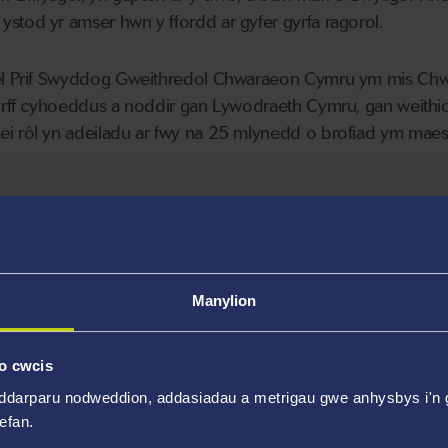
stod yr amser hwn y ffordd ar gyfer gyrfa ragorol.
fel Prif Swyddog Gweithredol Chwaraeon Cymru ym mis Ch
corff cyhoeddus a noddir gan Lywodraeth Cymru, gan weithi
i rôl yn adeiladu ar fwy na 25 mlynedd o brofiad ym maes 
ian yn cynnwys chwarae i Glwb Rygbi'r Saracens o 1990 i 1
rôl ddylanwadol oddi ar y cae rygbi, gan gynnwys Cyfarw
Motor Co. Brian hefyd oedd yn arwain wrth sefydlu Datblygu
r yng Nghymru yn 2010.
Manylion
l, Brian oedd y Rheolwr Tîm Cyffredinol ar gyfer Tîm Cy
o cwcis
on ar gyfer Gemau'r Gymanwlad yn Glasgow yn 2014. Cydna
ddarparu nodweddion, addasiadau a metrigau gwe anhysbys i'n g
d 2016.
wefan.