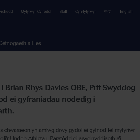
yrchedd
Myfyrwyr Cyfredol
Staff
Cyn-fyfyrwyr
中文
English
Cefnogaeth a Lles
i Brian Rhys Davies OBE, Prif Swyddog
 ei gyfraniadau nodedig i
rth.
os chwaraeon yn amlwg drwy gydol ei gyfnod fel myfyriwr
oli'r Undeb Athletau. Paratôdd ei arweinyddiaeth a'i