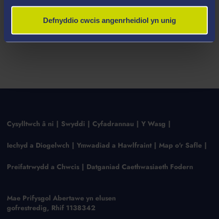
Defnyddio cwcis angenrheidiol yn unig
Cysylltwch â ni
Swyddi
Cyfadrannau
Y Wasg
Iechyd a Diogelwch
Ymwadiad a Hawlfraint
Map o'r Safle
Preifatrwydd a Chwcis
Datganiad Caethwasiaeth Fodern
Mae Prifysgol Abertawe yn elusen
gofrestredig, Rhif 1138342