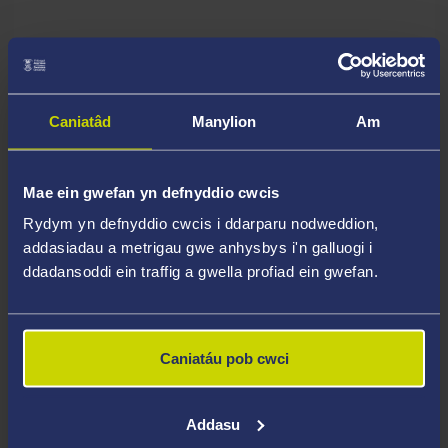
Caniatâd
Manylion
Am
Mae ein gwefan yn defnyddio cwcis
Rydym yn defnyddio cwcis i ddarparu nodweddion,
addasiadau a metrigau gwe anhysbys i'n galluogi i
ddadansoddi ein traffig a gwella profiad ein gwefan.
Caniatáu pob cwci
Addasu