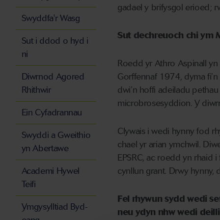
gadael y brifysgol erioed;
Swyddfa'r Wasg
Sut
dechreuoch chi ym 
Sut i ddod o hyd i
ni
Roedd yr Athro
Aspinall
y
Diwrnod Agored
Gorffennaf
1974,
dyma
fi’n
Rhithwir
dwi’n hoffi adeiladu pethau 
microbrosesyddion
. Y
diwr
Ein Cyfadrannau
Clywais i wedi hynny fod rh
Swyddi a Gweithio
chael yr arian ymchwil.
Diw
yn Abertawe
EPSRC,
ac
roedd
yn
rhaid i
Academi Hywel
cynllun grant
. Drwy hynny, 
Teifi
Fel rhywun sydd wedi se
Ymgysylltiad Byd-
neu
ydyn nhw wedi deill