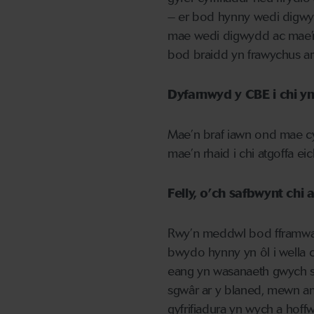
– er bod hynny
wedi digw
mae wedi digwydd ac mae’r 
bod
braidd yn frawychus
a
Dyfarnwyd y CBE i chi y
Mae’n braf iawn ond mae c
mae’n rhaid i chi
atgoffa ei
Felly, o’ch safbwynt
chi
a
Rwy’n
meddwl bod fframwait
bwydo hynny yn ôl i wella cy
eang
yn w
asanaeth gwych s
sgwâr ar y blaned, mewn am
gyfrifiadura
yn
wych a
hoffw