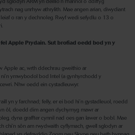
yd s
glodyn ARM
yn deillio’n rhannol o d
diffyg
hytrach nag unrhyw athrylith
. Mae angen arian, diwydiant
o leiaf o ran y dechnoleg.
Rwyf
wedi sefydlu
o
13
o
i.
 fel Apple Prydain. Sut brofiad oedd bod yn y
nw Apple
ac,
wrth ddechrau
gweithio ar
 ni’n
ymwybodol bod Intel (a gynhyrchodd y
ewri. Nhw oedd ein cystadleuwyr.
aill yn y farchnad
;
felly, er ei bod hi’n gystadleuol, roedd
yn ôl, doedd dim angen dychymyg
mawr
ar
leg, dyna graffter cynnil nad oes gan lawer o bobl.
M
ae
ych chi’n sôn am rwydwaith cyflymach, gwell sglodyn ar
y blaned yn defnyddio
Zoom
neu Skype neu beth bynnag