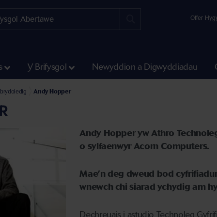
Offer Hyg
s
Y Brifysgol
Newyddion a Digwyddiadau
0
sbrydoledig
Andy Hopper
R
Andy
Hopper
yw Athro Technoleg
o
sylfaenwyr
Acorn
Computers
.
Mae’
n deg dweud bod cyfrifiadu
wnewch
chi siarad ychydig am h
Dechreuais i astudio
Technoleg Gyfrif