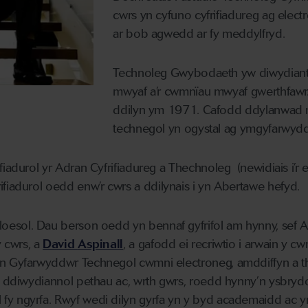
cwrs
yn cyfuno cyfrifiadureg ag elect
ar
bob agwedd ar fy meddylfryd
.
T
echnoleg
G
wybodaeth
yw diwydian
mwyaf
a’r
cwmnïau mwyaf gwerthfawr
ddilyn y
m 1971
. Cafodd ddylanwad 
technegol
yn ogystal ag ymgyfarwy
fiadurol
yr
Adran Cyfrifiadureg a Thechnoleg
(
newidiais i’
ifiadurol
oedd
enw’r cwrs
a ddilynais
i yn Abertawe
hefyd
.
rloesol
. Dau
berson
oedd yn bennaf gyfrifol am hynny, sef
At
y cwrs
, a
David
Aspinall
, a
gafodd ei recriwtio
i arwain y c
 yn Gyfarwyddwr Technegol cwmni
electroneg, amddiffyn a 
r ddiwydiannol pethau ac, wrth gwrs, roedd hynny’n ysbryd
fy ngyrfa
.
Rwyf wedi dilyn
gyrfa
yn y byd academaidd ac y