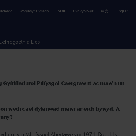
yrchedd
Myfyrwyr Cyfredol
Staff
Cyn-fyfyrwyr
中文
English
Cefnogaeth a Lles
 Gyfrifiadurol Prifysgol Caergrawnt ac mae’n un
ron wedi cael dylanwad mawr ar eich bywyd.
A
ynny?
iadurol
ym Mhrifysgol Abertawe ym 1971
.
Roedd y