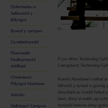
Dyfarniadau a
Safleoedd y
Brifysgol
Bywyd y campws
Cynaliadwyedd
Fframwaith
Fi yw
Athro Technoleg Gyfri
Deallusrwydd
Caergrawnt.
Technoleg Gyfr
Artiffisial
Chwaraeon
R
oedd
Abertawe’n
eithaf a
Prifysgol Abertawe
fathodd y
syniad
o g
ynnig 
diwydiant ac roedd hefyd
Astudio
iawn, drwy ei waith, ag och
trywydd
hwnnw drwy gydol 
Datblygu'r Campws