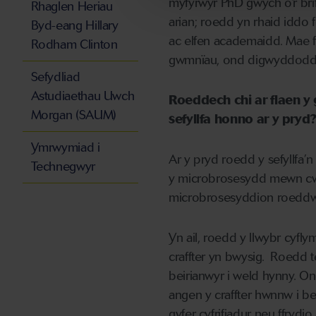
myfyrwyr PhD gwych o’r
b
r
Rhaglen Heriau
arian
;
roedd
yn
rhaid iddo 
Byd-eang Hillary
a
c elfen
academaidd.
Mae
Rodham Clinton
gwmnïau
,
ond
digwyddodd h
Sefydliad
Astudiaethau Uwch
Roeddech chi ar flaen y 
Morgan (SAUM)
sefyllfa honno ar y pryd
Ymrwymiad i
Ar
y pryd roedd y sefyllfa’
Technegwyr
y
microbroses
ydd
mewn cwm
microbrosesyddion roeddwn
Yn ail, roedd y llwybr cyfly
craffter yn bwysig. Roedd
beirianwyr
i
weld hynny. Ond
angen y craffter hwnnw i be
gyfer cyfrifiadur neu ffrydio