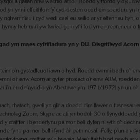
ifysgol a gallan nhw weithio
arno
.
”
Roedd y ffordd y dyluniw
fod yn ynni-effeithlon.
Y cyd-destun
oedd ein sbardun
, yn 
fy nghwmnïau i gyd
wedi cael eu seilio ar yr elfennau hyn
, 
ynny heb unrhyw fwriad gennyf i fod yn entrepreneur o fr
gad ym maes cyfrifiadura yn y DU. Disgrifiwyd Acorn
?
n teimlo’n gystadleuol iawn o hyd. Roedd cwmni bach o’r e
ni o’r enw Acorn a
r gyfer
prosiect
o’r enw
ARM, roedde
n
 i’n eu defnyddio yn Abertawe ym 1971/1972) yn un o’r c
mach, rhatach, gwell yn glir a doedd dim llawer o fusnesau er
technoleg
Zoom
, Skype
ac ati yn bodoli
30 o flynyddoedd 
 y craffter i benderfynu pa mor bell dylen ni wthio’r dechno
nderfynu pa mor bell i fynd â’r peth nesaf
.
Felly, p’un a yd
 amlgyfrwng, craffter sy’n bwysig.
M
ae’r ffaith bod pawb ar 