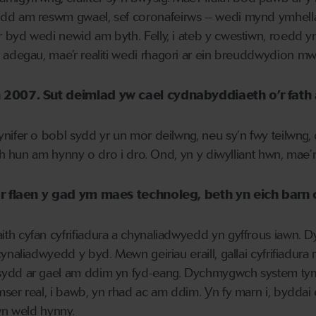
ydd
am reswm gwael, sef
coronafeirws
– wedi mynd ymhella
byd wedi newid am byth. Felly, i ateb y cwestiwn, roedd
y
r adegau
, mae’r realiti
wedi rhagori ar ein
breuddwydion mwy
n 2007. Sut deimlad yw cael cydnabyddiaeth o’r fath
ynifer o bobl sydd yr un mor
deilwng, neu
sy
’n fwy teilwng
ch hun am hynny
o dro i dro. Ond, yn y diwylliant hwn, mae
r flaen y gad ym maes technoleg, beth yn eich barn 
h cyfan cyfrifiadura a chynaliadwyedd yn gyffrous iawn
naliadwyedd y byd. Mewn geiriau eraill, gallai cyfrifiadura 
ydd ar gael am ddim yn fyd-eang.
D
ychmygwch system tym
ser real, i bawb, yn rhad ac am ddim. Yn fy marn i,
byddai
n weld
hynny
.