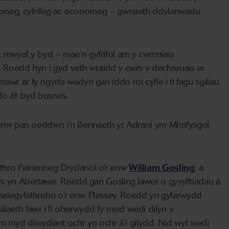
ron
e
g
,
cyfrifeg ac economeg
– gwnaeth ddylanwadu
t mwyaf y byd
– mae’n
gyfrifol am
y c
wmnïau
.
R
oedd hyn i gyd wrth wraidd
y cwrs
y dechreuais ei
mawr ar fy ngyrfa wedyn
gan i
ddo roi
cyfle i
fi
fagu
sgiliau
ddo
â
’r
byd busnes
.
r enw pan oeddwn i’n Bennaeth yr Adran)
ym Mh
rifysgol
hro Peirianneg Drydanol o’r enw
William
Gosling
, a
wrs yn Abertawe.
Roedd gan
Gosling
lawer o gysylltiadau â
thelegyfathrebu
o’r enw
Plessey
.
Roedd yn gyfarwydd
oliaeth fawr
i
f
i
oherwydd
fy mod wedi dilyn y
m myd diwydiant
ochr yn ochr â’i gilydd
.
Nid wyf wedi