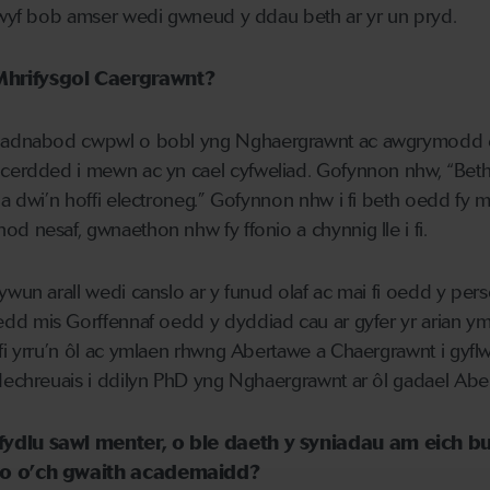
 rwyf bob amser wedi gwneud y ddau beth ar yr un pryd.
Mhrifysgol Caergrawnt
?
n
ad
nabod cwpwl o
bobl
yng
Nghaergrawnt
a
c awgrymodd 
cerdded i mewn a
c yn cael
c
yfweliad.
Gofynnon
nhw,
“
B
et
a dwi’n hoffi electroneg.
”
Gofynnon nhw i
f
i beth oedd fy m
nod nesaf, gwnaethon nhw
fy ffonio a ch
ynnig lle i
fi
.
ywun arall wedi canslo ar y funud olaf a
c mai
fi oedd y pers
edd m
is Gorffennaf oedd y dyddiad cau ar gyfer yr arian y
fi
yrru’n ôl ac ymlaen rhwng Abertawe a
Chaergrawnt
i gyfl
dechreuais i ddilyn
PhD yng
Nghaergrawnt
ar ôl
gadael
Abe
fydlu sawl menter, o ble daeth y syniadau am eich
io o’ch
gwaith academaidd?