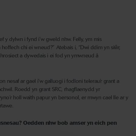
ef y dylwn
i
fynd i’w gweld nhw
. Felly,
ym
mis
h hoffech chi ei wneud?”
A
tebais i
,
“Dwi ddim yn siŵr,
hrosiect a d
y
wedais i ei fod yn ymwneud â
on nesaf ar gael
i’w
gallu
ogi i f
odloni telerau’r grant a
mchwil. Roedd yn grant SRC, rhagflaenydd yr
wyno’r holl waith papur yn bersonol, er mwyn cael lle ar y
rtawe.
 busnesau? Oedden nhw bob amser yn eich pen