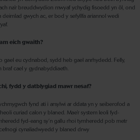
ch na’r breuddwydion mwyaf ychydig fisoedd yn ôl, ond
n
deimlad gwych
ac, er bod
y sefyllfa ariannol
wedi
af.
 am eich gwaith?
, o gael eu cydnabod,
sydd heb
gael anrhydedd
. Felly,
’n
braf
cael y gydnabyddiaeth.
chi, fydd y datblygiad mawr nesaf?
. Dychmygwch
fynd ati i
arsylwi ar
ddata
yn y seiberofod a
rheoli curiad calon y blaned.
Mae’r
system leoli fyd-
heredd fyd-eang sy’n gallu rhoi tymheredd pob metr
cefnogi cynaliadwyedd y blaned
drwy