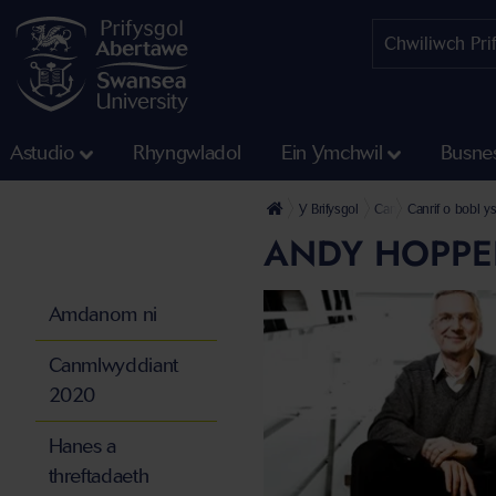
Astudio
Rhyngwladol
Ein Ymchwil
Busne
Y Brifysgol
Canmlwyddiant 202
Canrif o bobl y
ANDY HOPPE
Amdanom ni
Canmlwyddiant
2020
Hanes a
threftadaeth