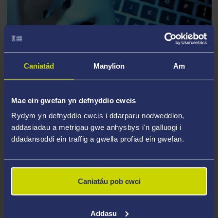
MYND I'R AFAEL Â
GWEITHGAREDDAU AR-LEIN
TERFYSGWYR
Caniatâd
Manylion
Am
CYTREC
Mae ein gwefan yn defnyddio cwcis
Rydym yn defnyddio cwcis i ddarparu nodweddion,
addasiadau a metrigau gwe anhysbys i'n galluogi i
ddadansoddi ein traffig a gwella profiad ein gwefan.
Caniatáu pob cwci
Addasu