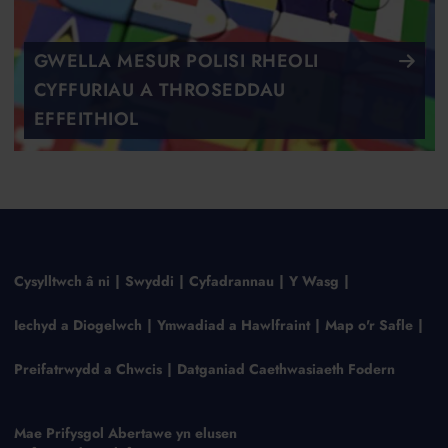
GWELLA MESUR POLISI RHEOLI
CYFFURIAU A THROSEDDAU
EFFEITHIOL
Cysylltwch â ni
Swyddi
Cyfadrannau
Y Wasg
Iechyd a Diogelwch
Ymwadiad a Hawlfraint
Map o'r Safle
Preifatrwydd a Chwcis
Datganiad Caethwasiaeth Fodern
Mae Prifysgol Abertawe yn elusen