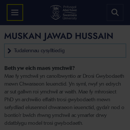
MUSKAN JAWAD HUSSAIN
Tudalennau cysylltiedig
Beth yw eich maes ymchwil?
Mae fy ymchwil yn canolbwyntio ar Drosi Gwybodaeth
mewn Chwaraeon Ieuenctid. Yn syml, rwyf yn edrych
ar sut gallwn roi ymchwil ar waith. Mae fy mhrosiect
PhD yn archwilio effaith trosi gwybodaeth mewn
sefydliad elusennol chwaraeon ieuenctid, gyda'r nod o
bontio'r bwlch rhwng ymchwil ac ymarfer drwy
ddatblygu model trosi gwybodaeth.