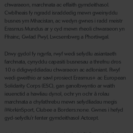
chwaraeon, marchnata ac effaith gymdeithasol.
Cwblheais fy ngradd israddedig mewn gweinyddu
busnes ym Mhacistan, ac wedyn gwnes i radd meistr
Erasmus Mundus ar y cyd mewn rheoli chwaraeon yn
Ffrainc, Gwlad Pwyl, Lwcsembwrg a Phortiwgal.
Drwy gydol fy ngyrfa, rwyf wedi sefydlu asiantaeth
farchnata, cynyddu capasiti busnesau a threfnu dros
10 o ddigwyddiadau chwaraeon ac adloniant. Rwyf
wedi gweithio ar sawl prosiect Erasmus+ ac European
Solidarity Corps (ESC), gan ganolbwyntio ar waith
ieuenctid a hawliau dynol, ochr yn ochr â rolau
marchnata a chyfathrebu mewn sefydliadau megis
iWorkinSport, Clubee a Borders:none. Gwnes i hefyd
gyd-sefydlu'r fenter gymdeithasol Actcept.