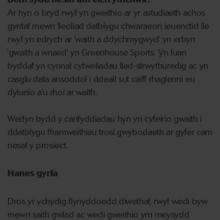
Ar hyn o bryd rwyf yn gweithio ar yr astudiaeth achos
gyntaf mewn lleoliad datblygu chwaraeon ieuenctid lle
rwyf yn edrych ar 'waith a ddychmygwyd' yn erbyn
'gwaith a wnaed' yn Greenhouse Sports. Yn fuan
byddaf yn cynnal cyfweliadau lled-strwythuredig ac yn
casglu data ansoddol i ddeall sut caiff rhaglenni eu
dylunio a'u rhoi ar waith.
Wedyn bydd y canfyddiadau hyn yn cyfeirio gwaith i
ddatblygu fframweithiau trosi gwybodaeth ar gyfer cam
nesaf y prosiect.
Hanes gyrfa
Dros yr ychydig flynyddoedd diwethaf, rwyf wedi byw
mewn saith gwlad ac wedi gweithio ym meysydd