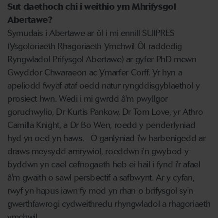
Sut daethoch chi i weithio ym Mhrifysgol
Abertawe?
Symudais i Abertawe ar ôl i mi ennill SUIPRES
(Ysgoloriaeth Rhagoriaeth Ymchwil Ôl-raddedig
Ryngwladol Prifysgol Abertawe) ar gyfer PhD mewn
Gwyddor Chwaraeon ac Ymarfer Corff. Yr hyn a
apeliodd fwyaf ataf oedd natur ryngddisgyblaethol y
prosiect hwn. Wedi i mi gwrdd â'm pwyllgor
goruchwylio, Dr Kurtis Pankow, Dr Tom Love, yr Athro
Camilla Knight, a Dr Bo Wen, roedd y penderfyniad
hyd yn oed yn haws. O ganlyniad i'w harbenigedd ar
draws meysydd amrywiol, roeddwn i'n gwybod y
byddwn yn cael cefnogaeth heb ei hail i fynd i'r afael
â'm gwaith o sawl persbectif a safbwynt. Ar y cyfan,
rwyf yn hapus iawn fy mod yn rhan o brifysgol sy'n
gwerthfawrogi cydweithredu rhyngwladol a rhagoriaeth
ymchwil.