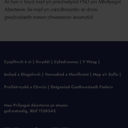
Ar hyn o bryd rwyf yn ymchwilydd PhD ym Mhrifysgol
Abertawe, lle rwyf yn canolbwyntio ar drosi
gwybodaeth mewn chwaraeon ieuenctid.
Cysylltwch â ni
Swyddi
Cyfadrannau
Y Wasg
Iechyd a Diogelwch
Ymwadiad a Hawlfraint
Map o'r Safle
Preifatrwydd a Chwcis
Datganiad Caethwasiaeth Fodern
Mae Prifysgol Abertawe yn elusen
gofrestredig, Rhif 1138342