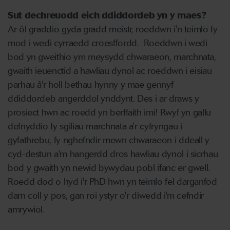
Sut dechreuodd eich ddiddordeb yn y maes?
Ar ôl graddio gyda gradd meistr, roeddwn i'n teimlo fy
mod i wedi cyrraedd croesffordd. Roeddwn i wedi
bod yn gweithio ym meysydd chwaraeon, marchnata,
gwaith ieuenctid a hawliau dynol ac roeddwn i eisiau
parhau â'r holl bethau hynny y mae gennyf
ddiddordeb angerddol ynddynt. Des i ar draws y
prosiect hwn ac roedd yn berffaith imi! Rwyf yn gallu
defnyddio fy sgiliau marchnata a'r cyfryngau i
gyfathrebu, fy nghefndir mewn chwaraeon i ddeall y
cyd-destun a'm hangerdd dros hawliau dynol i sicrhau
bod y gwaith yn newid bywydau pobl ifanc er gwell.
Roedd dod o hyd i'r PhD hwn yn teimlo fel darganfod
darn coll y pos, gan roi ystyr o'r diwedd i'm cefndir
amrywiol.