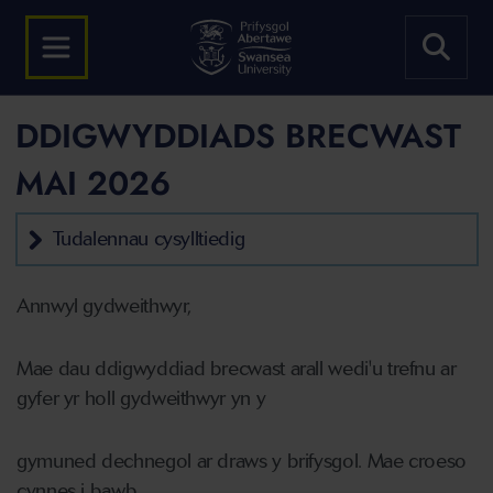
DDIGWYDDIADS BRECWAST
MAI 2026
Tudalennau cysylltiedig
Annwyl gydweithwyr,
Mae dau ddigwyddiad brecwast arall wedi'u trefnu ar
gyfer yr holl gydweithwyr yn y
gymuned dechnegol ar draws y brifysgol. Mae croeso
cynnes i bawb.