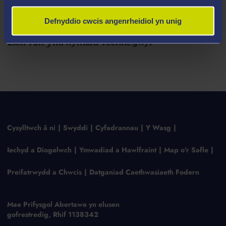
Cofion cynnes
Defnyddio cwcis angenrheidiol yn unig
Eich Tîm Ymrwymiad Technegwyr
Cysylltwch â ni
Swyddi
Cyfadrannau
Y Wasg
Iechyd a Diogelwch
Ymwadiad a Hawlfraint
Map o'r Safle
Preifatrwydd a Chwcis
Datganiad Caethwasiaeth Fodern
Mae Prifysgol Abertawe yn elusen
gofrestredig, Rhif 1138342