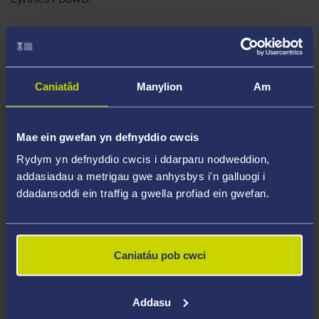
Campws Singleton (ILS 2, Hwb 5ed llawr) – Dydd
Mercher 06 Mai, 09:30-10:30 a
Caniatâd
Manylion
Am
Campws y Bae (Y Coleg, Ystafell 221) – Dydd
Iau 07 Mai, 09:30-10.30.
Mae ein gwefan yn defnyddio cwcis
Mae'r fformat yn anffurfiol ac ar gyfer dal i fyny a
Rydym yn defnyddio cwcis i ddarparu nodweddion,
addasiadau a metrigau gwe anhysbys i'n galluogi i
rhwydweithio.
ddadansoddi ein traffig a gwella profiad ein gwefan.
Cofrestrwch ar gyfer un neu'r ddau ddigwyddiad yma:
Spring Term Breakfast
Caniatáu pob cwci
Edrychwn ymlaen at eich gweld yno.
Addasu