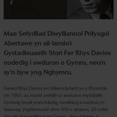
Mae Sefydliad Diwylliannol Prifysgol
Abertawe yn ail-lansio’r
Gystadleuaeth Stori Fer Rhys Davies
nodedig i awduron o Gymru, neu'n
sy’n byw yng Nghymru.
Ganed Rhys Davies ym Mlaenclydach yn y Rhondda
ym 1901, ac roedd ymhlith yr awduron rhyddiaith
Gymreig fwyaf ymroddedig, toreithiog a medrus yn
Saesneg. Ysgrifennodd dros 100 o straeon, 20 nofel,
dau lyfr topograffigol am Gymru, dwy ddrama, a