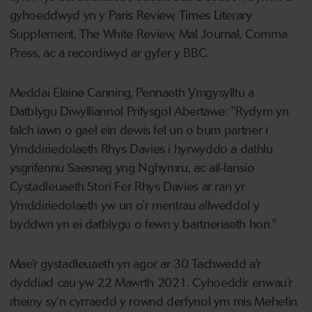
gyhoeddwyd yn y Paris Review, Times Literary
Supplement, The White Review, Mal Journal, Comma
Press, ac a recordiwyd ar gyfer y BBC.
Meddai Elaine Canning, Pennaeth Ymgysylltu a
Datblygu Diwylliannol Prifysgol Abertawe: "Rydym yn
falch iawn o gael ein dewis fel un o bum partner i
Ymddiriedolaeth Rhys Davies i hyrwyddo a dathlu
ysgrifennu Saesneg yng Nghymru, ac ail-lansio
Cystadleuaeth Stori Fer Rhys Davies ar ran yr
Ymddiriedolaeth yw un o'r mentrau allweddol y
byddwn yn ei datblygu o fewn y bartneriaeth hon."
Mae’r gystadleuaeth yn agor ar 30 Tachwedd a'r
dyddiad cau yw 22 Mawrth 2021. Cyhoeddir enwau’r
rheiny sy’n cyrraedd y rownd derfynol ym mis Mehefin