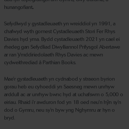
hunangofiant
.
Sefydlwyd y gystadleuaeth yn wreiddiol yn 1991, a
chafwyd wyth gornest Cystadleuaeth Stori Fer Rhys
Davies hyd yma. Bydd cystadleuaeth 2021 yn cael ei
rhedeg gan Sefydliad Diwylliannol Prifysgol Abertawe
ar ran Ymddiriedolaeth Rhys Davies ac mewn
cydweithrediad â Parthian Books.
Mae'r gystadleuaeth yn cydnabod y straeon byrion
gorau heb eu cyhoeddi yn Saesneg mewn unrhyw
arddull ac ar unrhyw bwnc hyd at uchafswm o 5,000 o
eiriau. Rhaid i'r awduron fod yn 18 oed neu'n hŷn sy'n
dod o Gymru, neu sy'n byw yng Nghymru ar hyn o
bryd.