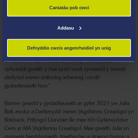
falch iawn o gefnogi ail-lansio'r gystadleuaeth
Caniatáu pob cwci
genedlaethol hon."
Meddai Richard Davies o Parthian Books: "Gwobr Stori
Addasu
Fer Rhys Davies yw'r brif wobr am ysgrifennu straeon
byrion yng Nghymru. O Leonora Brito i Tristan Hughes i
Defnyddio cwcis angenrheidiol yn unig
Kate Hamer, mae'r enillwyr bob amser wedi bod yn
awduron o'r safon uchaf a bydd yn anrhydedd
cyhoeddi gwaith y rhai sydd wedi cyrraedd y rownd
derfynol mewn antholeg arbennig i nodi’r
gystadleuaeth hon."
Barnwr gwadd y gystadleuaeth ar gyfer 2021 yw Julia
Bell, awdur a Darllenydd mewn Ysgrifennu Creadigol yn
Birkbeck, Prifysgol Llundain lle mae hi'n Gyfarwyddwr
Cwrs yr MA Ysgrifennu Creadigol. Mae gwaith Julia yn
cynnwys barddoniaeth, traethodau a straeon byrion a