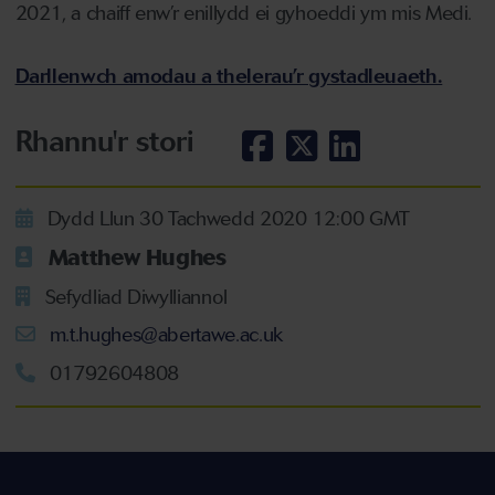
2021, a chaiff enw’r enillydd ei gyhoeddi ym mis Medi.
Darllenwch amodau a thelerau’r gystadleuaeth.
Rhannu'r stori
Dydd Llun 30 Tachwedd 2020 12:00 GMT
Matthew Hughes
Sefydliad Diwylliannol
m.t.hughes@abertawe.ac.uk
01792604808