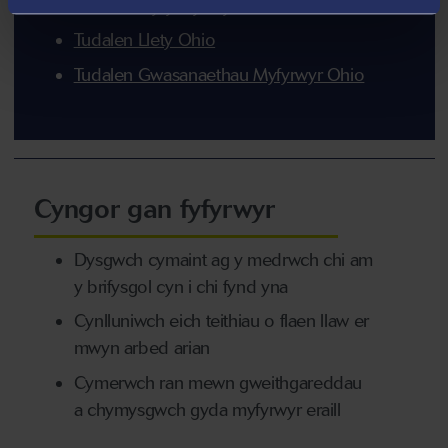
Tudalen Myfyrwyr Cyfnewid Ohio
Tudalen Llety Ohio
Tudalen Gwasanaethau Myfyrwyr Ohio
Cyngor gan fyfyrwyr
Dysgwch cymaint ag y medrwch chi am
y brifysgol cyn i chi fynd yna
Cynlluniwch eich teithiau o flaen llaw er
mwyn arbed arian
Cymerwch ran mewn gweithgareddau
a chymysgwch gyda myfyrwyr eraill