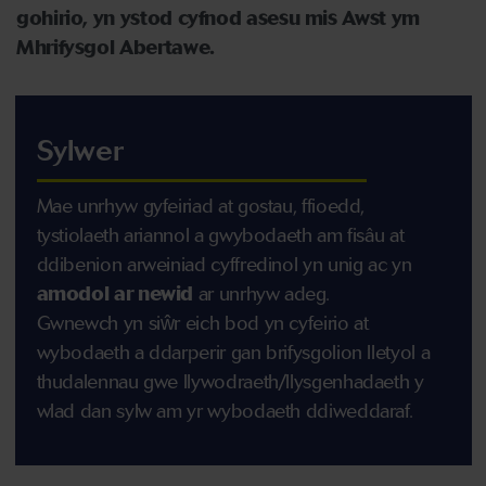
gohirio, yn ystod
cyfnod asesu mis Awst ym
Mhrifysgol Abertawe.
Sylwer
Mae unrhyw gyfeiriad at gostau, ffioedd,
tystiolaeth ariannol a gwybodaeth am fisâu at
ddibenion arweiniad cyffredinol yn unig ac yn
amodol ar newid
ar unrhyw adeg.
Gwnewch yn siŵr eich bod yn cyfeirio at
wybodaeth a ddarperir gan brifysgolion lletyol a
thudalennau gwe llywodraeth/llysgenhadaeth y
wlad dan sylw am yr wybodaeth ddiweddaraf.