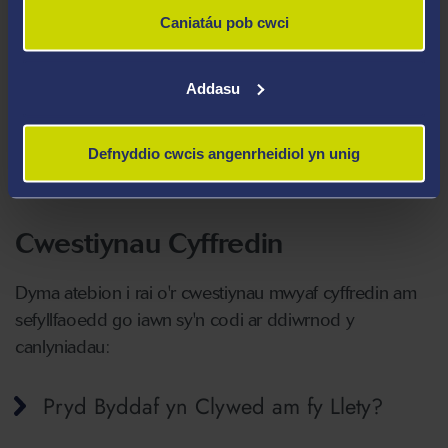
Cynnig
Caniatáu pob cwci
Addasu
Os Byddwch yn Derbyn 'Cynnig Newid
Cwrs'
Defnyddio cwcis angenrheidiol yn unig
Cwestiynau Cyffredin
Dyma atebion i rai o'r cwestiynau mwyaf cyffredin am
sefyllfaoedd go iawn sy'n codi ar ddiwrnod y
canlyniadau:
Pryd Byddaf yn Clywed am fy Llety?