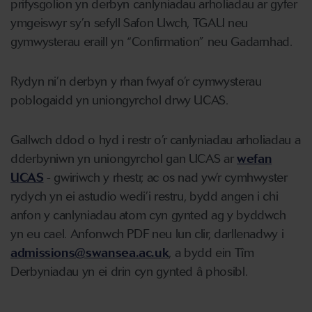
prifysgolion yn derbyn canlyniadau arholiadau ar gyfer
ymgeiswyr sy’n sefyll Safon Uwch, TGAU neu
gymwysterau eraill yn “Confirmation” neu Gadarnhad.
Rydyn ni’n derbyn y rhan fwyaf o’r cymwysterau
poblogaidd yn uniongyrchol drwy UCAS.
Gallwch ddod o hyd i restr o’r canlyniadau arholiadau a
dderbyniwn yn uniongyrchol gan UCAS ar
wefan
UCAS
- gwiriwch y rhestr, ac os nad yw’r cymhwyster
rydych yn ei astudio wedi’i restru, bydd angen i chi
anfon y canlyniadau atom cyn gynted ag y byddwch
yn eu cael. Anfonwch PDF neu lun clir, darllenadwy i
admissions@swansea.ac.uk
, a bydd ein Tîm
Derbyniadau yn ei drin cyn gynted â phosibl.