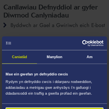
Canllawiau Defnyddiol ar gyfer
Diwrnod Canlyniadau
Byddwch ar Gael a Gwiriwch eich E-bost
Gwiriwch Statws eich Cais
Caniatâd
Manylion
Am
Os Byddwch yn Bodloni Telerau Eich
Mae ein gwefan yn defnyddio cwcis
Cynnig Amodol
Rydym yn defnyddio cwcis i ddarparu nodweddion,
addasiadau a metrigau gwe anhysbys i'n galluogi i
ddadansoddi ein traffig a gwella profiad ein gwefan.
Os Nad Ydych yn Bodloni Telerau Eich