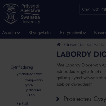
Astudio
Rhyngwladol
Ein Ymchwil
Busne
Y Brifysgol
Ein Cyfadrannau
Cyfadran Gwydd
Ysgol Mat
Cyfr
LABORDY DI
Mae Labordy Diogelwch Aber
Cyfrifiadureg
adnoddau ar gyfer tri phri
Ymchwil ac effaith
galluogi i ymchwilwyr a ph
Rhyngweithio
atebion diweddaraf.
Dynol-
Cyfrifiadurol:
FIT Lab
Prosiectau Cysy
Ein Staff