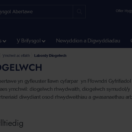
Offer Hyg
s
Y Brifysgol
Newyddion a Digwyddiadau
oniaeth a Pheirianneg
hemateg a Chyfrifiadureg
ifiadureg
Ymchwil ac effaith
Labordy Diogelwch
OGELWCH
tawe yn gyfleuster llawn cyfarpar yn Ffowndri Gyfrifiadol 
f faes ymchwil: diogelwch rhwydwaith, diogelwch symudol/y 
artneriaid diwydiant osod rhwydweithiau a gwasanaethau arb
lltiedig