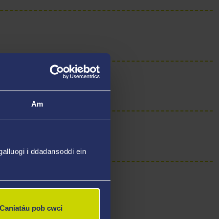
Am
alluogi i ddadansoddi ein
Caniatáu pob cwci