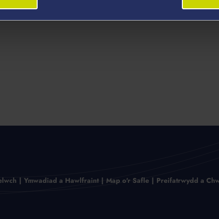
elwch
Ymwadiad a Hawlfraint
Map o'r Safle
Preifatrwydd a Chw