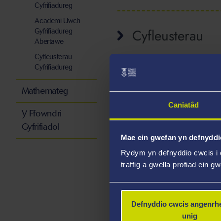
Cyfrifiadureg
Academi Uwch
Cyfleusterau
Gyfrifiadureg
Abertawe
Cyfleusterau
Cyfrifiadureg
Staff Cysylltied
Mathemateg
Caniatâd
Y Ffowndri
Gyfrifiadol
Syswllt Grŵp
Mae ein gwefan yn defnyddi
Rydym yn defnyddio cwcis i 
traffig a gwella profiad ein g
Defnyddio cwcis angenrhe
unig