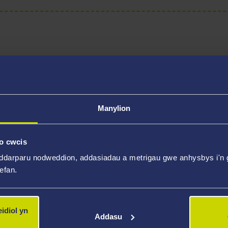
ig
Manylion
o cwcis
ddarparu nodweddion, addasiadau a metrigau gwe anhysbys i'n g
wefan.
idiol yn
Addasu