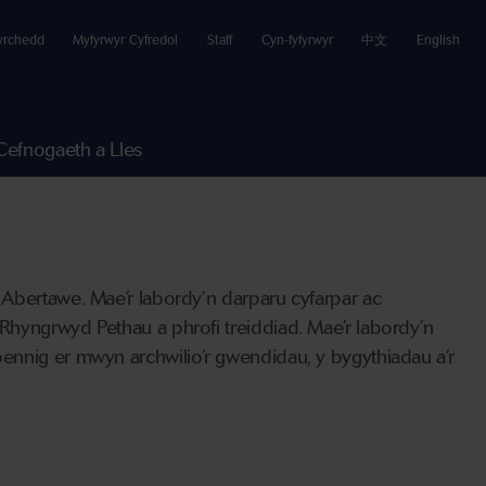
yrchedd
Myfyrwyr Cyfredol
Staff
Cyn-fyfyrwyr
中文
English
Cefnogaeth a Lles
Abertawe. Mae’r labordy’n darparu cyfarpar ac
Rhyngrwyd Pethau a phrofi treiddiad. Mae’r labordy’n
ennig er mwyn archwilio’r gwendidau, y bygythiadau a’r