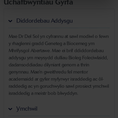
Uchafbwyntiau Gyrfa
Diddordebau Addysgu
Mae Dr Del Sol yn cyfrannu at sawl modiwl o fewn
y rhaglenni gradd Geneteg a Biocemeg ym
Mhrifysgol Abertawe. Mae ei brif ddiddordebau
addysgu ym meysydd dulliau Bioleg Foleciwlaidd,
dadansoddiadau dilyniant genom a thrin
genynnau. Mae'n gweithredu fel mentor
academaidd ar gyfer myfyrwyr israddedig ac ôl-
raddedig ac yn goruchwylio sawl prosiect ymchwil
israddedig a meistr bob blwyddyn.
Ymchwil