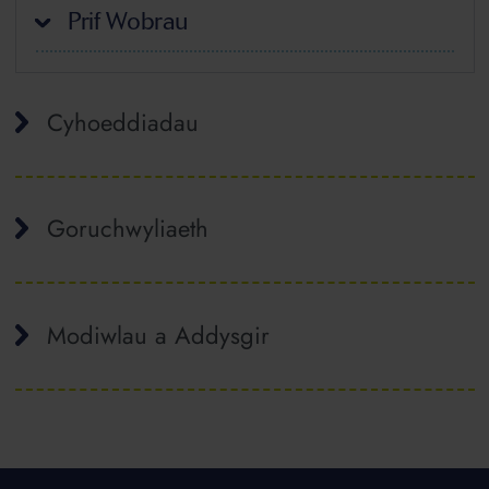
Prif Wobrau
Cyhoeddiadau
Goruchwyliaeth
Modiwlau a Addysgir