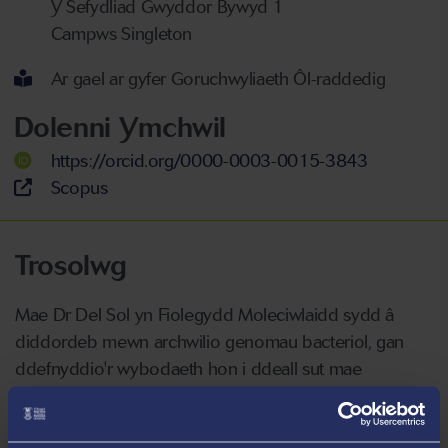
Y Sefydliad Gwyddor Bywyd 1
Campws Singleton
Ar gael ar gyfer Goruchwyliaeth Ôl-raddedig
Dolenni Ymchwil
https://orcid.org/0000-0003-0015-3843
Scopus
Trosolwg
Mae Dr Del Sol yn Fiolegydd Moleciwlaidd sydd â
diddordeb mewn archwilio genomau bacteriol, gan
ddefnyddio'r wybodaeth hon i ddeall sut mae
microbau'n rhyngweithio â'u hamgylcheddau ac yn
rheoli prosesau sylfaenol fel rhannu celloedd neu