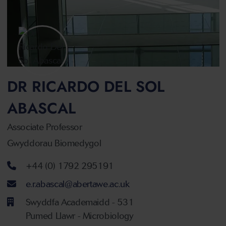
DR RICARDO DEL SOL
ABASCAL
Associate Professor
Gwyddorau Biomedygol
Rhif ffôn
+44 (0) 1792 295191
Cyfeiriad ebost
e.r.abascal@abertawe.ac.uk
Swyddfa Academaidd - 531
Pumed Llawr - Microbiology