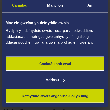
bathogenesis. Mae diddordebau ymchwil ychwanegol
Caniatâd
Manylion
Am
yn canolbwyntio ar drin 'nanocages' protein o
darddiad microbaidd ar gyfer fformwleiddiadau
dosbarthu cyffuriau newydd.
Mae ein gwefan yn defnyddio cwcis
Rydym yn defnyddio cwcis i ddarparu nodweddion,
Meysydd Arbenigedd
addasiadau a metrigau gwe anhysbys i'n galluogi i
ddadansoddi ein traffig a gwella profiad ein gwefan.
Geneteg ficrobaidd
Trin genynnau
Peirianneg protein
Caniatáu pob cwci
Genomeg microbaidd
Nanocages protein
Addasu
Microbiome pryfed
Streptomyce
Defnyddio cwcis angenrheidiol yn unig