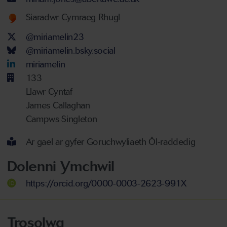
Welsh language proficiency
Siaradwr Cymraeg Rhugl
Twitter Account
@miriamelin23
Bluesky Account
@miriamelin.bsky.social
LinkedIn Account
miriamelin
133
Llawr Cyntaf
James Callaghan
Campws Singleton
Ar gael ar gyfer Goruchwyliaeth Ôl-raddedig
Dolenni Ymchwil
https://orcid.org/0000-0003-2623-991X
Trosolwg