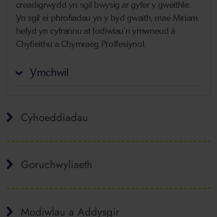
creadigrwydd yn sgil bwysig ar gyfer y gweithle.
Yn sgil ei phrofiadau yn y byd gwaith, mae Miriam
hefyd yn cyfrannu at fodiwlau’n ymwneud â
Chyfieithu a Chymraeg Proffesiynol.
Ymchwil
Cyhoeddiadau
Goruchwyliaeth
Modiwlau a Addysgir