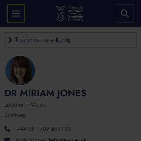
Tudalennau cysylltiedig
DR MIRIAM JONES
Lecturer in Welsh
Cymraeg
Rhif ffôn
+44 (0) 1792 987120
Cyfeiriad ebost
miriam.jones@abertawe.ac.uk