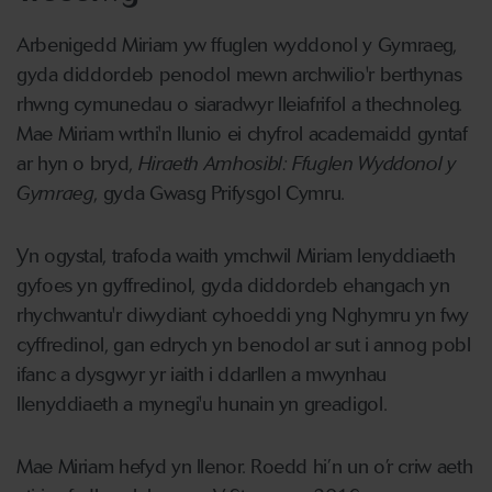
Arbenigedd Miriam yw ffuglen wyddonol y Gymraeg,
gyda diddordeb penodol mewn archwilio'r berthynas
rhwng cymunedau o siaradwyr lleiafrifol a thechnoleg.
Mae Miriam wrthi'n llunio ei chyfrol academaidd gyntaf
ar hyn o bryd,
Hiraeth Amhosibl: Ffuglen Wyddonol y
Gymraeg
, gyda Gwasg Prifysgol Cymru.
Yn ogystal, trafoda waith ymchwil Miriam lenyddiaeth
gyfoes yn gyffredinol, gyda diddordeb ehangach yn
rhychwantu'r diwydiant cyhoeddi yng Nghymru yn fwy
cyffredinol, gan edrych yn benodol ar sut i annog pobl
ifanc a dysgwyr yr iaith i ddarllen a mwynhau
llenyddiaeth a mynegi'u hunain yn greadigol.
Mae Miriam hefyd yn llenor. Roedd hi’n un o’r criw aeth