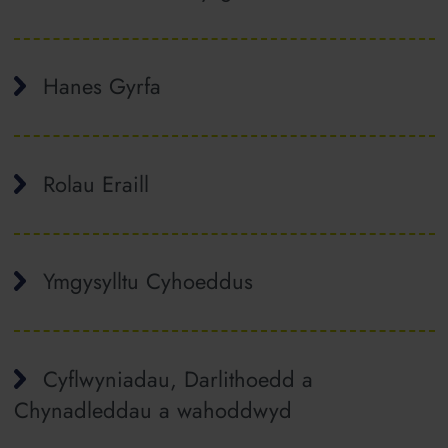
Hanes Gyrfa
Rolau Eraill
Ymgysylltu Cyhoeddus
Cyflwyniadau, Darlithoedd a
Chynadleddau a wahoddwyd