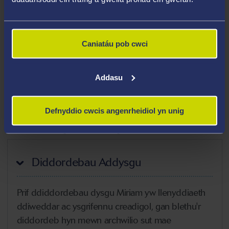
Meysydd Arbenigedd
Llenyddiaeth Gymraeg
Ffuglen Wyddonol
Caniatáu pob cwci
Ysgrifennu Creadigol
Cyfieithu
Addasu
Y Gymraeg yn y Gweithle
Defnyddio cwcis angenrheidiol yn unig
Uchafbwyntiau Gyrfa
Diddordebau Addysgu
Prif ddiddordebau dysgu Miriam yw llenyddiaeth
ddiweddar ac ysgrifennu creadigol, gan blethu'r
diddordeb hyn mewn archwilio sut mae