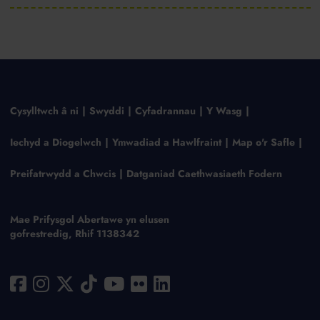
Cysylltwch â ni
Swyddi
Cyfadrannau
Y Wasg
Iechyd a Diogelwch
Ymwadiad a Hawlfraint
Map o'r Safle
Preifatrwydd a Chwcis
Datganiad Caethwasiaeth Fodern
Mae Prifysgol Abertawe yn elusen
gofrestredig, Rhif 1138342