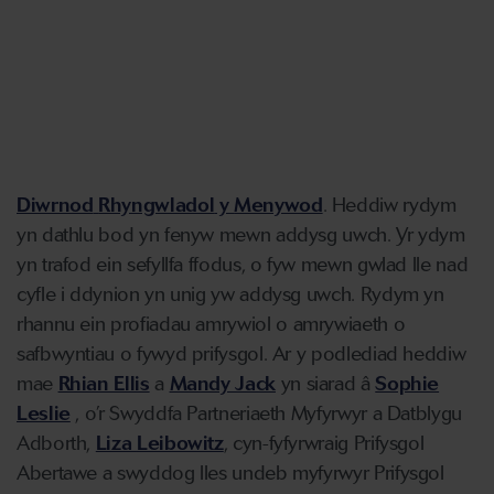
Diwrnod
Rhyngwladol
y
Menywod
.
Heddiw
rydym
yn
dathlu
bod
yn
fenyw
mewn
addysg
uwch
.
Yr
ydym
yn
trafod
ein
sefyllfa
ffodus
, o
fyw
mewn
gwlad
lle
nad
cyfle
i
ddynion
yn
unig
yw
addysg
uwch
.
Rydym
yn
rhannu
ein
profiadau
amrywiol
o
amrywiaeth
o
safbwyntiau
o
fywyd
prifysgol
.
Ar
y
podlediad
heddiw
mae
Rhian Ellis
a
Mandy Jack
yn
siarad
â
Sophie
Leslie
,
o’r
Swyddfa
Partneriaeth
Myfyrwyr
a
Datblygu
Adborth
,
Liza
Leibowitz
,
cyn-fyfyr
w
r
aig
Prifysgol
Abertawe a
swyddog
lles
undeb
myfyrwyr
Prifysgol