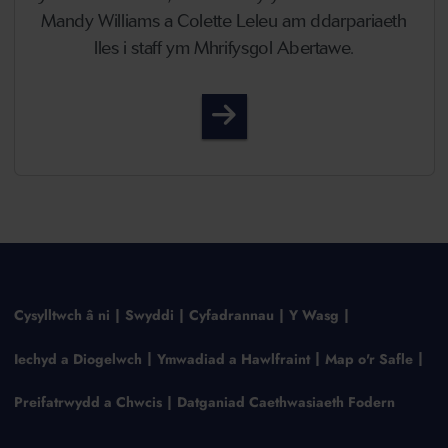
Mandy Williams a Colette Leleu am ddarpariaeth
lles i staff ym Mhrifysgol Abertawe.
Pennod 14 - Finding a bala
Cysylltwch â ni
Swyddi
Cyfadrannau
Y Wasg
Iechyd a Diogelwch
Ymwadiad a Hawlfraint
Map o'r Safle
Preifatrwydd a Chwcis
Datganiad Caethwasiaeth Fodern