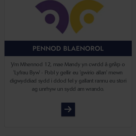
PENNOD BLAENOROL
Ym Mhennod 12, mae Mandy yn cwrdd â grŵp o
'Lyfrau Byw' - Pobl y gellir eu 'gwirio allan' mewn
digwyddiad sydd i ddod fel y gallant rannu eu stori
ag unrhyw un sydd am wrando.
Pennod 12 - Living Books 