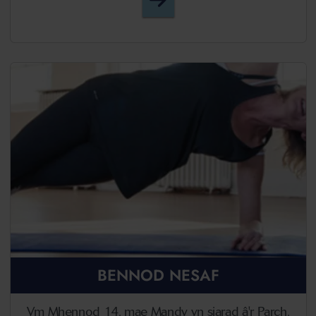
BENNOD NESAF
Ym Mhennod 14, mae Mandy yn siarad â'r Parch.