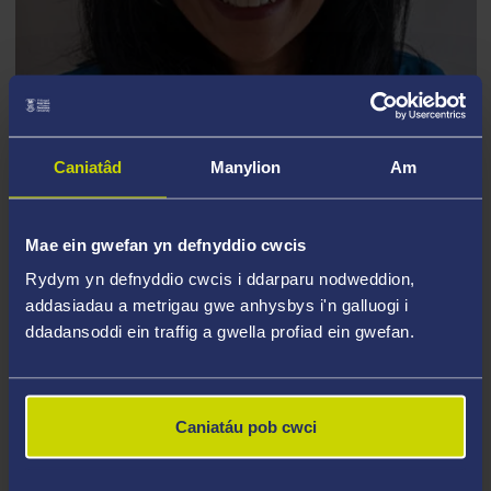
Caniatâd
Manylion
Am
ATH. YAMNI NIGAM
Mae ein gwefan yn defnyddio cwcis
Rydym yn defnyddio cwcis i ddarparu nodweddion,
addasiadau a metrigau gwe anhysbys i'n galluogi i
ddadansoddi ein traffig a gwella profiad ein gwefan.
Caniatáu pob cwci