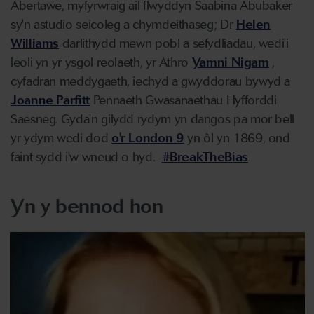
Abertawe,
myfyr
wraig
ail
flwyddyn
Saabina
Abubaker
sy'n
astudio
seicoleg
a
chymdeithaseg
; Dr
Helen
Williams
darlithydd
mewn
pobl
a
sefydliadau
,
wedi'i
leoli
yn
yr
ysgol
reolaeth
,
yr
Athro
Yamni
Nigam
,
cyfadran
meddygaeth
, iechyd a
gwyddorau
bywyd
a
Joanne Parfitt
Pennaeth
Gwasanaethau
Hyfforddi
Saesneg
.
Gyda'n
gilydd
rydym
yn
dangos
pa
mor bell
yr
ydym
wedi
dod
o'r
London 9
yn
ôl
yn
1869,
ond
faint
sydd
i'w
wneud
o hyd.
#BreakTheBias
Yn y bennod hon