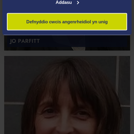
Addasu
Defnyddio cwcis angenrheidiol yn unig
JO PARFITT