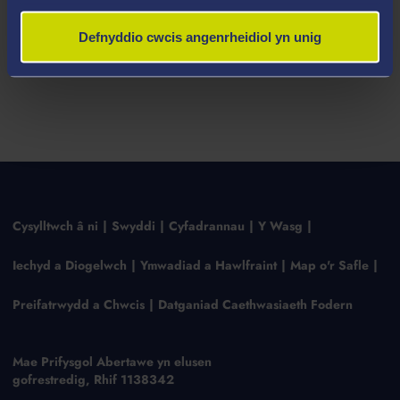
Defnyddio cwcis angenrheidiol yn unig
Cysylltwch â ni
Swyddi
Cyfadrannau
Y Wasg
Iechyd a Diogelwch
Ymwadiad a Hawlfraint
Map o'r Safle
Preifatrwydd a Chwcis
Datganiad Caethwasiaeth Fodern
Mae Prifysgol Abertawe yn elusen
gofrestredig, Rhif 1138342