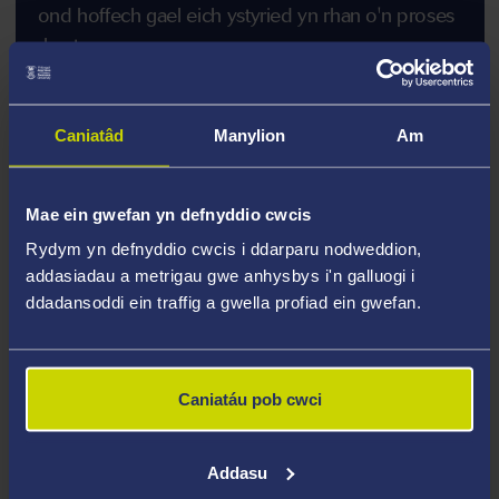
ond hoffech gael eich ystyried yn rhan o'n proses
rhestr aros, e-
bostiwch
studyabroad@abertawe.ac.uk
Caniatâd
Manylion
Am
Cysylltwch â ni ar y cyfryngau
Mae ein gwefan yn defnyddio cwcis
cymdeithasol trwy ddefnyddio
Rydym yn defnyddio cwcis i ddarparu nodweddion,
#SwanseaUniGlobal
addasiadau a metrigau gwe anhysbys i'n galluogi i
ddadansoddi ein traffig a gwella profiad ein gwefan.
Caniatáu pob cwci
Addasu