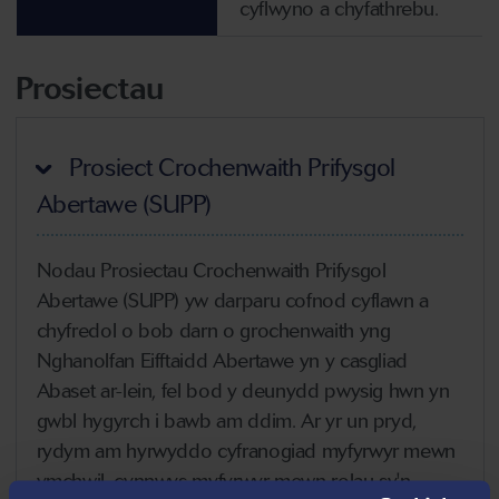
cyflwyno a chyfathrebu.
Prosiectau
Prosiect Crochenwaith Prifysgol
Abertawe (SUPP)
Nodau Prosiectau Crochenwaith Prifysgol
Abertawe (SUPP) yw darparu cofnod cyflawn a
chyfredol o bob darn o grochenwaith yng
Nghanolfan Eifftaidd Abertawe yn y casgliad
Abaset ar-lein, fel bod y deunydd pwysig hwn yn
gwbl hygyrch i bawb am ddim. Ar yr un pryd,
rydym am hyrwyddo cyfranogiad myfyrwyr mewn
ymchwil, cynnwys myfyrwyr mewn rolau sy'n