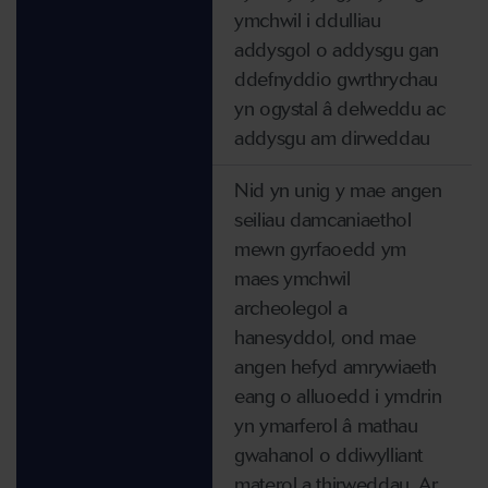
ymchwil i ddulliau
addysgol o addysgu gan
ddefnyddio gwrthrychau
yn ogystal â delweddu ac
addysgu am dirweddau
Nid yn unig y mae angen
seiliau damcaniaethol
mewn gyrfaoedd ym
maes ymchwil
archeolegol a
hanesyddol, ond mae
angen hefyd amrywiaeth
eang o alluoedd i ymdrin
yn ymarferol â mathau
gwahanol o ddiwylliant
materol a thirweddau. Ar