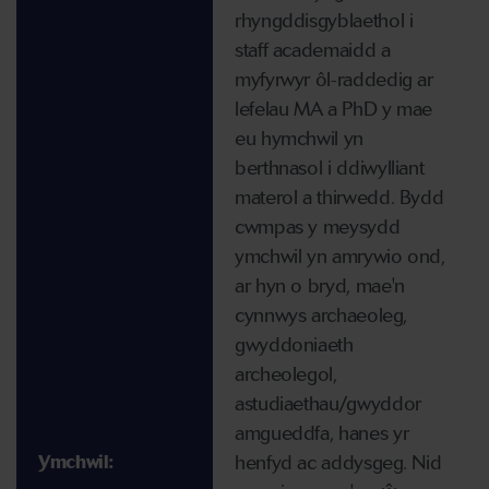
rhyngddisgyblaethol i
staff academaidd a
myfyrwyr ôl-raddedig ar
lefelau MA a PhD y mae
eu hymchwil yn
berthnasol i ddiwylliant
materol a thirwedd. Bydd
cwmpas y meysydd
ymchwil yn amrywio ond,
ar hyn o bryd, mae'n
cynnwys archaeoleg,
gwyddoniaeth
archeolegol,
astudiaethau/gwyddor
amgueddfa, hanes yr
henfyd ac addysgeg. Nid
Ymchwil: