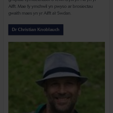
Aifft. Mae fy ymchwil yn pwyso ar brosiectau
gwaith maes yn yr Aifft a’r Swdan.
Dr Christian Knoblauch