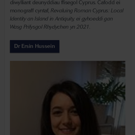
diwylliant deunyddiau ffisegol Cyprus. Cafodd ei
monograff cyntaf,
Revaluing Roman Cyprus: Local
Identity an Island in Antiquity, ei gyhoeddi gan
Wasg Prifysgol Rhydychen yn 2021.
Dr Ersin Hussein