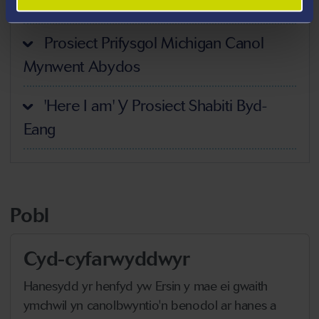
Uronarti
Prosiect Prifysgol Michigan Canol
Mynwent Abydos
'Here I am' Y Prosiect Shabiti Byd-
Eang
Pobl
Cyd-cyfarwyddwyr
Hanesydd yr henfyd yw Ersin y mae ei gwaith
ymchwil yn canolbwyntio'n benodol ar hanes a