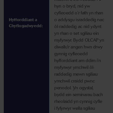
hyn o bryd, nid yw
cyfleoedd o'r fath yn rhan
o addysgu israddedig nac
Hyfforddiant a
Chyflogadwyedd:
ôl-raddedig ac nid ydynt
yn rhan o set sgiliau ein
myfyrwyr. Bydd OLCAP yn
diwallu'r angen hwn drwy
gynnig cyfleoedd
hyfforddiant am ddim i'n
myfyrwyr ymchwil ôl-
raddedig mewn sgiliau
ymchwil craidd pwnc
penodol. Yn ogystal,
bydd ein seminarau bach
rheolaidd yn cynnig cyfle
i fyfyrwyr wella sgiliau