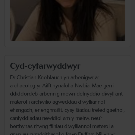
Cyd-cyfarwyddwyr
Dr Christian Knoblauch yn arbenigwr ar
archaeoleg yr Aifft hynafol a Nwbia. Mae gen i
ddiddordeb arbennig mewn defnyddio diwylliant
materol i archwilio agweddau diwylliannol
ehangach, er enghraifft, cysylltiadau trefedigaethol,
canfyddiadau newidiol am y meirw, neu’r
berthynas rhwng ffiniau diwylliannol materol a
grwpiau cymdeithasol o fewn Dyffryn Nîl yn yr