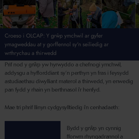
Croeso i OLCAP: Y grŵp ymchwil ar gyfer
ymagweddau at y gorffennol sy'n seiliedig ar
wrthrychau a thirwedd
Prif nod y grŵp yw hyrwyddo a chefnogi ymchwil,
addysgu a hyfforddiant sy’n perthyn yn fras i feysydd
astudiaethau diwylliant materol a thirwedd, yn enwedig
pan fydd y rhain yn berthnasol i'r henfyd.
Mae tri phrif llinyn cydgysylltiedig i'n cenhadaeth:
Bydd y grŵp yn cynnig
fforwm rhyngadrannol a