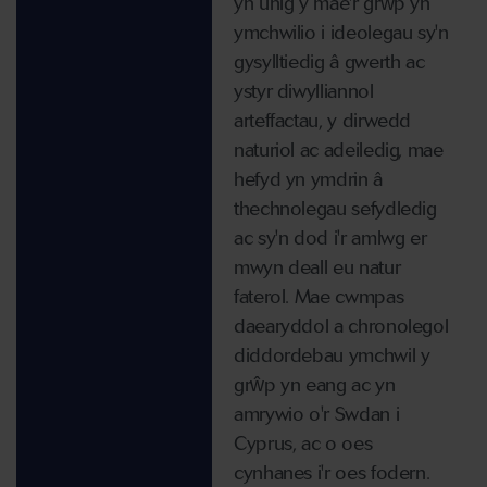
yn unig y mae'r grŵp yn
ymchwilio i ideolegau sy'n
gysylltiedig â gwerth ac
ystyr diwylliannol
arteffactau, y dirwedd
naturiol ac adeiledig, mae
hefyd yn ymdrin â
thechnolegau sefydledig
ac sy'n dod i'r amlwg er
mwyn deall eu natur
faterol. Mae cwmpas
daearyddol a chronolegol
diddordebau ymchwil y
grŵp yn eang ac yn
amrywio o'r Swdan i
Cyprus, ac o oes
cynhanes i'r oes fodern.