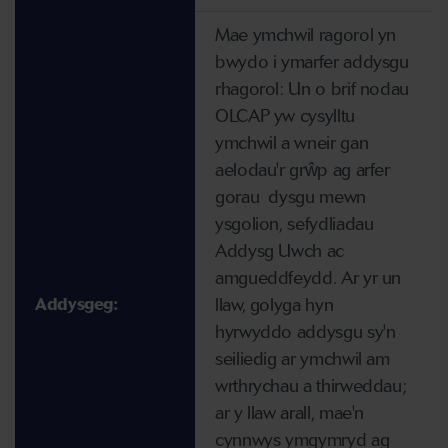
Mae ymchwil ragorol yn
bwydo i ymarfer addysgu
rhagorol: Un o brif nodau
OLCAP yw cysylltu
ymchwil a wneir gan
aelodau'r grŵp ag arfer
gorau dysgu mewn
ysgolion, sefydliadau
Addysg Uwch ac
amgueddfeydd. Ar yr un
llaw, golyga hyn
Addysgeg:
hyrwyddo addysgu sy'n
seiliedig ar ymchwil am
wrthrychau a thirweddau;
ar y llaw arall, mae'n
cynnwys ymgymryd ag