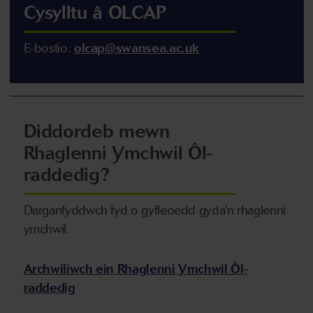
Cysylltu â OLCAP
E-bostio:
olcap@swansea.ac.uk
Diddordeb mewn
Rhaglenni Ymchwil Ôl-
raddedig?
Darganfyddwch fyd o gyfleoedd gyda'n rhaglenni
ymchwil.
Archwiliwch ein Rhaglenni Ymchwil Ôl-
raddedig