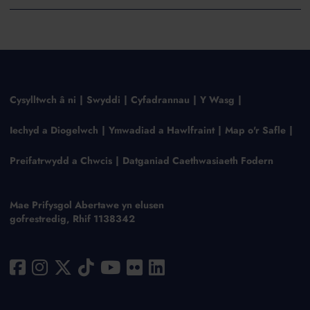
Cysylltwch â ni
Swyddi
Cyfadrannau
Y Wasg
Iechyd a Diogelwch
Ymwadiad a Hawlfraint
Map o'r Safle
Preifatrwydd a Chwcis
Datganiad Caethwasiaeth Fodern
Mae Prifysgol Abertawe yn elusen
gofrestredig, Rhif 1138342