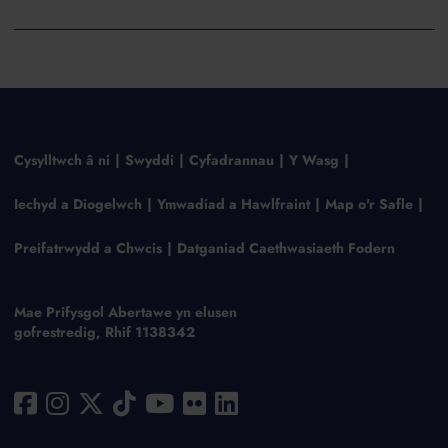
Cysylltwch â ni
Swyddi
Cyfadrannau
Y Wasg
Iechyd a Diogelwch
Ymwadiad a Hawlfraint
Map o'r Safle
Preifatrwydd a Chwcis
Datganiad Caethwasiaeth Fodern
Mae Prifysgol Abertawe yn elusen
gofrestredig, Rhif 1138342