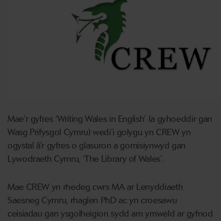
Mae
’
r gyfres
‘
Writing Wales in English
’
(a gyhoeddir gan
Wasg Prifysgol Cymru) wedi
’
i golygu yn CREW yn
ogystal
â
'r gyfres o glasuron a gomisiynwyd gan
Lywodraeth Cymru,
‘
The Library of Wales
’
.
Mae CREW yn rhedeg
cwrs MA ar Lenyddiaeth
Saesneg Cymru, rhaglen PhD ac yn croesawu
ceisiadau gan ysgolheigion sydd am ymweld ar gyfnod