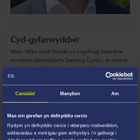
Cyd-gyfarwyddwr
Mae'r Athro Kirsti Bohata yn ysgolhaig blaenllaw
ym maes Llenyddiaeth Saesneg Cymru, ac mae hi
wedi cyhoeddi ar ddamcaniaeth ôl-
drefedigaethol, llenyddiaeth cwiar, astudiaethau
anabledd a daearyddiaeth lenyddol o ddiwedd y
bedwaredd ganrif ar bymtheg tan y presennol. Ei
Caniatâd
Manylion
Am
llyfr diweddaraf yw
Disability in Industrial
Britain
(Manchester University Press, 2020) sy'n
Mae ein gwefan yn defnyddio cwcis
gyhoeddiad mynediad agored llawn.
Rydym yn defnyddio cwcis i ddarparu nodweddion,
addasiadau a metrigau gwe anhysbys i'n galluogi i
Athro Kirsti Bohata