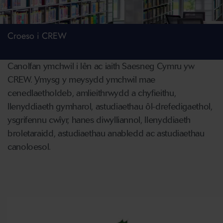
Croeso i CREW
Canolfan ymchwil i l
ê
n ac iaith Saesneg Cymru yw
CREW. Ymysg y meysydd ymchwil mae
cenedlaetholdeb, amlieithrwydd a chyfieithu,
llenyddiaeth gymharol, astudiaethau
ô
l-drefedigaethol,
ysgrifennu cw
î
yr, hanes diwylliannol, llenyddiaeth
broletaraidd, astudiaethau anabledd ac astudiaethau
canoloesol.