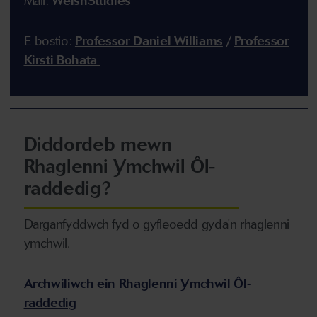
Mail:
WelshStudies
E-bostio:
Professor Daniel Williams
/
Professor
Kirsti Bohata
Diddordeb mewn
Rhaglenni Ymchwil Ôl-
raddedig?
Darganfyddwch fyd o gyfleoedd gyda'n rhaglenni
ymchwil.
Archwiliwch ein Rhaglenni Ymchwil Ôl-
raddedig