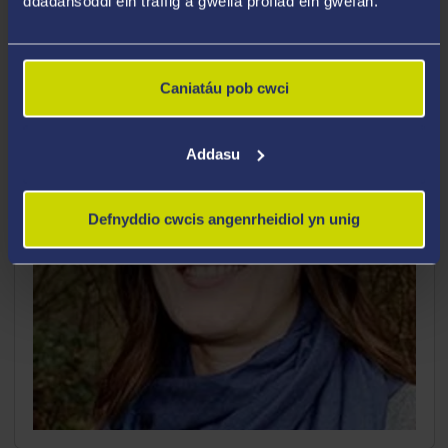
ddadansoddi ein traffig a gwella profiad ein gwefan.
Caniatáu pob cwci
Addasu
Defnyddio cwcis angenrheidiol yn unig