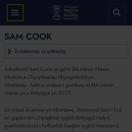
SAM COOK
Tudalennau cysylltiedig
Astudiodd Sam Cook ar gyfer BA mewn Hanes
Modern a Chysylltiadau Rhyngwladol yn
Abertawe.
Aeth e ymlaen i gwblhau ei MA mewn
Hanes yn y Brifysgol yn 2017.
Yn ystod ei amser yn Abertawe, dewiswyd Sam i fod
yn gapten tîm chynghrair rygbi’r Brifysgol.
Hefyd,
gwirfoddolodd i hyfforddi rhaglen rygbi’r menywod.