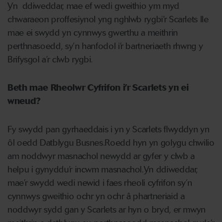
Yn ddiweddar, mae ef wedi gweithio ym myd
chwaraeon proffesiynol yng nghlwb rygbi’r Scarlets lle
mae ei swydd yn cynnwys gwerthu a meithrin
perthnasoedd, sy’n hanfodol i’r bartneriaeth rhwng y
Brifysgol a’r clwb rygbi.
Beth mae Rheolwr Cyfrifon i’r Scarlets yn ei
wneud?
Fy swydd pan gyrhaeddais i yn y Scarlets flwyddyn yn
ôl oedd Datblygu Busnes.
Roedd hyn yn golygu chwilio
am noddwyr masnachol newydd ar gyfer y clwb a
helpu i gynyddu’r incwm masnachol.
Yn ddiweddar,
mae’r swydd wedi newid i faes rheoli cyfrifon sy’n
cynnwys gweithio ochr yn ochr â phartneriaid a
noddwyr sydd gan y Scarlets ar hyn o bryd, er mwyn