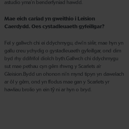
astudio yma’n benderfyniad hawdd.
Mae eich cariad yn gweithio i Leision
Caerdydd.
Oes cystadleuaeth gyfeillgar?
Fel y gallwch chi ei ddychmygu, dwi’n siŵr, mae hyn yn
gallu creu ychydig o gystadleuaeth gyfeillgar, ond dim
byd rhy ddifrifol diolch byth.
Gallwch chi ddychmygu
sut mae pethau cyn gêm rhwng y Scarlets a’r
Gleision.
Bydd un ohonon ni’n mynd tipyn yn dawelach
ar ôl y gêm, ond yn ffodus mae gan y Scarlets yr
hawliau brolio yn ein tŷ ni ar hyn o bryd.