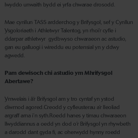
lwyddo unwaith bydd ei yrfa chwarae drosodd.
Mae cynllun TASS ardderchog y Brifysgol, sef y Cynllun
Ysgoloriaeth i Athletwyr Talentog, yn rhoi’r cyfle i
ddarpar athletwyr gydbwyso chwaraeon ac astudio,
gan eu galluogi i wireddu eu potensial yn y ddwy
agwedd.
Pam dewisoch chi astudio ym Mhrifysgol
Abertawe?
Ymwelais i â’r Brifysgol am y tro cyntaf yn ystod
diwrnod agored.
Creodd y cyfleusterau a’r lleoliad
argraff arna i’n syth.
Roedd hanes y timau chwaraeon
llwyddiannus a oedd yn dod o’r Brifysgol yn rhywbeth
a darodd dant gyda fi, ac oherwydd hynny roedd